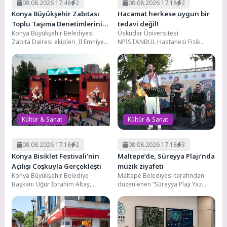
08.08.2026 17:48
2
08.08.2026 17:18
2
Konya Büyükşehir Zabıtası
Hacamat herkese uygun bir
Toplu Taşıma Denetimlerini
tedavi değil!
Konya Büyükşehir Belediyesi
Üsküdar Üniversitesi
Sürdürüyor
Zabıta Dairesi ekipleri, İl Emniyet
NPİSTANBUL Hastanesi Fizik
Müdürlüğü ile birlikte şehir içi
Tedavi ve Rehabilitasyon Uzmanı
toplu ulaşımda...
Dr. Asiye Gülsüm Kakı, hacamatın
hangi...
Kültür & Sanat
Kültür & Sanat
08.08.2026 17:18
2
08.08.2026 17:18
3
Konya Bisiklet Festivali’nin
Maltepe’de, Süreyya Plajı’nda
Açılışı Coşkuyla Gerçekleşti
müzik ziyafeti
Konya Büyükşehir Belediye
Maltepe Belediyesi tarafından
Başkanı Uğur İbrahim Altay,
düzenlenen “Süreyya Plajı Yaz
Büyükşehir Belediyesi tarafından
Dinletileri”, kent sakinlerine keyifli
düzenlenen Konya Bisiklet
ve unutulmaz bir müzik...
Festivali’nin açılış...