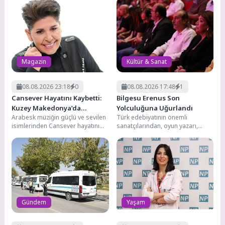
7
Karşıyaka Çarşısı’nda araç denetimleri sürüyor
Nilüfer’de Kent Rehberi ve İmar Durumu Sorgulama
8
yenilendi
Magazin
Kültür & Sanat
08.08.2026 23:18
0
08.08.2026 17:48
1
Cansever Hayatını Kaybetti:
Bilgesu Erenus Son
Kuzey Makedonya’da
Yolculuğuna Uğurlandı
Arabesk müziğin güçlü ve sevilen
Türk edebiyatının önemli
Toprağa Verilecek
isimlerinden Cansever hayatını
sanatçılarından, oyun yazarı,
kaybetti. Sanatçının iletişim
romancı, senarist ve müzisyen
çalışmalarını yürüten Warble
Bilgesu Erenus, Harbiye Muhsin
Medya,...
Ertuğrul...
Gündem
Yaşam