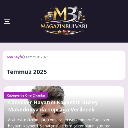
Ana Sayfa
Temmuz 2025
Temmuz 2025
Kategoride Öne Çıkanlar
Cansever Hayatını Kaybetti: Kuzey
Makedonya’da Toprağa Verilecek
Arabesk müziğin güçlü ve sevilen isimlerinden Cansever
hayatını kaybetti. Sanatçının iletişim çalışmalarını yürüten