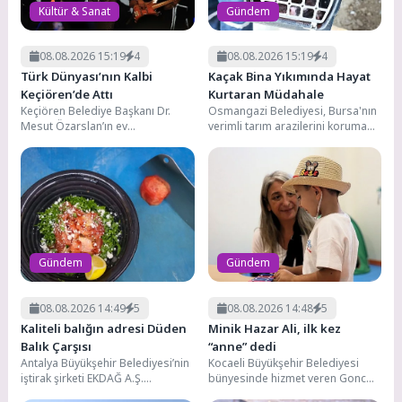
Kültür & Sanat
Gündem
08.08.2026 15:19
4
08.08.2026 15:19
4
Türk Dünyası’nın Kalbi
Kaçak Bina Yıkımında Hayat
Keçiören’de Attı
Kurtaran Müdahale
Keçiören Belediye Başkanı Dr.
Osmangazi Belediyesi, Bursa'nın
Mesut Özarslan’ın ev
verimli tarım arazilerini korumak
sahipliğinde, TÜRKSOY iş
amacıyla kaçak yapılarla
birliğiyle düzenlenen 3.
mücadelesini sürdürüyor. Bu
Uluslararası Keçiören...
kapsamda Bursa...
Gündem
Gündem
08.08.2026 14:49
5
08.08.2026 14:48
5
Kaliteli balığın adresi Düden
Minik Hazar Ali, ilk kez
Balık Çarşısı
“anne” dedi
Antalya Büyükşehir Belediyesi’nin
Kocaeli Büyükşehir Belediyesi
iştirak şirketi EKDAĞ A.Ş.
bünyesinde hizmet veren Gonca
tarafından işletilen Düden Balık
Engelsiz Yaşam Merkezi, bir