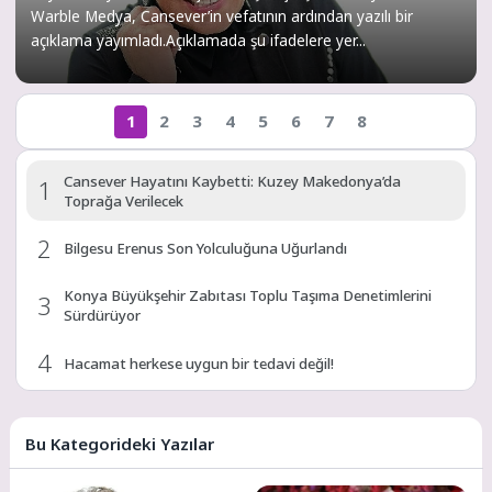
Warble Medya, Cansever’in vefatının ardından yazılı bir
açıklama yayımladı.Açıklamada şu ifadelere yer...
1
2
3
4
5
6
7
8
Cansever Hayatını Kaybetti: Kuzey Makedonya’da
1
Toprağa Verilecek
2
Bilgesu Erenus Son Yolculuğuna Uğurlandı
Konya Büyükşehir Zabıtası Toplu Taşıma Denetimlerini
3
Sürdürüyor
4
Hacamat herkese uygun bir tedavi değil!
5
Konya Bisiklet Festivali’nin Açılışı Coşkuyla Gerçekleşti
Bu Kategorideki Yazılar
6
Maltepe’de, Süreyya Plajı’nda müzik ziyafeti