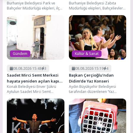
Burhaniye Belediyesi Park ve
Burhaniye Belediyesi Zabıta
Çalışmaları Sürüyor
Denetim
Bahçeler Müdürlüğü ekipleri, ilçe
Müdürlüğü ekipleri, Bahçelievler
genelinde park ve yeşil alanlarda
Mahallesi'nde geçici pazar
bakım ve...
yerinde kurulan Cuma Pazarında
rutin denetimlerini...
Gündem
Kültür & Sanat
08.08.2026 15:48
3
08.08.2026 15:19
4
Saadet Mirci Semt Merkezi
Başkan Çerçioğlu’ndan
hayata yeniden açılan kapısı
Didim’de Yaz Konseri
Konak Belediyesi Enver Şükrü
Aydın Büyükşehir Belediyesi
oldu
Aytulun Saadet Mirci Semt
tarafından düzenlenen ‘Yaz
Merkezi’nde hayata tutunan,
Konserleri’ sürüyor. Kentin dört
yaşama sevincini yeniden
bir yanında düzenlenen
kazanan...
etkinliklerin şimdiki...