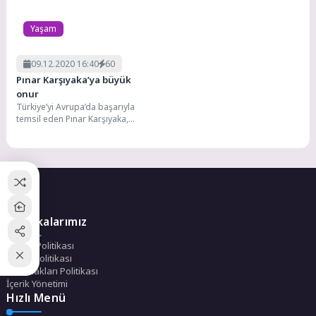
Yaşam
09.12.2020 16:40
60
Pınar Karşıyaka’ya büyük
onur
Türkiye’yi Avrupa’da başarıyla
temsil eden Pınar Karşıyaka,
Basketbol Şampiyonlar Ligi
Kulüpler Birliği’ne seçildi. Güçlü
kulüp...
Politikalarımız
Gizlilik Politikası
Çerez Politikası
Telif Hakları Politikası
İçerik Yönetimi
Hızlı Menü