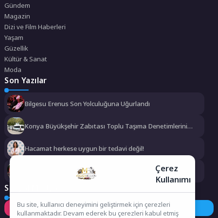
Gündem
Magazin
Dizi ve Film Haberleri
Yaşam
Güzellik
Kültür & Sanat
Moda
Son Yazılar
Bilgesu Erenus Son Yolculuğuna Uğurlandı
Konya Büyükşehir Zabıtası Toplu Taşıma Denetimlerini
Sürdürüyor
Hacamat herkese uygun bir tedavi değil!
Çerez
Konya Bisiklet Festivali’nin Açılışı Coşkuyla Gerçekleşti
Kullanımı
Sosyal Medya
Bu site, kullanıcı deneyimini geliştirmek için çerezleri
Instagram
Facebook
Twitter
kullanmaktadır. Devam ederek bu çerezleri kabul etmiş