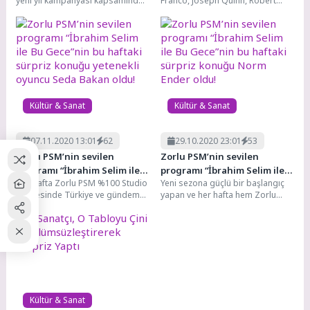
yeni yıl kampanyası kapsamında
Franco, Joseph Quinn, Robert
büyük indirim fırsatları ve
Englund, Sherman Augustus,
kampanyalar sunuyor. En sevilen...
Mason Dye, Nikola Djuricko...
Kültür & Sanat
Kültür & Sanat
07.11.2020 13:01
62
29.10.2020 23:01
53
Zorlu PSM’nin sevilen
Zorlu PSM’nin sevilen
programı “İbrahim Selim ile
programı “İbrahim Selim ile
Her hafta Zorlu PSM %100 Studio
Yeni sezona güçlü bir başlangıç
Bu Gece”nin bu haftaki
Bu Gece”nin bu haftaki
sahnesinde Türkiye ve gündeme
yapan ve her hafta hem Zorlu
sürpriz konuğu yetenekli
sürpriz konuğu Norm Ender
dair konuları ve farklı ilgi...
PSM %100 Studio sahnesinden...
oyuncu Seda Bakan oldu!
oldu!
Kültür & Sanat