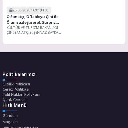
28.08.2020 16:01
103
O Sanatçı, O Tabloyu Çini ile
Ölümsüzleştirerek Sürpriz
KÜLTÜR VE TURİZM BAKANLIĞI
Yaptı
ÇİNİ SANATÇISI ŞEHNAZ BAYKAL
TÜRK TARİHİNE DAMGASINI
VURAN BÜYÜK LİDERİN ANISINA
SAHİP...
Politikalarımız
Gizlilik Politikası
Çerez Politikası
Telif Hakları Politikası
İçerik Yönetimi
Hızlı Menü
Gündem
Magazin
Dizi ve Film Haberleri