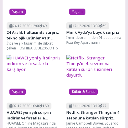
Yaşam
Yaşam
24.12.2020 12:00
49
17.12.2020 13:30
69
24 Aralık haftasında sürpriz
Minik Ayda’ya büyük sürpriz
İzmir depreminden 91 saat sonra
teknolojik ürünler A101
Rıza Bey Apartmanın
İnce ve şık tasarımı ile dikkat
marketlerinde!
enkazından kurtarılan Ayda
çeken TOSHIBA 65UL2063DT 65”
Gezgin 4 yaşına bastı. Mucize...
ULTRA HD SMART LED TV, 4K
görüntü...
Yaşam
Kültür & Sanat
02.12.2020 10:40
180
21.11.2020 13:10
77
​HUAWEI yeni yılı sürpriz
Netflix, Stranger Things’in 4.
indirim ve fırsatlarla
sezonuna katılan sürpriz
HUAWEI, Online Mağaza’sında
Jamie Campbell Bower, Eduardo
karşılıyor
isimleri duyurdu