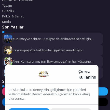
Yaşam
Güzellik
Kültür & Sanat
Moda
Son Yazılar
Kuru meyve sektörü 2 milyar dolar ihracat hedefi için
Ankara’dan destek istedi
Bayrampaşa’da kaldırımlar işgalden arındırılıyor
Akın: Komşularımız için Bayrampaşa’nın her köşesine
dokunuyoruz
Çerez
Nilüfer’de kaldırımlar temizlendi
Kullanımı
Sosyal Medya
Bu site, kullanıcı deneyimini geliştirmek için çerezleri
Instagram
Facebook
Twitter
kullanmaktadır. Devam ederek bu çerezleri kabul etmiş
olursunuz.
LinkedIn
YouTube
TikTok