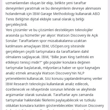
uzmanlarından oluşan bir ekip, birlikte yeni taraftar
deneyimleri yaratmak ve bu deneyimlerin devreye alınmasını
hızlandırmak için IBM Garage Methodology kullanarak ABD
Tenis Birliği’nin dijital ekibiyle sanal olarak iş birliği
gerçekleştirdi.
Yeni çözümler ve bu çözümleri destekleyen teknolojiler
arasında şu hizmetler yer alıyor: Watson Discovery ile Açık
Sorular: Taraftarların spor müsabakalarına uzaktan
katılmasını amaçlayan IBM, USOpen.org sitesinde
gerçekleşen çeşitli tartışmalara da taraftarların dahil
olmalarını sağlayacak. IBM, “Billie Jean King tarihteki en
etkileyici tenisçi midir?” gibi popüler konulara değinen
tartışmalar başlatarak, milyonlarca haber ve spor kaynağını
analiz etmek amacıyla Watson Discovery’nin NLP
yeteneklerini kullanacak. Söz konusu yapılandırılmamış veriler
IBM Research teknolojisi kullanılarak analiz edilecek,
özetlenecek ve nihayetinde sorunun lehinde ve aleyhinde
argümanlar olarak sunulacak. Taraftarlar aynı zamanda
tartışmalar hakkındaki fikirlerini paylaşabilecek ve tutkulu
oldukları konulara katılım gösterebilecekler. Watson Discovery