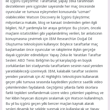
ile İçgörü Eşleştirme: Taraftarlar, yapay zeka tarafından
desteklenen yeni içgörüler sayesinde her maç öncesinde
oyuncular ve turnuva eşleşmeleri konusunda “uzman”
olabilecekler. Watson Discovery ile İçgörü Eşleştirme;
milyonlarca makale, blog ve kanaat önderinden gelen ilgili
bilgileri, NLP yardımıyla bir araya getiriyor. Bu çözüm, önceki
maçların istatistikleri gibi yapılandırılmış verileri, bir anlatıcının
konuşmasına çevirmek için IBM Research’ün Doğal Dil
Oluşturma teknolojisini kullanıyor. Böylece taraftarlar maç
başlamadan önce oyuncular ve rakiplerine ilişkin gerçeğe
dayalı içgörüler edinebiliyor. Yapay Zeka ile Yaratılan Taraftar
Sesleri: ABD Tenis Birliği’nin bu yıl karşılaştığı en büyük
zorluklardan biri stadyumda taraftarların sesinin nasıl yeniden
yaratılabileceği üzerineydi. IBM, kalabalık taraftar seslerini
yeniden yaratmak için AI Highlights teknolojisini kullanarak
geçen yılki turnuva sırasında kaydedilen yüzlerce saatlik video
çekimlerinden faydalandı. Geçtiğimiz yıllarda farklı skorlara
farklı tepkileri sınıflandırmak üzere video çekimleri yapılmuş ve
her klibin heyecan düzeyini sıralamak için Watson kullanılmıştı.
Bu yıl bu içgörü geçen yılki benzer maçları kaynak alarak
sesleri dinamik bir şekilde sunmak için kullanılacak ve Yapay