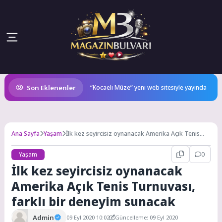
Son Eklenenler
u TEAM GOAT Oldu
“Kocaeli Müze” yeni web sitesiyle yayında
Ana Sayfa
Yaşam
İlk kez seyircisiz oynanacak Amerika Açık Tenis
Turnuvası, farklı bir deneyim sunacak
Yaşam
0
İlk kez seyircisiz oynanacak
Amerika Açık Tenis Turnuvası,
farklı bir deneyim sunacak
Admin
09 Eyl 2020 10:02
Güncelleme: 09 Eyl 2020