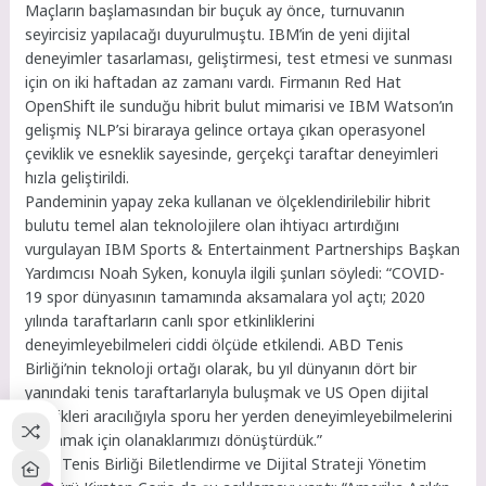
Maçların başlamasından bir buçuk ay önce, turnuvanın
seyircisiz yapılacağı duyurulmuştu. IBM’in de yeni dijital
deneyimler tasarlaması, geliştirmesi, test etmesi ve sunması
için on iki haftadan az zamanı vardı. Firmanın Red Hat
OpenShift ile sunduğu hibrit bulut mimarisi ve IBM Watson’ın
gelişmiş NLP’si biraraya gelince ortaya çıkan operasyonel
çeviklik ve esneklik sayesinde, gerçekçi taraftar deneyimleri
hızla geliştirildi.
Pandeminin yapay zeka kullanan ve ölçeklendirilebilir hibrit
bulutu temel alan teknolojilere olan ihtiyacı artırdığını
vurgulayan IBM Sports & Entertainment Partnerships Başkan
Yardımcısı Noah Syken, konuyla ilgili şunları söyledi: “COVID-
19 spor dünyasının tamamında aksamalara yol açtı; 2020
yılında taraftarların canlı spor etkinliklerini
deneyimleyebilmeleri ciddi ölçüde etkilendi. ABD Tenis
Birliği’nin teknoloji ortağı olarak, bu yıl dünyanın dört bir
yanındaki tenis taraftarlarıyla buluşmak ve US Open dijital
özellikleri aracılığıyla sporu her yerden deneyimleyebilmelerini
sağlamak için olanaklarımızı dönüştürdük.”
ABD Tenis Birliği Biletlendirme ve Dijital Strateji Yönetim