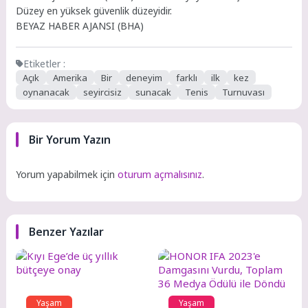
Düzey en yüksek güvenlik düzeyidir.
BEYAZ HABER AJANSI (BHA)
Etiketler :
Açık
Amerika
Bir
deneyim
farklı
ilk
kez
oynanacak
seyircisiz
sunacak
Tenis
Turnuvası
Bir Yorum Yazın
Yorum yapabilmek için
oturum açmalısınız
.
Benzer Yazılar
Yaşam
Yaşam