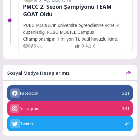
07 Ağu 2026 15:18
PMCC 2. Sezon Şampiyonu TEAM
GOAT Oldu
PUBG MOBILE’ın üniversite öğrencilerine yönelik
düzenlediği PUBG MOBILE Campus
Championship’ın 1 milyon TL ödül havuzlu ikinci
sezonu tamamlandı.
0
3 dk.
0
0
Sosyal Medya Hesaplarımız
Facebook
321
Instagram
341
Twitter
49