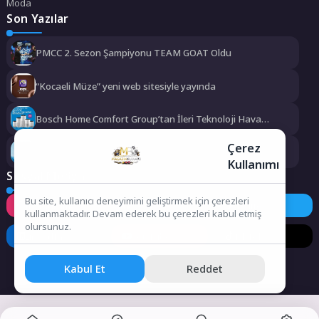
Moda
Son Yazılar
PMCC 2. Sezon Şampiyonu TEAM GOAT Oldu
“Kocaeli Müze” yeni web sitesiyle yayında
Bosch Home Comfort Group’tan İleri Teknoloji Hava
Temizleme Cihazları
Çerez
Uzun Süreli Ülseratif Kolitte Kolon Kanseri Riski Artıyor
Kullanımı
mu?
Sosyal Medya
Bu site, kullanıcı deneyimini geliştirmek için çerezleri
Instagram
Facebook
Twitter
kullanmaktadır. Devam ederek bu çerezleri kabul etmiş
olursunuz.
LinkedIn
YouTube
TikTok
Kabul Et
Reddet