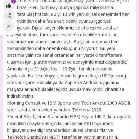
Müdürü Kirsten Corio da şu açıklamayı yaptı: “Amerika Açık’ın
0
dijital özellikleri, turnuvayı dünya çapında milyonlarca
taraftara ulaştıracak. Bu yıl IBM’in yeni dijital deneyimleri her
zamankinden daha fazla veri odaklı oyuncu içgörüsü
sağlayacak. Dijital seçeneklerimiz ve etkileşimli taraftar
deneyimlerimiz, tüm spor severlerin etkinliğe katılımını
sağlamak için önemli bir yol açtı. Bu yıl bu durumun her
zamankinden daha önemli olduğunu biliyoruz. Bu yeni
sistemle yalnızca sanal ortamdan her yerdeki taraftarlara
ulaşmak için, platformlarımızı ve deneyimlerimizi değiştirdik.”
Amerika Açık 31 Ağustos – 13 Eylül tarihleri arasında
yapılacak. Bu teknolojiyi iş başında görmek için USOpen.org
sitesini ziyaret edebilir ya da Apple ve Android uygulama
mağazalarında bulabileceğiniz uygulamayı mobil cihazınıza
indirebilirsiniz.
Morning Consult ve IBM Sports and Tech Anketi: 2000 ABD’li
spor taraftarının anket yanıtları. Temmuz 2020
Federal Bilgi İşleme Standardı (FIPS) Yayını 140-2, kriptografik
modülleri onaylamak için kullanılan bir ABD hükümeti
bilgisayar güvenliği standardıdır. Ulusal Standartlar ve
Teknoloji Enstitüsü (NIST) tarafından yayımlanmıştır. 4.