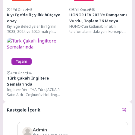
4 Yıl Önce
45
3 Yıl Önce
48
Kıyı Ege’de üç yıllık bütçeye
HONOR IFA 2023'e Damgasını
onay
Vurdu, Toplam 36 Medya
Kıyı Ege Belediyeler Birliği’nin
HONOR'un katlanabilir akıllı
Ödülü ile Döndü
2023, 2024 ve 2025 mali yılı
telefon alanındaki yeni konsept ve
bütçesi oybirliğiyle kabul edildi.
uygulamaları küresel medyada
Birlik...
büyük beğeni topladı. Küresel...
Yaşam
4 Yıl Önce
42
Türk Çakal’ı İngiltere
Semalarında
İngiltere Yerli İHA Türk JACKAL’ı
Satın Aldı Coşkunöz Holding
iştiraki Fly BVLOS Technology ile...
Rastgele İçerik
Admin