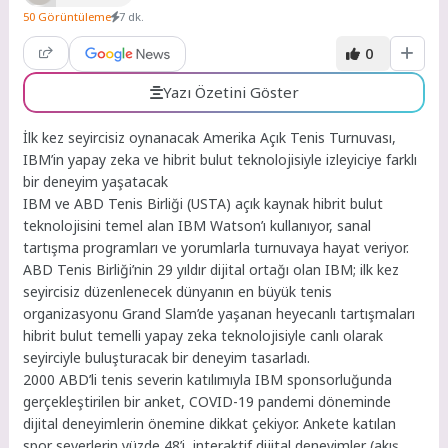
50 Görüntüleme
7 dk.
0
Yazı Özetini Göster
İlk kez seyircisiz oynanacak Amerika Açık Tenis Turnuvası,
IBM’in yapay zeka ve hibrit bulut teknolojisiyle izleyiciye farklı
bir deneyim yaşatacak
IBM ve ABD Tenis Birliği (USTA) açık kaynak hibrit bulut
teknolojisini temel alan IBM Watson’ı kullanıyor, sanal
tartışma programları ve yorumlarla turnuvaya hayat veriyor.
ABD Tenis Birliği’nin 29 yıldır dijital ortağı olan IBM; ilk kez
seyircisiz düzenlenecek dünyanın en büyük tenis
organizasyonu Grand Slam’de yaşanan heyecanlı tartışmaları
hibrit bulut temelli yapay zeka teknolojisiyle canlı olarak
seyirciyle buluşturacak bir deneyim tasarladı.
2000 ABD’li tenis severin katılımıyla IBM sponsorluğunda
gerçekleştirilen bir anket, COVID-19 pandemi döneminde
dijital deneyimlerin önemine dikkat çekiyor. Ankete katılan
spor severlerin yüzde 48’i, interaktif dijital deneyimler (akış,