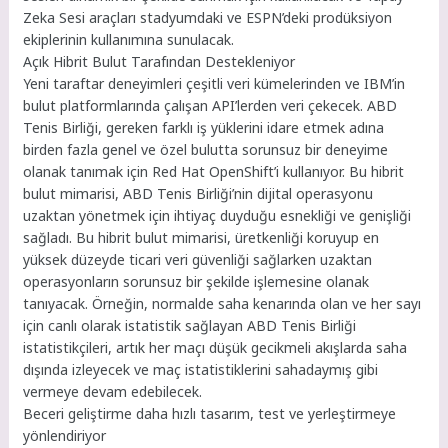
Zeka Sesi araçları stadyumdaki ve ESPN’deki prodüksiyon
ekiplerinin kullanımına sunulacak.
Açık Hibrit Bulut Tarafından Destekleniyor
Yeni taraftar deneyimleri çeşitli veri kümelerinden ve IBM’in
bulut platformlarında çalışan API’lerden veri çekecek. ABD
Tenis Birliği, gereken farklı iş yüklerini idare etmek adına
birden fazla genel ve özel bulutta sorunsuz bir deneyime
olanak tanımak için Red Hat OpenShift’i kullanıyor. Bu hibrit
bulut mimarisi, ABD Tenis Birliği’nin dijital operasyonu
uzaktan yönetmek için ihtiyaç duyduğu esnekliği ve genişliği
sağladı. Bu hibrit bulut mimarisi, üretkenliği koruyup en
yüksek düzeyde ticari veri güvenliği sağlarken uzaktan
operasyonların sorunsuz bir şekilde işlemesine olanak
tanıyacak. Örneğin, normalde saha kenarında olan ve her sayı
için canlı olarak istatistik sağlayan ABD Tenis Birliği
istatistikçileri, artık her maçı düşük gecikmeli akışlarda saha
dışında izleyecek ve maç istatistiklerini sahadaymış gibi
vermeye devam edebilecek.
Beceri geliştirme daha hızlı tasarım, test ve yerleştirmeye
yönlendiriyor