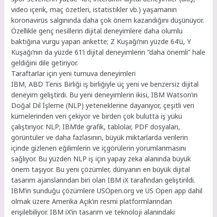
video içerik, maç özetleri, istatistikler vb.) yaşamanın
koronavirüs salgınında daha çok önem kazandığını düşünüyor.
Özellikle genç nesillerin dijital deneyimlere daha olumlu
baktığına vurgu yapan ankette; Z Kuşağı’nın yüzde 64’ü, Y
Kuşağı’nın da yüzde 61’i dijital deneyimlerin “daha önemli” hale
geldiğini dile getiriyor.
Taraftarlar için yeni turnuva deneyimleri
IBM, ABD Tenis Birliği iş birliğiyle üç yeni ve benzersiz dijital
deneyim geliştirdi. Bu yeni deneyimlerin ikisi, IBM Watson’ın
Doğal Dil İşleme (NLP) yeteneklerine dayanıyor, çeşitli veri
kümelerinden veri çekiyor ve birden çok bulutta iş yükü
çalıştırıyor. NLP; IBM’de grafik, tablolar, PDF dosyaları,
görüntüler ve daha fazlasının, büyük miktarlarda verilerin
içinde gizlenen eğilimlerin ve içgörülerin yorumlanmasını
sağlıyor. Bu yüzden NLP iş için yapay zeka alanında büyük
önem taşıyor. Bu yeni çözümler, dünyanın en büyük dijital
tasarım ajanslarından biri olan IBM iX tarafından geliştirildi.
IBM’in sunduğu çözümlere USOpen.org ve US Open app dahil
olmak üzere Amerika Açık’ın resmi platformlarından
erişilebiliyor. IBM iX’in tasarım ve teknoloji alanındaki