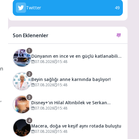
Twitter
49
Son Eklenenler
1
Dünyanın en ince ve en güçlü katlanabilir
amiral gemisi HONOR Magic V6 Türkiye’de
07.08.2026
15:48
ın
2
Beyin sağlığı anne karnında başlıyor!
07.08.2026
15:48
3
,
Disney+’ın Hilal Altınbilek ve Serkan
Çayoğlu’nun Başrollerinde Yer Aldığı
07.08.2026
15:48
“Öngörü” Filminin Teaser Afişleri ve Merak
Uyandıran İlk Tanıtımı Yayımlandı
4
Macera, doğa ve keşif aynı rotada buluştu
07.08.2026
15:48