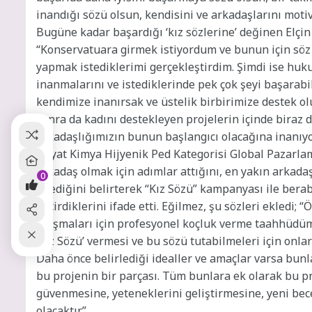
inandığı sözü olsun, kendisini ve arkadaşlarını motive
Bugüne kadar başardığı ‘kız sözlerine’ değinen Elçin
“Konservatuara girmek istiyordum ve bunun için söz
yapmak istediklerimi gerçekleştirdim. Şimdi ise huk
inanmalarını ve istediklerinde pek çok şeyi başarabi
kendimize inanırsak ve üstelik birbirimize destek 
sonra da kadını destekleyen projelerin içinde biraz d
arkadaşlığımızın bunun başlangıcı olacağına inanıy
Hayat Kimya Hijyenik Ped Kategorisi Global Pazarlam
arkadaş olmak için adımlar attığını, en yakın arkada
0
istediğini belirterek “Kız Sözü” kampanyası ile bera
geçirdiklerini ifade etti. Eğilmez, şu sözleri ekledi;
ulaşmaları için profesyonel koçluk verme taahhüdümüz
‘Kız Sözü’ vermesi ve bu sözü tutabilmeleri için onl
Daha önce belirlediği idealler ve amaçlar varsa bun
bu projenin bir parçası. Tüm bunlara ek olarak bu p
güvenmesine, yeteneklerini geliştirmesine, yeni bec
olacaktır.”