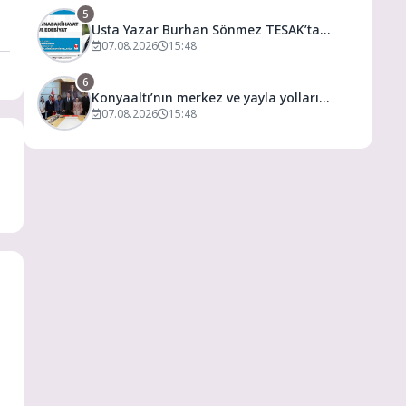
5
Usta Yazar Burhan Sönmez TESAK’ta
Okurlarıyla Buluşuyor
07.08.2026
15:48
6
Konyaaltı’nın merkez ve yayla yolları
yenilenecek
07.08.2026
15:48