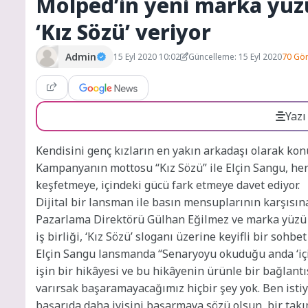
Molped’in yeni marka yüzü
‘Kız Sözü’ veriyor
Admin
15 Eyl 2020 10:02
Güncelleme: 15 Eyl 2020
70 Gö
Yazı
Kendisini genç kızların en yakın arkadaşı olarak konu
Kampanyanın mottosu “Kız Sözü” ile Elçin Sangu, her
keşfetmeye, içindeki gücü fark etmeye davet ediyor.
Dijital bir lansman ile basın mensuplarının karşısın
Pazarlama Direktörü Gülhan Eğilmez ve marka yüzü E
iş birliği, ‘Kız Sözü’ sloganı üzerine keyifli bir sohbet
Elçin Sangu lansmanda “Senaryoyu okuduğu anda ‘içind
işin bir hikâyesi ve bu hikâyenin ürünle bir bağlant
varırsak başaramayacağımız hiçbir şey yok. Ben istiy
başarıda daha iyisini başarmaya sözü olsun, bir ta