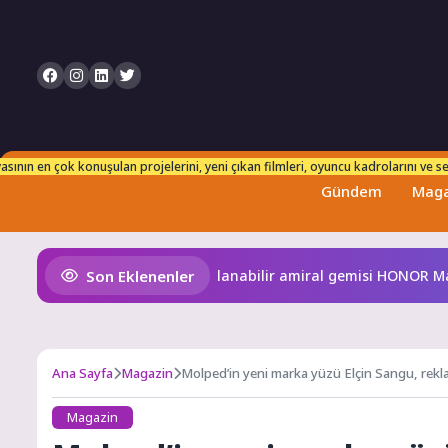
n takip edebilirsiniz. Her an taze ve güncel bilgilerle karşınızdayız!
sının en çok konuşulan projelerini, yeni çıkan filmleri, oyuncu kadrolarını ve set
Gündem
Maga
Son Eklenenler
anın en ince ve en güçlü katlanabilir amiral gemisi HONOR Magic
Ana Sayfa
Magazin
Molped’in yeni marka yüzü Elçin Sangu, rekla
Magazin