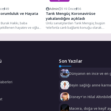
nce
49
Admin
5 Yıl Önce
56
Sorumluluk ve Hayata
Tarık Mengüç Koronavirüse
yakalandığını açıkladı
Burak Hakkı, baba
Ünlü sanatçılardan Tarık Mengüç bugün
 şekillenen hayatını ve oğlu
telefonla canlı bağlantı konuğu olarak
tan...
katıldığı, Astrolog Çiğdem Işık’ın sunduğu...
ü
Son Yazılar
Dünyanın en ince ve en 
katlanabilir amiral gemisi
Haberleri
HONOR Magic V6 Türkiy
Beyin sağlığı anne karn
başlıyor!
Disney+’ın Hilal Altınbile
at
Serkan Çayoğlu’nun
Başrollerinde Yer Aldığı
Macera, doğa ve keşif a
Filminin Teaser Afişleri 