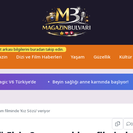
 arkası bilgilerini buradan takip edin.
zin
Dizi ve Film Haberleri
Yaşam
Güzellik
Kültür
 V6 Türkiye’de
Beyin sağlığı anne karnında başlıyor!
m filminde ‘Kız Sözü’ veriyor
0