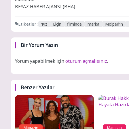
BEYAZ HABER AJANSI (BHA)
Etiketler :
‘Kız
Elçin
filminde
marka
Molped’in
Bir Yorum Yazın
Yorum yapabilmek için
oturum açmalısınız
.
Benzer Yazılar
Magazin
Magazin