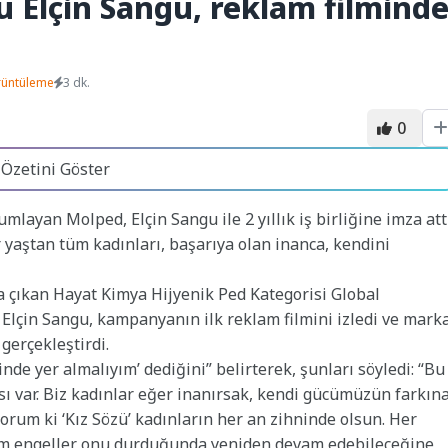
 Elçin Sangu, reklam filmind
rüntüleme
3 dk.
0
 Özetini Göster
mlayan Molped, Elçin Sangu ile 2 yıllık iş birliğine imza attı
 yaştan tüm kadınları, başarıya olan inanca, kendini
a çıkan Hayat Kimya Hijyenik Ped Kategorisi Global
lçin Sangu, kampanyanın ilk reklam filmini izledi ve mark
 gerçekleştirdi.
e yer almalıyım’ dediğini” belirterek, şunları söyledi: “Bu
ısı var. Biz kadınlar eğer inanırsak, kendi gücümüzün farkın
orum ki ‘Kız Sözü’ kadınların her an zihninde olsun. Her
kım engeller onu durduğunda yeniden devam edebileceğine