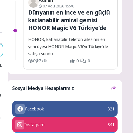
e
07 Ağu 2026 15:48
Dünyanın en ince ve en güçlü
katlanabilir amiral gemisi
HONOR Magic V6 Türkiye’de
HONOR, katlanabilir telefon ailesinin en
yeni üyesi HONOR Magic V6’yı Türkiye’de
satışa sundu.
0
7 dk.
0
0
.
Sosyal Medya Hesaplarımız
a
Facebook
321
a
Instagram
341