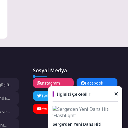
Sosyal Medya
Instagram
Facebook
güçlü
İlginizi Çekebilir
e’de
Twitter
LinkedIn
ında
YouTube
TikTok
k ve
 “Öngörü”
Serge’den Yeni Dans Hiti:
ynı
ve Merak