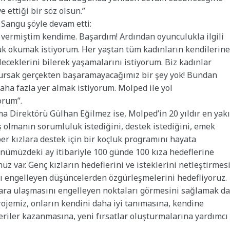
 ettiği bir söz olsun.”
 Sangu şöyle devam etti:
 vermiştim kendime. Başardım! Ardından oyunculukla ilgili
uk okumak istiyorum. Her yaştan tüm kadınların kendilerine
leceklerini bilerek yaşamalarını istiyorum. Biz kadınlar
olursak gerçekten başaramayacağımız bir şey yok! Bundan
aha fazla yer almak istiyorum. Molped ile yol
orum”.
a Direktörü Gülhan Eğilmez ise, Molped’in 20 yıldır en yak
ş olmanın sorumluluk istediğini, destek istediğini, emek
ber kızlara destek için bir koçluk programını hayata
 “Önümüzdeki ay itibariyle 100 günde 100 kıza hedeflerine
 var. Genç kızların hedeflerini ve isteklerini netleştirmesi
arı engelleyen düşüncelerden özgürleşmelerini hedefliyoruz.
lara ulaşmasını engelleyen noktaları görmesini sağlamak da
rojemiz, onların kendini daha iyi tanımasına, kendine
eriler kazanmasına, yeni fırsatlar oluşturmalarına yardımcı