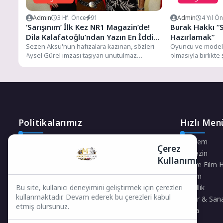
Admin
3 Hf. Önce
91
Admin
4 Yıl Ö
‘Sarışınım’ İlk Kez NR1 Magazin’de!
Burak Hakkı “
Dila Kalafatoğlu’ndan Yazın En İddialı
Hazırlamak”
Yorumu
Sezen Aksu'nun hafızalara kazınan, sözleri
Oyuncu ve model 
Aysel Gürel imzası taşıyan unutulmaz
olmasıyla birlikte
eseri "Sarışınım", başarılı sanatçı Dila
Rüzgar ile yapmak
Kalafatoğlunun yorumuyla...
Politikalarımız
Hızlı Men
Gizlilik Politikası
Gündem
Çerez
Çerez Politikası
Magazin
Kullanımı
Telif Hakları Politikası
Dizi ve Film 
İçerik Yönetimi
Yaşam
Güzellik
Bu site, kullanıcı deneyimini geliştirmek için çerezleri
kullanmaktadır. Devam ederek bu çerezleri kabul
Kültür & San
etmiş olursunuz.
Moda