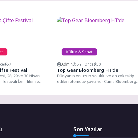
at
Kültür & Sanat
nce
57
Admin
6 Yıl Önce
50
ifte Festival
Top Gear Bloomberg HT’de
si, 28, 29 ve 30 Nisan
Dünyanın en uzun soluklu ve en çok takip
ı festivali İzmirliler ile
edilen otomotiv şovu her Cuma Bloomberg
.
HT’de…...
ü
Son Yazılar