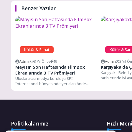
Benzer Yazılar
Kültür & Sanat
Kültür & San
Admin
3 Yıl Önce
49
Admin
3 Yıl Ö
Mayısın Son Haftasında FilmBox
Karşıyaka'da Ç
Ekranlarında 3 TV Prömiyeri
Karşıyaka Belediye
tarihlerinde iyi ayr
Uluslararası medya kuruluşu SPI
buluşturacak. 20...
International bünyesinde yer alan önde
gelen film ve dizi kanalı FilmBox,...
Politikalarımız
Hızlı Men