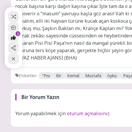
çocuk başına karşı dağın kaşına çıkar. İşte tam da o an
kapıverir o ”masum” yavruyu kaşla göz arası! Vah ki n
Bakalım, elli iki hayvan türüne kucak açan koskoca ça
Baykuş mu, Şaşkın Baklan mı, Kraliçe Kaplan mı? Y
0
Kıvrak zekâsı sayesinde cüssesinden ve heybetinden 
başaran Pisi Pisi Paşa’nın nasıl da mangal yürekli 
okuruna ters köşe yaparak, gerçekte hiçbir şeyin gör
BEYAZ HABER AJANSI (BHA)
Etiketler :
”Pisi
Bir
Kemal
Mustafa
öykü:
Paşa
Bir Yorum Yazın
Yorum yapabilmek için
oturum açmalısınız
.