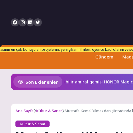
n takip edebilirsiniz. Her an taze ve güncel bilgilerle karşınızdayız!
sının en çok konuşulan projelerini, yeni çıkan filmleri, oyuncu kadrolarını ve set
Gündem
Maga
Son Eklenenler
 en ince ve en güçlü katlanabilir amiral gemisi HONOR Magic V6
Ana Sayfa
Kültür & Sanat
Mustafa Kemal Yılmaz’dan şiir tadında bi
Kültür & Sanat