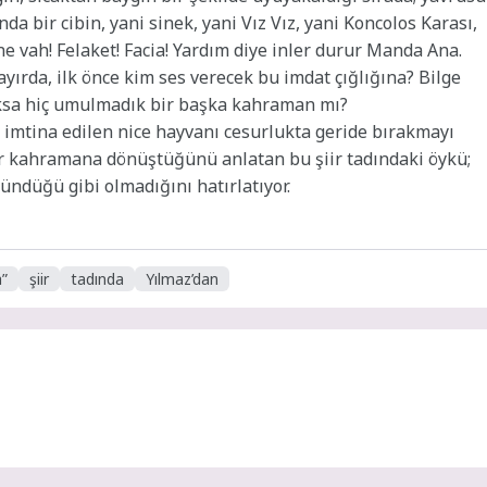
da bir cibin, yani sinek, yani Vız Vız, yani Koncolos Karası,
e vah! Felaket! Facia! Yardım diye inler durur Manda Ana.
yırda, ilk önce kim ses verecek bu imdat çığlığına? Bilge
oksa hiç umulmadık bir başka kahraman mı?
imtina edilen nice hayvanı cesurlukta geride bırakmayı
bir kahramana dönüştüğünü anlatan bu şiir tadındaki öykü;
ündüğü gibi olmadığını hatırlatıyor.
”
şiir
tadında
Yılmaz’dan