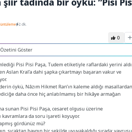
iir tadında bir öykü: ”Pisi Pis
rüntüleme
2 dk.
0
 Özetini Göster
diği Pisi Pisi Paşa, Tudem etiketiyle raflardaki yerini aldı
en Aslan Kral’a dahi şapka çıkartmayı başaran vakur ve
yor.
derin öykü, Nâzım Hikmet Ran’ın kaleme aldığı masallarda
 kediciğe daha önce hiç anlatılmamış bir hikâye armağan
ma sunan Pisi Pisi Paşa, cesaret olgusu üzerine
ı kavramlara da soru işareti koyuyor.
kapmış gördünüz mü?
n, sıcaktan baygın bir şekilde uyuyakaldığı sırada; yavrusu