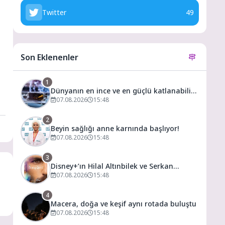
Twitter
49
Son Eklenenler
1
Dünyanın en ince ve en güçlü katlanabilir
amiral gemisi HONOR Magic V6 Türkiye’de
07.08.2026
15:48
2
Beyin sağlığı anne karnında başlıyor!
07.08.2026
15:48
3
Disney+’ın Hilal Altınbilek ve Serkan
Çayoğlu’nun Başrollerinde Yer Aldığı
07.08.2026
15:48
“Öngörü” Filminin Teaser Afişleri ve Merak
Uyandıran İlk Tanıtımı Yayımlandı
4
Macera, doğa ve keşif aynı rotada buluştu
07.08.2026
15:48