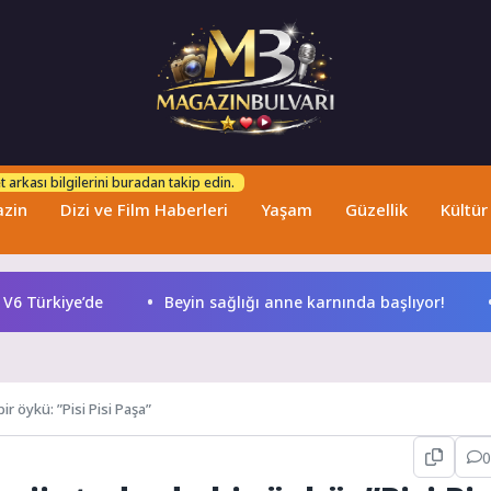
 arkası bilgilerini buradan takip edin.
zin
Dizi ve Film Haberleri
Yaşam
Güzellik
Kültür
 Türkiye’de
Beyin sağlığı anne karnında başlıyor!
D
r öykü: ”Pisi Pisi Paşa”
0