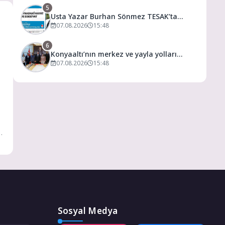
5
Usta Yazar Burhan Sönmez TESAK’ta
Okurlarıyla Buluşuyor
07.08.2026
15:48
6
Konyaaltı’nın merkez ve yayla yolları
yenilenecek
07.08.2026
15:48
Sosyal Medya