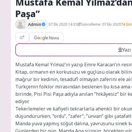
Mustafa Kemal Yılmaz’dan ş
Paşa”
Admin
07 Eki 2020 14:31
Güncelleme: 07 Eki 2020
74 Gö
Yazı
Mustafa Kemal Yılmaz’ın yazıp Emre Karacan’ın resimle
Kitap, ormanın en korkusuzu ve güçlüsü olarak bilin
mağrur bir kedinin, tesadüfî olmayan zaferini ele alı
Türkçenin folklor mirasından beslenen bu kısa ama 
birinde, Pisi Pisi Paşa adıyla anılan ”hikâyesiz” bir
ediyor.
Tekerlemeler ve kafiyeli tekrarlarla ahenkli bir oku
düşündürürken, ”ordu”, ”zafer”, ”unvan” gibi şatafatl
Manda yuva yapmış söğüt dalına, yavrusunu sinek 
Günlerden bir gün, Manda Ana süzgün, böcekten yılgı