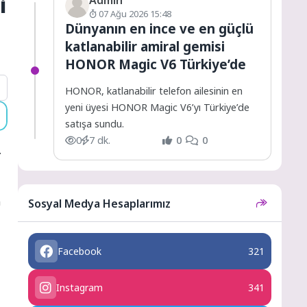
i
07 Ağu 2026 15:48
Dünyanın en ince ve en güçlü
katlanabilir amiral gemisi
HONOR Magic V6 Türkiye’de
HONOR, katlanabilir telefon ailesinin en
yeni üyesi HONOR Magic V6’yı Türkiye’de
satışa sundu.
0
7 dk.
0
0
.
n
Sosyal Medya Hesaplarımız
Facebook
321
Instagram
341