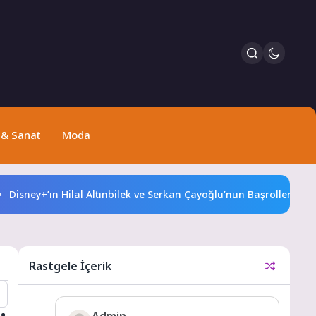
 & Sanat
Moda
isney+’ın Hilal Altınbilek ve Serkan Çayoğlu’nun Başrollerinde Ye
Rastgele İçerik
Admin