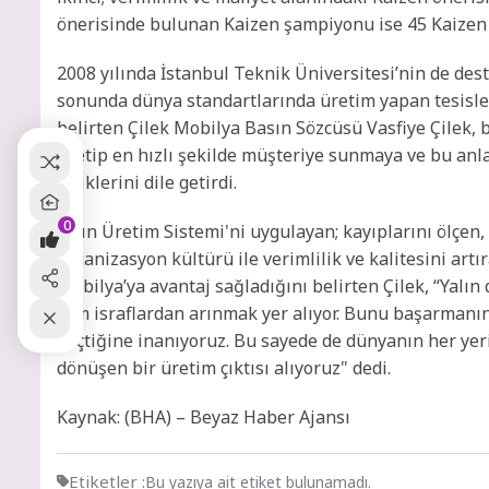
önerisinde bulunan Kaizen şampiyonu ise 45 Kaizen s
2008 yılında İstanbul Teknik Üniversitesi’nin de dest
sonunda dünya standartlarında üretim yapan tesisle
belirten Çilek Mobilya Basın Sözcüsü Vasfiye Çilek, 
üretip en hızlı şekilde müşteriye sunmaya ve bu anlay
ettiklerini dile getirdi.
0
Yalın Üretim Sistemi'ni uygulayan; kayıplarını ölçen, 
organizasyon kültürü ile verimlilik ve kalitesini art
Mobilya’ya avantaj sağladığını belirten Çilek, “Yalı
tüm israflardan arınmak yer alıyor. Bunu başarmanı
geçtiğine inanıyoruz. Bu sayede de dünyanın her yer
dönüşen bir üretim çıktısı alıyoruz" dedi.
Kaynak: (BHA) – Beyaz Haber Ajansı
Etiketler :
Bu yazıya ait etiket bulunamadı.