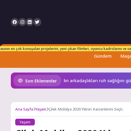
n takip edebilirsiniz. Her an taze ve güncel bilgilerle karşınızdayız!
sının en çok konuşulan projelerini, yeni çıkan filmleri, oyuncu kadrolarını ve set
Gündem
Maga
Son Eklenenler
 zekaya bırakıyor
Kadın arkadaşlıkları ruh sağlığını güçlen
Ana Sayfa
Yaşam
Çilek Mobilya 2020 Yılının Kaizenlerini Seçti.
Yaşam