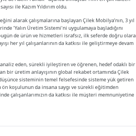
ayısı ile Kazım Yıldırım oldu.
eğini alarak çalışmalarına başlayan Çilek Mobilya’nın, 3 yıl
rinde 'Yalın Üretim Sistemi'ni uygulamaya başladığını
bugün de ürün ve hizmetleri israfsız, ilk seferde doğru olar
ışı her yıl çalışanlarının da katkısı ile geliştirmeye devam
analiz eden, sürekli iyileştiren ve öğrenen, hedef odaklı bir
ıran bir üretim anlayışının global rekabet ortamında Çilek
n düşünce sisteminin temel felsefesinde sisteme yük getiren
n ön koşulunun da insana saygı ve sürekli eğitimden
inde çalışanlarımızın da katkısı ile müşteri memnuniyetine