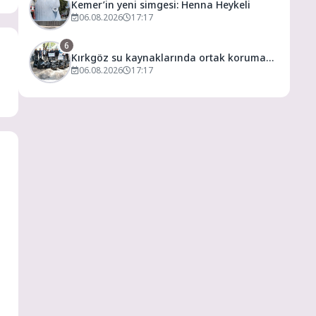
Kemer’in yeni simgesi: Henna Heykeli
06.08.2026
17:17
6
Kırkgöz su kaynaklarında ortak koruma
seferberliği
06.08.2026
17:17