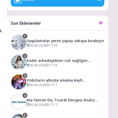
Son Eklenenler
ak
1
Uygulamalar yerini yapay zekaya bırakıyor
06.08.2026
17:18
2
Kadın arkadaşlıkları ruh sağlığını
güçlendiriyor!
06.08.2026
17:18
3
Yıldızların altında sinema keyfi
Ormanya’da
06.08.2026
17:17
4
Ata Yatırım Dış Ticaret Dengesi Analiz
Raporunu Yayımladı
06.08.2026
17:17
5