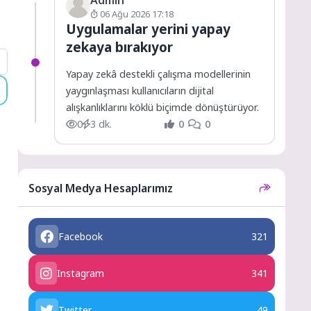
06 Ağu 2026 17:18
Uygulamalar yerini yapay
zekaya bırakıyor
Yapay zekâ destekli çalışma modellerinin
yaygınlaşması kullanıcıların dijital
alışkanlıklarını köklü biçimde dönüştürüyor.
0
3 dk.
0
0
Sosyal Medya Hesaplarımız
Facebook
321
Instagram
341
Twitter
49