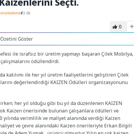
Kaizenlerini Seçti.
Görüntüleme
3 dk.
0
 Özetini Göster
efesi ile israfsız bir üretim yapmayı başaran Çilek Mobilya,
e çalışmalarını ödüllendirdi.
 katılımı ile her yıl üretim faaliyetlerini geliştiren Çilek
malarını değerlendirdiği KAIZEN Ödülleri organizasyonunu
lirken; her yıl olduğu gibi bu yıl da düzenlenen KAIZEN
 çok Kaizen önerisinde bulunan çalışanlara ödülleri ve
20 yılında verimlilik ve maliyet alanında verdiği Kaizen
maliyet ve çevre alanındaki Kaizen önerileriyle Erkan Bilgili
isiyle de Adem Yumak üçüncü olmuştur. Yılın en çok kaizen