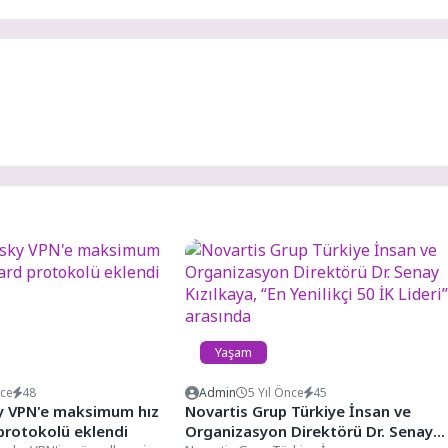
Yaşam
nce
48
Admin
5 Yıl Önce
45
y VPN'e maksimum hız
Novartis Grup Türkiye İnsan ve
protokolü eklendi
Organizasyon Direktörü Dr. Senay