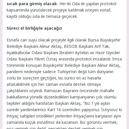
sıcak para girmiş olacak.
Her iki Oda ile yapılan protokol
kapsamında yürütülecek projeye katılmak isteyen esnaf,
kayıtlı olduğu oda ile temasa geçecek.
Süreci el birliğiyle aşacağız
Esnafa can suyu olacak projeyle ilgili olarak Bursa Büyükşehir
Belediye Başkanı Alinur Aktaş, BESOB Başkanı Arif Tak,
Ayakkabıcılar Odası Başkanı İbrahim Aytekin ve Hazır Giyiciler
Odası Başkanı Fikret Öztaş arasında protokol imzalandı. İmza
töreninde konuşan Büyükşehir Belediye Başkanı Alinur Aktaş,
pandemi nedeniyle sadece Türkiye’nin değil tüm dünyanın
zorlu bir süreçten geçtiğini, bu süreci en az hasarla
atlatabilmek için her zaman esnafa destek olmaya
çalıştıklarını söyledi. Ramazan Bayramı öncesinde mahalle
bakkallarına yönelik düzenledikleri kampanyanın çok olumlu
tepkiler aldığını hatırlatan Başkan Aktaş, “Biz 1 yılı aşkın
süredir yardımlarımızı Kart 16 üzerinden yapıyoruz. İstiyoruz ki
ihtiyaç sahipleri istedikleri yerlerden ihtiyaçlarını karşılasın aynı
zamanda küçük esnafımız da kazansın. Biz görüntü vermek,
poz vermek için değil, gerçekten destek vermek için