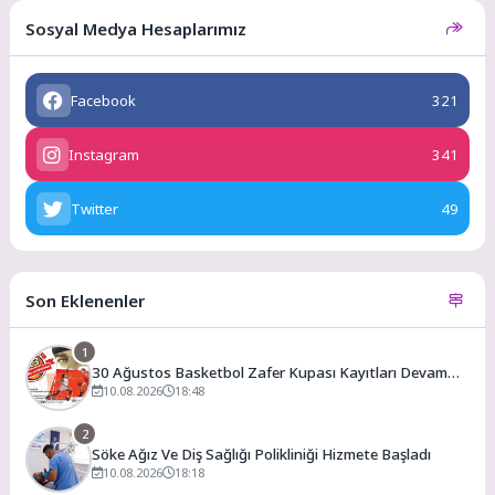
Sosyal Medya Hesaplarımız
Facebook
321
Instagram
341
Twitter
49
Son Eklenenler
1
30 Ağustos Basketbol Zafer Kupası Kayıtları Devam
Ediyor
10.08.2026
18:48
2
Söke Ağız Ve Diş Sağlığı Polikliniği Hizmete Başladı
10.08.2026
18:18