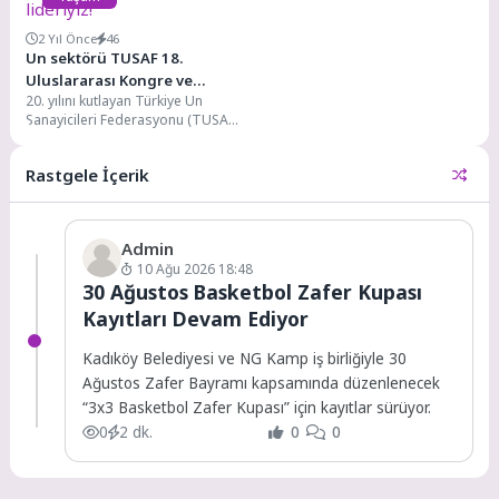
2 Yıl Önce
46
Un sektörü TUSAF 18.
Uluslararası Kongre ve
20. yılını kutlayan Türkiye Un
Sergisi'nde buluştu: “10 yıldır
Sanayicileri Federasyonu (TUSAF),
dünya un ihracatı lideriyiz!"
Antalya'da "Global Tarım
Politikaları, Gıda ve Enerji"...
Rastgele İçerik
Admin
10 Ağu 2026 18:48
30 Ağustos Basketbol Zafer Kupası
Kayıtları Devam Ediyor
Kadıköy Belediyesi ve NG Kamp iş birliğiyle 30
Ağustos Zafer Bayramı kapsamında düzenlenecek
“3x3 Basketbol Zafer Kupası” için kayıtlar sürüyor.
0
2 dk.
0
0