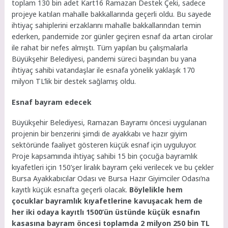
toplam 130 bin adet Kart16 Ramazan Destek Çeki, sadece
projeye katılan mahalle bakkallarında geçerli oldu. Bu sayede
ihtiyaç sahiplerini erzaklarını mahalle bakkallarından temin
ederken, pandemide zor günler geçiren esnaf da artan cirolar
ile rahat bir nefes almıştı. Tüm yapılan bu çalışmalarla
Büyükşehir Belediyesi, pandemi süreci başından bu yana
ihtiyaç sahibi vatandaşlar ile esnafa yönelik yaklaşık 170
milyon TL’lik bir destek sağlamış oldu.
Esnaf bayram edecek
Büyükşehir Belediyesi, Ramazan Bayramı öncesi uygulanan
projenin bir benzerini şimdi de ayakkabı ve hazır giyim
sektöründe faaliyet gösteren küçük esnaf için uyguluyor.
Proje kapsamında ihtiyaç sahibi 15 bin çocuğa bayramlık
kıyafetleri için 150’şer liralık bayram çeki verilecek ve bu çekler
Bursa Ayakkabıcılar Odası ve Bursa Hazır Giyimciler Odası’na
kayıtlı küçük esnafta geçerli olacak.
Böylelikle hem
çocuklar bayramlık kıyafetlerine kavuşacak hem de
her iki odaya kayıtlı 1500’ün üstünde küçük esnafın
kasasına bayram öncesi toplamda 2 milyon 250 bin TL