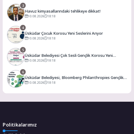
3
Havuz kimyasallarındaki tehlikeye dikkat!
10.08.2026
18:18
4
Üsküdar Çocuk Korosu Yeni Seslerini Arıyor
10.08.2026
18:18
5
Üsküdar Belediyesi Çok Sesli Gençlik Korosu Yeni
Seslerini Arıyor
10.08.2026
18:18
6
Üsküdar Belediyesi, Bloomberg Philanthropies Gençlik
İklim Eylem Fonu’na Kabul Edildi
10.08.2026
18:18
Politikalarımız