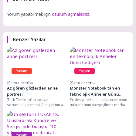
Yorum yapabilmek için
oturum açmalısınız
.
Benzer Yazılar
Yaşam
Yaşam
5 Yıl Önce
54
3 Yıl Önce
52
Az gören gözlerden anne
Monster Notebook'tan en
portresi
teknolojik Anneler Günü
Türk Telekom’un sosyal
Profesyonel kullanıcıların ve oyun
hediyesi
sorumluluk projesi Günışığı’nın az
tutkunlarının vazgeçilmez markası
gören çocukları, Anneler Günü’ne
Monster Notebook, Anneler
özel bir sürpriz hazırladı....
Günü’nde teknolojik hediye
alternatifleri sunuyor....
Yaşam