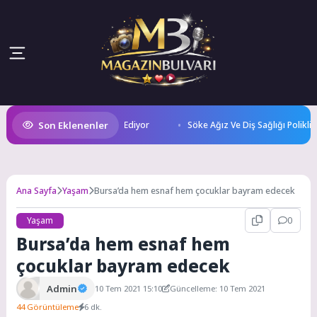
Son Eklenenler
fer Kupası Kayıtları Devam Ediyor
Söke Ağız Ve Diş Sağlığı Polikliniği
Ana Sayfa
Yaşam
Bursa’da hem esnaf hem çocuklar bayram edecek
Yaşam
0
Bursa’da hem esnaf hem
çocuklar bayram edecek
Admin
10 Tem 2021 15:10
Güncelleme: 10 Tem 2021
44 Görüntüleme
6 dk.