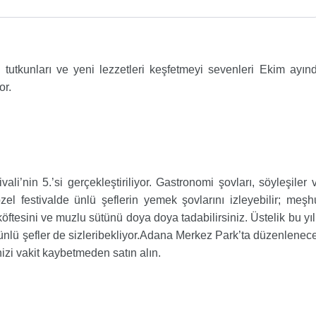
tutkunları ve yeni lezzetleri keşfetmeyi sevenleri Ekim ayın
or.
li’nin 5.’si gerçekleştiriliyor. Gastronomi şovları, söyleşiler 
el festivalde ünlü şeflerin yemek şovlarını izleyebilir; meşh
köftesini ve muzlu sütünü doya doya tadabilirsiniz. Üstelik bu yıl
ünlü şefler de sizleribekliyor.Adana Merkez Park’ta düzenlenec
nizi vakit kaybetmeden satın alın.