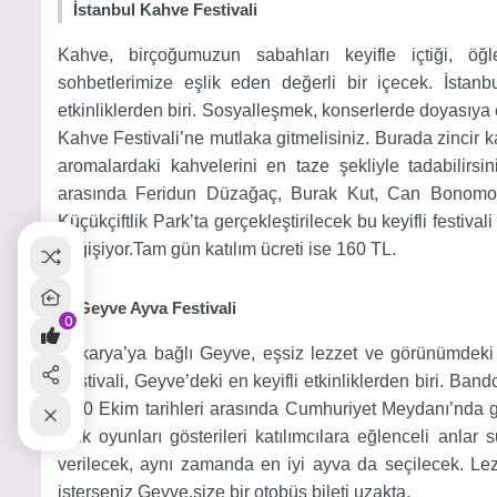
İstanbul Kahve Festivali
Kahve, birçoğumuzun sabahları keyifle içtiği, öğle
sohbetlerimize eşlik eden değerli bir içecek. İstan
etkinliklerden biri. Sosyalleşmek, konserlerde doyasıya 
Kahve Festivali’ne mutlaka gitmelisiniz. Burada zincir k
aromalardaki kahvelerini en taze şekliyle tadabilirsi
arasında Feridun Düzağaç, Burak Kut, Can Bonomo ve
Küçükçiftlik Park’ta gerçekleştirilecek bu keyifli festiva
değişiyor.Tam gün katılım ücreti ise 160 TL.
Geyve Ayva Festivali
0
Sakarya’ya bağlı Geyve, eşsiz lezzet ve görünümdek
Festivali, Geyve’deki en keyifli etkinliklerden biri. Bando
9-10 Ekim tarihleri arasında Cumhuriyet Meydanı’nda ger
halk oyunları gösterileri katılımcılara eğlenceli anla
verilecek, aynı zamanda en iyi ayva da seçilecek. Lezze
isterseniz Geyve,size bir otobüs bileti uzakta.