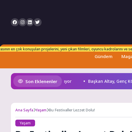
n takip edebilirsiniz. Her an taze ve güncel bilgilerle karşınızdayız!
sının en çok konuşulan projelerini, yeni çıkan filmleri, oyuncu kadrolarını ve set
Gündem
Maga
Son Eklenenler
e Lezzetlerini Vitrine Çıkarıyor
Başkan Altay, Genç KOMEK 
Ana Sayfa
Yaşam
Bu Festivaller Lezzet Dolu!
Yaşam