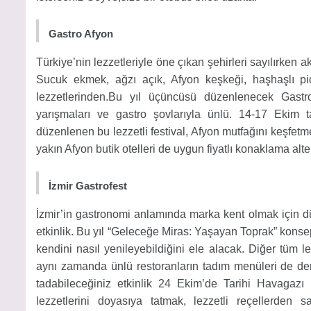
Gastro Afyon
Türkiye’nin lezzetleriyle öne çıkan şehirleri sayılırken 
Sucuk ekmek, ağzı açık, Afyon keşkeği, haşhaşlı pi
lezzetlerinden.Bu yıl üçüncüsü düzenlenecek Gastr
yarışmaları ve gastro şovlarıyla ünlü. 14-17 Ekim t
düzenlenen bu lezzetli festival, Afyon mutfağını keşfetme
yakın Afyon butik otelleri de uygun fiyatlı konaklama alter
İzmir Gastrofest
İzmir’in gastronomi anlamında marka kent olmak için düz
etkinlik. Bu yıl “Geleceğe Miras: Yaşayan Toprak” konsep
kendini nasıl yenileyebildiğini ele alacak. Diğer tüm lez
aynı zamanda ünlü restoranların tadım menüleri de denene
tadabileceğiniz etkinlik 24 Ekim’de Tarihi Havagazı 
lezzetlerini doyasıya tatmak, lezzetli reçellerden 