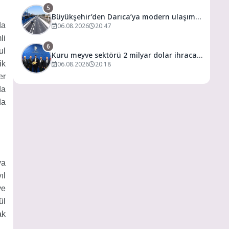
5
Büyükşehir’den Darıca’ya modern ulaşım
da
yatırımı
06.08.2026
20:47
li
6
ul
Kuru meyve sektörü 2 milyar dolar ihracat
ik
hedefi için Ankara’dan destek istedi
06.08.2026
20:18
er
da
da
va
ıl
ve
ül
ak