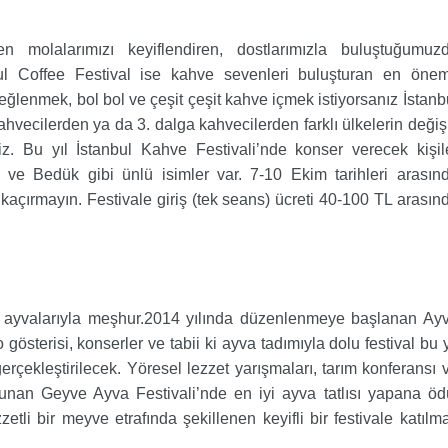
n molalarımızı keyiflendiren, dostlarımızla buluştuğumuz
bul Coffee Festival ise kahve sevenleri buluşturan en önem
eğlenmek, bol bol ve çeşit çeşit kahve içmek istiyorsanız İstanb
ahvecilerden ya da 3. dalga kahvecilerden farklı ülkelerin değiş
niz. Bu yıl İstanbul Kahve Festivali’nde konser verecek kişil
 Bedük gibi ünlü isimler var. 7-10 Ekim tarihleri arasın
li kaçırmayın. Festivale giriş (tek seans) ücreti 40-100 TL arasın
i ayvalarıyla meşhur.2014 yılında düzenlenmeye başlanan Ay
 gösterisi, konserler ve tabii ki ayva tadımıyla dolu festival bu y
çekleştirilecek. Yöresel lezzet yarışmaları, tarım konferansı 
r sunan Geyve Ayva Festivali’nde en iyi ayva tatlısı yapana öd
tli bir meyve etrafında şekillenen keyifli bir festivale katılm