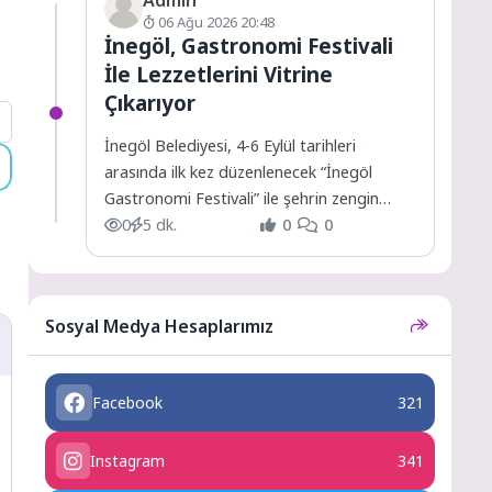
06 Ağu 2026 20:48
İnegöl, Gastronomi Festivali
İle Lezzetlerini Vitrine
Çıkarıyor
İnegöl Belediyesi, 4-6 Eylül tarihleri
arasında ilk kez düzenlenecek “İnegöl
Gastronomi Festivali” ile şehrin zengin
mutfak kültürünü, yöresel ürünlerini ve...
0
5 dk.
0
0
Sosyal Medya Hesaplarımız
Facebook
321
Instagram
341