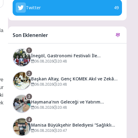
Twitter
49
da
Son Eklenenler
1
İnegöl, Gastronomi Festivali İle
Lezzetlerini Vitrine Çıkarıyor
06.08.2026
20:48
2
Başkan Altay, Genç KOMEK Akıl ve Zekâ
ve
Oyunları’nın Final Turunda Öğrencilerin
06.08.2026
20:48
ur
Heyecanını Paylaştı
ki
3
Haymana’nın Geleceği ve Yatırım
ek
Potansiyeli Masaya Yatırıldı
06.08.2026
20:48
4
Manisa Büyükşehir Belediyesi “Sağlıklı
İşyeri” Sertifikasını Aldı
06.08.2026
20:47