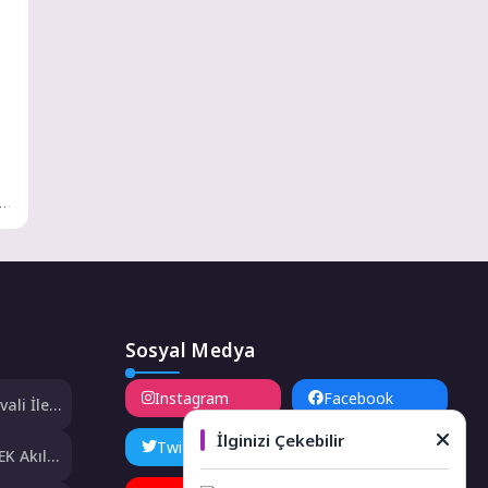
al
Sosyal Medya
Instagram
Facebook
ali İle
ıyor
İlginizi Çekebilir
Twitter
LinkedIn
K Akıl
al