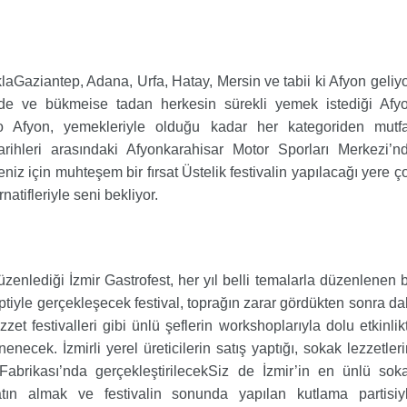
aklaGaziantep, Adana, Urfa, Hatay, Mersin ve tabii ki Afyon geliyo
de ve bükmeise tadan herkesin sürekli yemek istediği Afy
o Afyon, yemekleriyle olduğu kadar her kategoriden mutf
arihleri arasındaki Afyonkarahisar Motor Sporları Merkezi’n
niz için muhteşem bir fırsat Üstelik festivalin yapılacağı yere ç
natifleriyle seni bekliyor.
enlediği İzmir Gastrofest, her yıl belli temalarla düzenlenen b
tiyle gerçekleşecek festival, toprağın zarar gördükten sonra da
zet festivalleri gibi ünlü şeflerin workshoplarıyla dolu etkinlik
cek. İzmirli yerel üreticilerin satış yaptığı, sokak lezzetleri
Fabrikası’nda gerçekleştirilecekSiz de İzmir’in en ünlü sok
satın almak ve festivalin sonunda yapılan kutlama partisiy