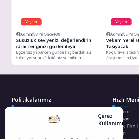
Yaşam
Yaşam
Admin
3 Yıl Önce
38
Admin
5 Yıl Ö
Susuzluk seviyenizi değerlendirin
Vekam Yerel H
idrar renginizi gözlemleyin
Taşıyacak
Egzersiz yaparken günde kaç bardak su
Koç Üniversitesi 
tüketiyorsunuz? İçtiğiniz su miktarı
Araştırmaları Uyg
vücudunuz için yeterli düzeyde mi?...
Merkezi (VEKAM),
döneminde...
Politikalarımız
Hızlı Men
Gizlilik Politikası
Gündem
Çerez
Çerez Politikası
Magazin
Kullanımı
Telif Hakları Politikası
Dizi ve Film 
İçerik Yönetimi
Yaşam