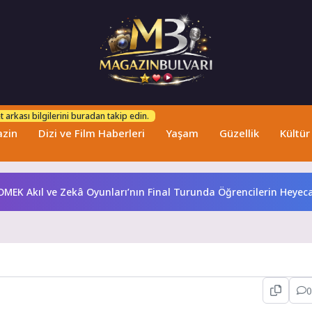
 arkası bilgilerini buradan takip edin.
zin
Dizi ve Film Haberleri
Yaşam
Güzellik
Kültür
Akıl ve Zekâ Oyunları’nın Final Turunda Öğrencilerin Heyecanını 
0