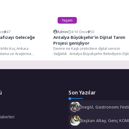
Yaşam
nce
47
Admin
4 Yıl Önce
50
afızayı Geleceğe
Antalya Büyükşehir’in Dijital Tarım
Projesi genişliyor
Vehbi Koç Ankara
Demre ve Kaşlı üreticilere dijital sensör
ulama ve Araştırma
dağıtıldı Antalya Büyükşehir Belediyesi Dijit
 Şubat- Mart 2022 bahar
Tarım Projesi kapsamında...
ü
Son Yazılar
İnegöl, Gastronomi Festiv
Lezzetlerini Vitrine Çıkar
Haberleri
Başkan Altay, Genç KOME
ve Zekâ Oyunları’nın Fin