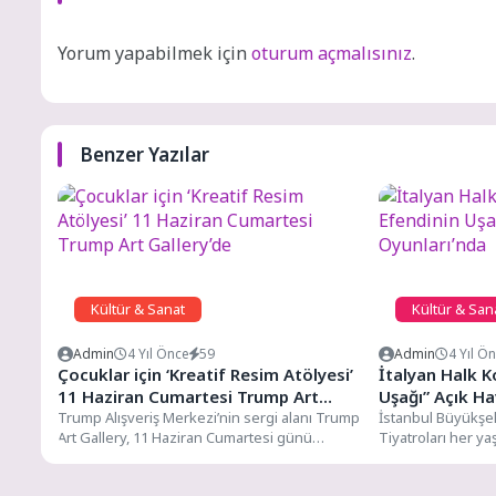
Yorum yapabilmek için
oturum açmalısınız
.
Benzer Yazılar
Kültür & Sanat
Kültür & San
Admin
4 Yıl Önce
59
Admin
4 Yıl Ö
Çocuklar için ‘Kreatif Resim Atölyesi’
İtalyan Halk K
11 Haziran Cumartesi Trump Art
Uşağı” Açık Ha
Gallery’de
Trump Alışveriş Merkezi’nin sergi alanı Trump
İstanbul Büyükşeh
Art Gallery, 11 Haziran Cumartesi günü
Tiyatroları her ya
çocuklar için çok...
Cemil Topuzlu Açı