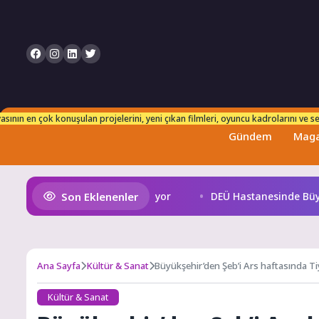
n takip edebilirsiniz. Her an taze ve güncel bilgilerle karşınızdayız!
sının en çok konuşulan projelerini, yeni çıkan filmleri, oyuncu kadrolarını ve set
Gündem
Maga
Son Eklenenler
 Cup Heyecanı Paris’te Başlıyor
DEÜ Hastanesinde Büyü
Ana Sayfa
Kültür & Sanat
Büyükşehir’den Şeb’i Ars haftasında Ti
Kültür & Sanat