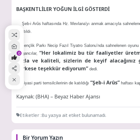
BAŞKENTLİLER YOĞUN İLGİ GÖSTERDİ
Şeb-i Arûs haftasında Hz. Mevlana'yı anmak amacıyla sahnelenen 
anlatıldı.
Gençlik Parkı Necip Fazıl Tiyatro Salonu’nda sahnelenen oyunu i
“Her lokalimiz bu tür faaliyetler üre
0
Yorgancılar,
fazla ve kaliteli, sizlerin de keyif alacağınız
herkese teşekkür ediyorum”
dedi.
“Şeb-i Arûs”
Siyasi parti temsilcilerinin de katıldığı
haftası kap
Kaynak: (BHA) – Beyaz Haber Ajansı
Etiketler :
Bu yazıya ait etiket bulunamadı.
Bir Yorum Yazın