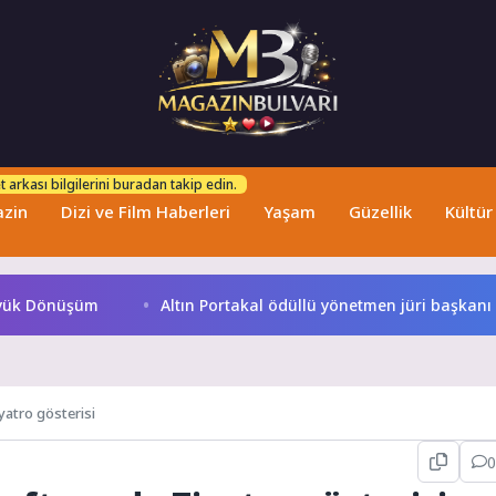
 arkası bilgilerini buradan takip edin.
zin
Dizi ve Film Haberleri
Yaşam
Güzellik
Kültür
k Dönüşüm
Altın Portakal ödüllü yönetmen jüri başkanı ol
yatro gösterisi
0