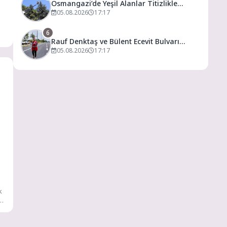
Osmangazi’de Yeşil Alanlar Titizlikle
Korunuyor
05.08.2026
17:17
6
Rauf Denktaş ve Bülent Ecevit Bulvarı
yolları asfaltlanıyor
05.08.2026
17:17
k