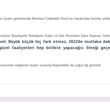
tiyatro gösterisinde Mevlana Celaleddin Rumi’nin hayatından kesitler şiirler
zleyen Büyükşehir Belediyesi Kadın ve Aile Hizmetleri Daire Başkanı Serk
tmeli. Büyük küçük hiç fark etmez. 2022’de mutlaka da
 güzel faaliyetleri hep birlikte yapacağız. Emeği geç
samında sergilenen tiyatro oyununa Başkentliler de yoğun ilgi gösterdi.