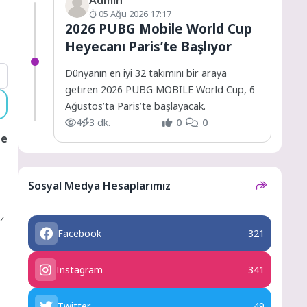
05 Ağu 2026 17:17
2026 PUBG Mobile World Cup
Heyecanı Paris’te Başlıyor
Dünyanın en iyi 32 takımını bir araya
getiren 2026 PUBG MOBILE World Cup, 6
Ağustos’ta Paris’te başlayacak.
4
3 dk.
0
0
Ne
Sosyal Medya Hesaplarımız
z.
Facebook
321
Instagram
341
Twitter
49