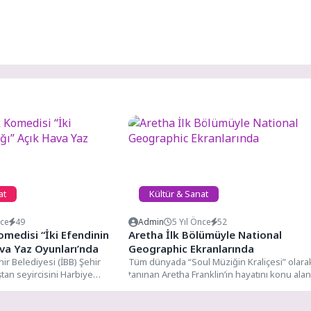
at
Kültür & Sanat
nce
49
Admin
5 Yıl Önce
52
omedisi “İki Efendinin
Aretha İlk Bölümüyle National
va Yaz Oyunları’nda
Geographic Ekranlarında
ir Belediyesi (İBB) Şehir
Tüm dünyada “Soul Müziğin Kraliçesi” olara
ştan seyircisini Harbiye
tanınan Aretha Franklin’in hayatını konu alan
k Hava Sahnesi...
“Deha: Aretha” 20...