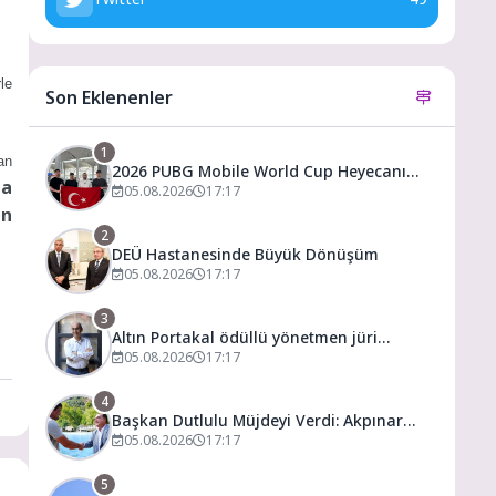
le
Son Eklenenler
1
an
2026 PUBG Mobile World Cup Heyecanı
ha
Paris’te Başlıyor
05.08.2026
17:17
en
2
DEÜ Hastanesinde Büyük Dönüşüm
05.08.2026
17:17
3
Altın Portakal ödüllü yönetmen jüri
başkanı oldu
05.08.2026
17:17
4
Başkan Dutlulu Müjdeyi Verdi: Akpınar
Mesire Alanı Hizmete Açılıyor
05.08.2026
17:17
5