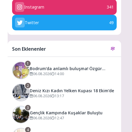
Instagram
341
Twitter
49
Son Eklenenler
1
Bodrum’da anlamlı buluşma! Özgür
Aras’ın çok konuşulan kitabı yeni baskısını
06.08.2026
14:00
Titanic Luxury Collection Bodrum’da
kutladı
2
Deniz Kızı Kadın Yelken Kupası 18 Ekim’de
06.08.2026
13:17
3
Gençlik Kampında Kuşaklar Buluştu
06.08.2026
12:47
4