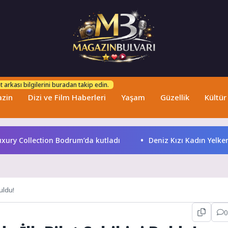
 arkası bilgilerini buradan takip edin.
zin
Dizi ve Film Haberleri
Yaşam
Güzellik
Kültür
y Collection Bodrum’da kutladı
Deniz Kızı Kadın Yelken Ku
uldu!
0