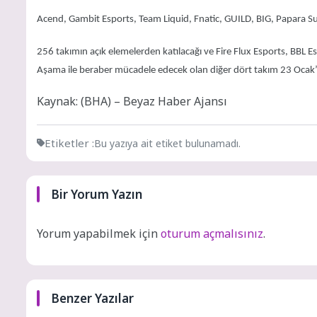
Acend, Gambit Esports, Team Liquid, Fnatic, GUILD, BIG, Papara 
256 takımın açık elemelerden katılacağı ve Fire Flux Esports, BBL 
Aşama ile beraber mücadele edecek olan diğer dört takım 23 Ocak’ta
Kaynak: (BHA) – Beyaz Haber Ajansı
Etiketler :
Bu yazıya ait etiket bulunamadı.
Bir Yorum Yazın
Yorum yapabilmek için
oturum açmalısınız
.
Benzer Yazılar