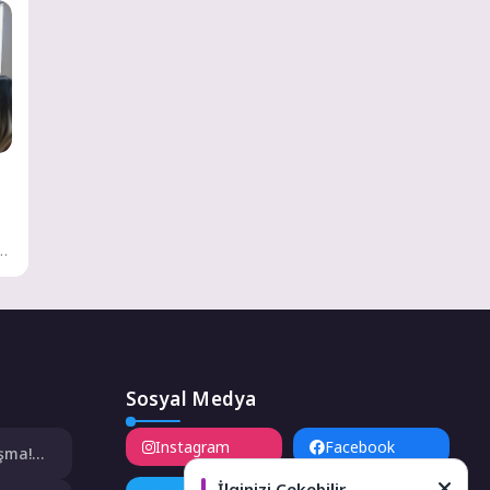
lı
Sosyal Medya
Instagram
Facebook
şma!
şulan
İlginizi Çekebilir