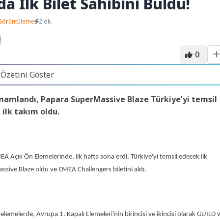
 İlk Bilet Sahibini Buldu!
Görüntüleme
2 dk.
0
 Özetini Göster
amamlandı, Papara SuperMassive Blaze Türkiye'yi temsil
ilk takım oldu.
Açık Ön Elemelerinde, ilk hafta sona erdi. Türkiye'yi temsil edecek ilk
sive Blaze oldu ve EMEA Challengers biletini aldı.
elemelerde, Avrupa 1. Kapalı Elemeleri'nin birincisi ve ikincisi olarak GUILD 