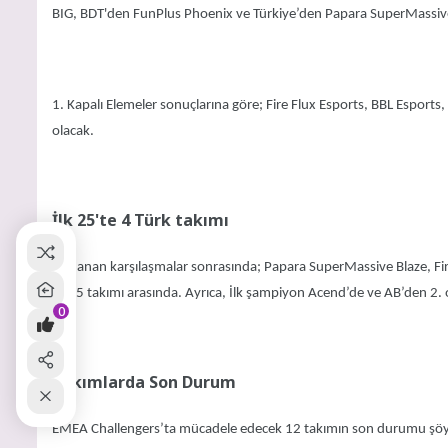
BIG, BDT'den FunPlus Phoenix ve Türkiye’den Papara SuperMassive B
1. Kapalı Elemeler sonuçlarına göre; Fire Flux Esports, BBL Esports,
olacak.
İlk 25'te 4 Türk takımı
Oynanan karşılaşmalar sonrasında; Papara SuperMassive Blaze, Fir
ilk 25 takımı arasında. Ayrıca, İlk şampiyon Acend’de ve AB’den 2. 
0
Takımlarda Son Durum
EMEA Challengers’ta mücadele edecek 12 takımın son durumu şöy