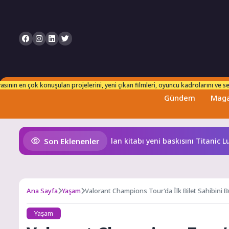
n takip edebilirsiniz. Her an taze ve güncel bilgilerle karşınızdayız!
sının en çok konuşulan projelerini, yeni çıkan filmleri, oyuncu kadrolarını ve set
Gündem
Maga
Son Eklenenler
 Özgür Aras’ın çok konuşulan kitabı yeni baskısını Titanic Luxur
Ana Sayfa
Yaşam
Valorant Champions Tour’da İlk Bilet Sahibini B
Yaşam