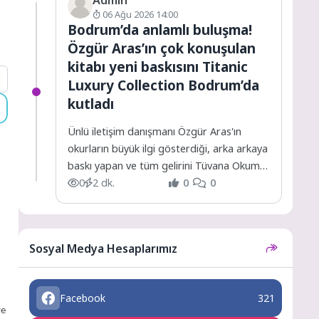
06 Ağu 2026 14:00
Bodrum’da anlamlı buluşma!
Özgür Aras’ın çok konuşulan
kitabı yeni baskısını Titanic
Luxury Collection Bodrum’da
kutladı
Ünlü iletişim danışmanı Özgür Aras'ın
okurların büyük ilgi gösterdiği, arka arkaya
baskı yapan ve tüm gelirini Tüvana Okuma
İstekli Çocuk...
0
2 dk.
0
0
Sosyal Medya Hesaplarımız
Facebook
321
ve