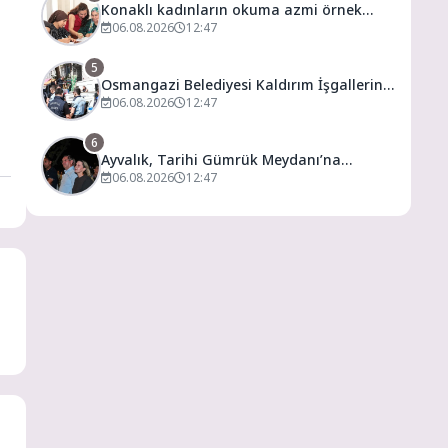
Konaklı kadınların okuma azmi örnek
oldu
06.08.2026
12:47
5
Osmangazi Belediyesi Kaldırım İşgallerine
Fırsat Vermiyor
06.08.2026
12:47
6
Ayvalık, Tarihi Gümrük Meydanı’na
Kavuştu
06.08.2026
12:47