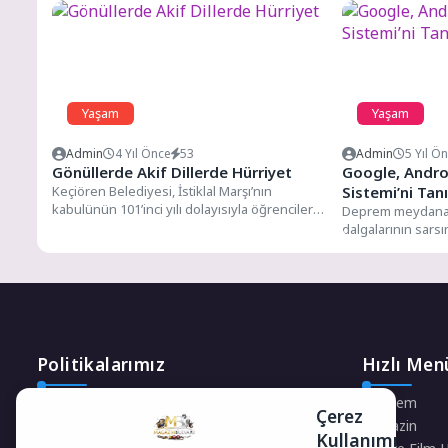
Yaşam
Yaşam
Admin
4 Yıl Önce
53
Admin
5 Yıl Ö
Gönüllerde Akif Dillerde Hürriyet
Google, Andro
Keçiören Belediyesi, İstiklal Marşı’nın
Sistemi’ni Tanı
kabulünün 101’inci yılı dolayısıyla öğrencilere
Deprem meydana
yönelik ‘Gönüllerde Akif Dillerde Hürriyet’
dalgalarının sars
konulu...
zaman kazandırmak
Android Deprem Uy
Politikalarımız
Hızlı Men
Gizlilik Politikası
Gündem
Çerez
Çerez Politikası
Magazin
Kullanımı
Telif Hakları Politikası