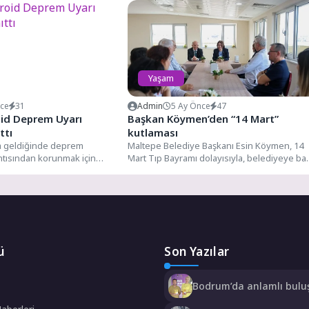
Yaşam
nce
31
Admin
5 Ay Önce
47
id Deprem Uyarı
Başkan Köymen’den “14 Mart”
ttı
kutlaması
 geldiğinde deprem
Maltepe Belediye Başkanı Esin Köymen, 14
ıntısından korunmak için
Mart Tıp Bayramı dolayısıyla, belediyeye bağ
 amacıyla geliştirilen
tıp merkezini ziyaret...
arı...
ü
Son Yazılar
Bodrum’da anlamlı bulu
Özgür Aras’ın çok konu