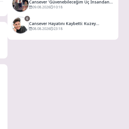
Cansever ‘Güvenebileceğim Üç İnsandan
Biri’ Demişti: Mahmut Görgen’den
09.08.2026
10:18
Cansever’e Duygusal Veda
6
Cansever Hayatını Kaybetti: Kuzey
Makedonya’da Toprağa Verilecek
08.08.2026
23:18