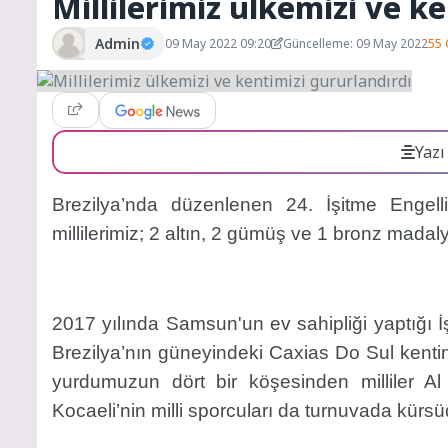
Millilerimiz ülkemizi ve k
Admin
09 May 2022 09:20
Güncelleme: 09 May 2022
55 
Yazı
Brezilya’nda düzenlenen 24. İşitme Engell
millilerimiz; 2 altın, 2 gümüş ve 1 bronz madal
2017 yılında Samsun'un ev sahipliği yaptığı İ
Brezilya’nın güneyindeki Caxias Do Sul kenti
yurdumuzun dört bir köşesinden milliler Al
Kocaeli’nin milli sporcuları da turnuvada kürsü