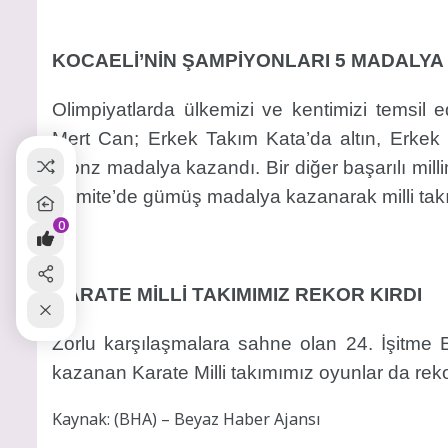
KOCAELİ’NİN ŞAMPİYONLARI 5 MADALYA
Olimpiyatlarda ülkemizi ve kentimizi temsil
Mert Can; Erkek Takım Kata’da altın, Erke
bronz madalya kazandı. Bir diğer başarılı mil
Kumite’de gümüş madalya kazanarak milli takı
0
KARATE MİLLİ TAKIMIMIZ REKOR KIRDI
Zorlu karşılaşmalara sahne olan 24. İşitme 
kazanan Karate Milli takımımız oyunlar da rekor
Kaynak: (BHA) – Beyaz Haber Ajansı