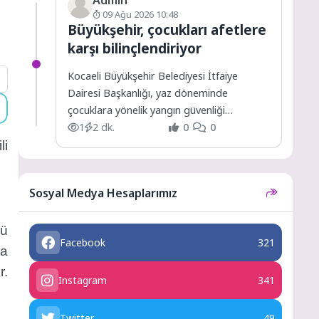
09 Ağu 2026 10:48
Büyükşehir, çocukları afetlere
karşı bilinçlendiriyor
Kocaeli Büyükşehir Belediyesi İtfaiye
Dairesi Başkanlığı, yaz döneminde
çocuklara yönelik yangın güvenliği
eğitimlerini sürdürüyor.
1
2 dk.
0
0
li
Sosyal Medya Hesaplarımız
sü
Facebook
321
da
r.
Instagram
341
Twitter
49