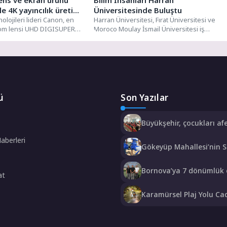
ens ve ekran ürünü
Bilim İnsanları Harran
e 4K yayıncılık üretim
Üniversitesinde Buluştu
laylaştırıyor
lojileri lideri Canon, en
Harran Üniversitesi, Fırat Üniversitesi ve
zoom lensi UHD DIGISUPER
Moroco Moulay İsmail Üniversitesi iş
F) modelini kullanıcıları...
birliğinde düzenlenen "8. Uluslararası
Matematik...
ü
Son Yazılar
Büyükşehir, çocukları afe
karşı bilinçlendiriyor
Haberleri
Gökeyüp Mahallesi’nin 
Sorunu Çözüme Kavuştu
Bornova’ya 7 dönümlük 
at
bahçesi
Karamürsel Plaj Yolu Ca
özel asfalt dokunuşu