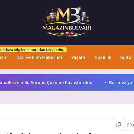
 arkası bilgilerini buradan takip edin.
zin
Dizi ve Film Haberleri
Yaşam
Güzellik
Kültür
lesi’nin Su Sorunu Çözüme Kavuşturuldu
Bornova’ya 7 d
0