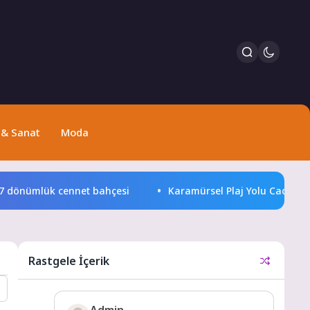
 & Sanat
Moda
önümlük cennet bahçesi
Karamürsel Plaj Yolu Caddesi’ne 
Rastgele İçerik
Admin