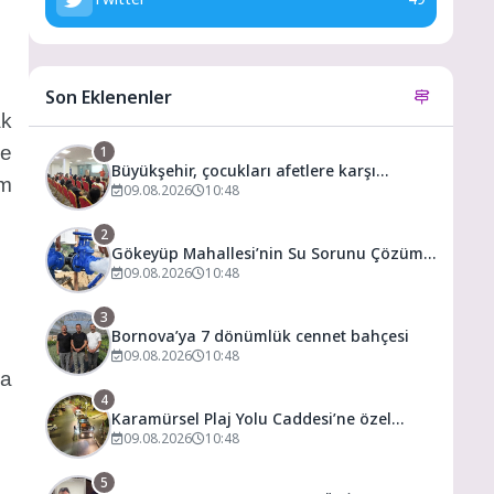
Son Eklenenler
ak
de
1
Büyükşehir, çocukları afetlere karşı
ım
bilinçlendiriyor
09.08.2026
10:48
2
Gökeyüp Mahallesi’nin Su Sorunu Çözüme
Kavuşturuldu
09.08.2026
10:48
3
Bornova’ya 7 dönümlük cennet bahçesi
09.08.2026
10:48
ya
4
Karamürsel Plaj Yolu Caddesi’ne özel
asfalt dokunuşu
09.08.2026
10:48
5