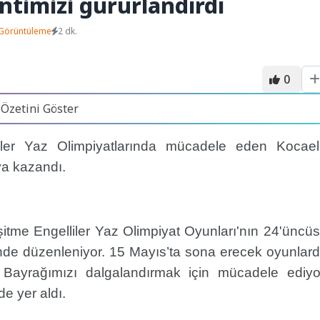
entimizi gururlandırdı
Görüntüleme
2 dk.
0
 Özetini Göster
iler Yaz Olimpiyatlarında mücadele eden Kocaeli
ya kazandı.
şitme Engelliler Yaz Olimpiyat Oyunları'nın 24'üncü
nde düzenleniyor.
15 Mayıs’ta sona erecek oyunlar
 Bayrağımızı dalgalandırmak için mücadele ediyo
de yer aldı.