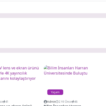
Yaşam
nce
41
Admin
2 Yıl Önce
46