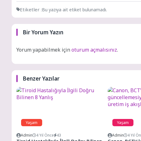
Etiketler :
Bu yazıya ait etiket bulunamadı.
Bir Yorum Yazın
Yorum yapabilmek için
oturum açmalısınız
.
Benzer Yazılar
Yaşam
Yaşam
Admin
4 Yıl Önce
43
Admin
4 Yıl Ö