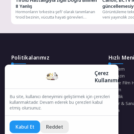
Tiroid Hastalığıyla İlgili Doğru Bilinen
Canon, BCTV l
8 Yanlış
güncellemesiyl
Hormonların ‘orkestra şefi’ olarak tanımlanan
iş akışlarını ko
Görüntüleme tekno
tiroid bezinin, vücutta hayati görevleri
yeni yayıncılık 
bulunuyor. Metabolik hızın ayarlanması,
122AF (UJ122x8.2B A
merkezi...
Politikalarımız
Hızlı Men
Gizlilik Politikası
Gündem
Çerez
Çerez Politikası
Magazin
Kullanımı
Telif Hakları Politikası
Dizi ve Film 
İçerik Yönetimi
Yaşam
Güzellik
Bu site, kullanıcı deneyimini geliştirmek için çerezleri
kullanmaktadır. Devam ederek bu çerezleri kabul
Kültür & San
etmiş olursunuz.
Moda
Kabul Et
Reddet