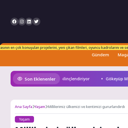
n takip edebilirsiniz. Her an taze ve güncel bilgilerle karşınızdayız!
sının en çok konuşulan projelerini, yeni çıkan filmleri, oyuncu kadrolarını ve set
Gündem
Maga
Son Eklenenler
ir, çocukları afetlere karşı bilinçlendiriyor
Gökeyüp Mahal
Ana Sayfa
Yaşam
Millilerimiz ülkemizi ve kentimizi gururlandırdı
Yaşam