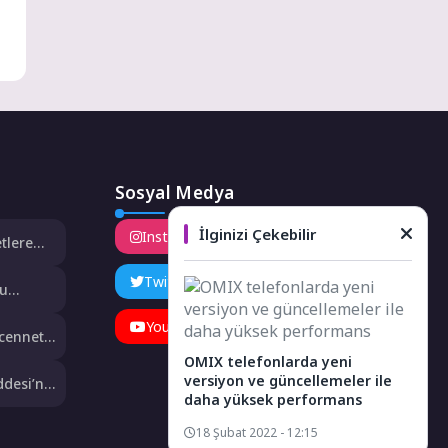
Sosyal Medya
İlginizi Çekebilir
Instagram
Facebook
tlere
Twitter
LinkedIn
Su
ruldu
YouTube
TikTok
cennet
OMIX telefonlarda yeni
versiyon ve güncellemeler ile
ddesi’ne
daha yüksek performans
18 Şubat 2022 - 12:15