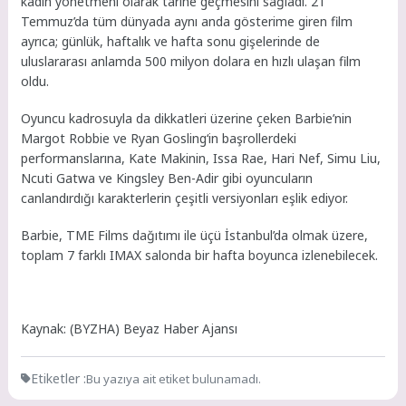
kadın yönetmeni olarak tarihe geçmesini sağladı. 21
Temmuz’da tüm dünyada aynı anda gösterime giren film
ayrıca; günlük, haftalık ve hafta sonu gişelerinde de
uluslararası anlamda 500 milyon dolara en hızlı ulaşan film
oldu.
Oyuncu kadrosuyla da dikkatleri üzerine çeken Barbie’nin
Margot Robbie ve Ryan Gosling‘in başrollerdeki
performanslarına, Kate Makinin, Issa Rae, Hari Nef, Simu Liu,
Ncuti Gatwa ve Kingsley Ben-Adir gibi oyuncuların
canlandırdığı karakterlerin çeşitli versiyonları eşlik ediyor.
Barbie, TME Films dağıtımı ile üçü İstanbul’da olmak üzere,
toplam 7 farklı IMAX salonda bir hafta boyunca izlenebilecek.
Kaynak: (BYZHA) Beyaz Haber Ajansı
Etiketler :
Bu yazıya ait etiket bulunamadı.