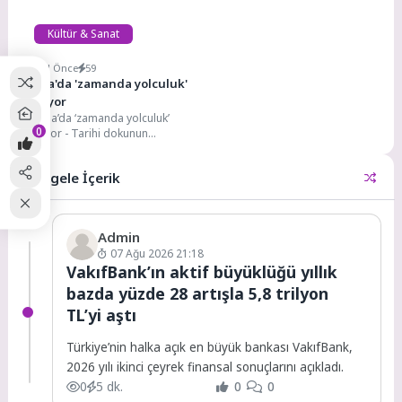
Kültür & Sanat
3 Yıl Önce
59
Bursa'da 'zamanda yolculuk'
başlıyor
- Bursa’da ‘zamanda yolculuk’
0
başlıyor - Tarihi dokunun
parçaları tek tek ortaya çıktı -
Dündar:...
Rastgele İçerik
Admin
07 Ağu 2026 21:18
VakıfBank’ın aktif büyüklüğü yıllık
bazda yüzde 28 artışla 5,8 trilyon
TL’yi aştı
Türkiye’nin halka açık en büyük bankası VakıfBank,
2026 yılı ikinci çeyrek finansal sonuçlarını açıkladı.
0
5 dk.
0
0