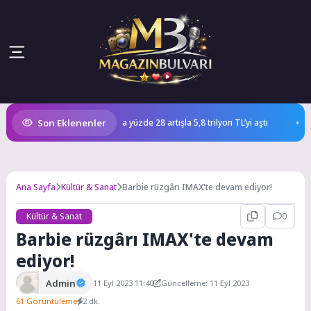
Son Eklenenler
n aktif büyüklüğü yıllık bazda yüzde 28 artışla 5,8 trilyon TL’yi aştı
Yay
Ana Sayfa
Kültür & Sanat
Barbie rüzgârı IMAX'te devam ediyor!
Kültür & Sanat
0
Barbie rüzgârı IMAX'te devam
ediyor!
Admin
11 Eyl 2023 11:40
Güncelleme: 11 Eyl 2023
61 Görüntüleme
2 dk.