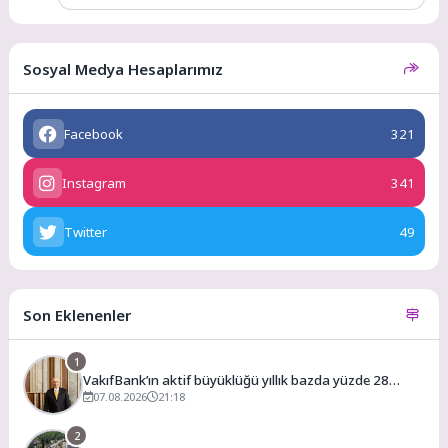
Sosyal Medya Hesaplarımız
Facebook
321
Instagram
341
Twitter
49
Son Eklenenler
1
VakıfBank’ın aktif büyüklüğü yıllık bazda yüzde 28
07.08.2026
artışla 5,8 trilyon TL’yi aştı
21:18
2