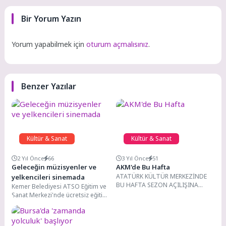
Bir Yorum Yazın
Yorum yapabilmek için
oturum açmalısınız
.
Benzer Yazılar
Kültür & Sanat
Kültür & Sanat
2 Yıl Önce
66
3 Yıl Önce
51
Geleceğin müzisyenler ve
AKM'de Bu Hafta
ATATÜRK KÜLTÜR MERKEZİNDE
yelkencileri sinemada
BU HAFTA SEZON AÇILIŞINA
Kemer Belediyesi ATSO Eğitim ve
ÖZEL İKİ KONSER (13-19 Eylül)
Sanat Merkezi'nde ücretsiz eğitim
SEZON AÇILIŞ KONSERİ//...
alan kursiyerler ve Kemer
Belediye Yat...