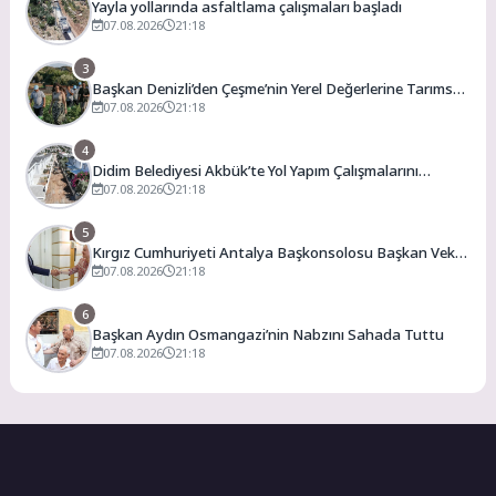
Yayla yollarında asfaltlama çalışmaları başladı
07.08.2026
21:18
3
Başkan Denizli’den Çeşme’nin Yerel Değerlerine Tarımsal
Destek
07.08.2026
21:18
4
Didim Belediyesi Akbük’te Yol Yapım Çalışmalarını
Genişletiyor
07.08.2026
21:18
5
Kırgız Cumhuriyeti Antalya Başkonsolosu Başkan Vekili
Özdemir’i ziyaret etti
07.08.2026
21:18
6
Başkan Aydın Osmangazi’nin Nabzını Sahada Tuttu
07.08.2026
21:18