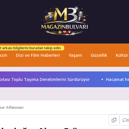
 arkası bilgilerini buradan takip edin.
zin
Dizi ve Film Haberleri
Yaşam
Güzellik
Kültür
sı Toplu Taşıma Denetimlerini Sürdürüyor
Hacamat herkes
zer 'Affetmem'
0