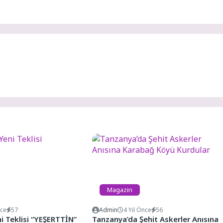
Magazin
nce
57
Admin
4 Yıl Önce
56
ni Teklisi “YEŞERTTİN”
Tanzanya’da Şehit Askerler Anısına