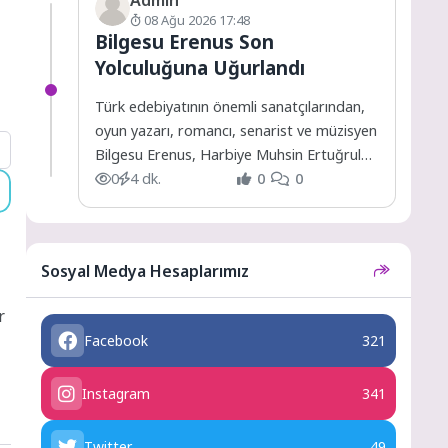
08 Ağu 2026 17:48
Bilgesu Erenus Son
Yolculuğuna Uğurlandı
Türk edebiyatının önemli sanatçılarından,
oyun yazarı, romancı, senarist ve müzisyen
Bilgesu Erenus, Harbiye Muhsin Ertuğrul
Sahnesi’nde düzenlenen bir törenle son...
0
4 dk.
0
0
Sosyal Medya Hesaplarımız
r
Facebook
321
Instagram
341
Twitter
49