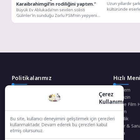
Karaibrahimgil’in rodiliğini yaptım.”
Uzun yıllardır şar
kültüründe eserle
Büyük Ev Ablukada’nın sevilen solisti
teklisi ‘‘YEŞERTTİN
Gülinler’in sunduğu Zorlu PSM’nin yepyeni
dijital serisi “Bir Masada Oturduk”,...
Politikalarımız
Hızlı Men
Gizlilik Politikası
Gündem
Çerez
Çerez Politikası
Magazin
Kullanımı
Telif Hakları Politikası
Dizi ve Film 
İçerik Yönetimi
Yaşam
Güzellik
Bu site, kullanıcı deneyimini geliştirmek için çerezleri
kullanmaktadır. Devam ederek bu çerezleri kabul
Kültür & San
etmiş olursunuz.
Moda