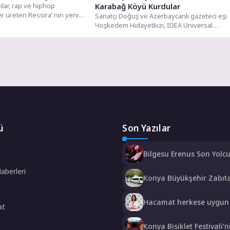
kılar, rap ve hiphop
Karabağ Köyü Kurdular
r üreten Ressira’ nın yeni
Sanatçı Doğuş ve Azerbaycanlı gazeteci eşi
’’, PDND Müzik etiketiyle...
Hoşkedem Hidayetkızı, IDEA Universal
Derneği'nin yardımlarıyla Tanzanya'da bir
köye nefes...
ü
Son Yazılar
Bilgesu Erenus Son Yolc
Uğurlandı
Haberleri
Konya Büyükşehir Zabıta
Taşıma Denetimlerini S
Hacamat herkese uygun 
at
tedavi değil!
Konya Bisiklet Festivali’ni