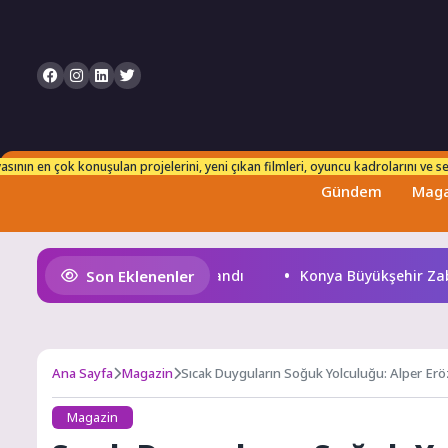
n takip edebilirsiniz. Her an taze ve güncel bilgilerle karşınızdayız!
sının en çok konuşulan projelerini, yeni çıkan filmleri, oyuncu kadrolarını ve set
Gündem
Maga
Son Eklenenler
renus Son Yolculuğuna Uğurlandı
Konya Büyükşehir Zabıta
Ana Sayfa
Magazin
Sıcak Duyguların Soğuk Yolculuğu: Alper Erö
Magazin