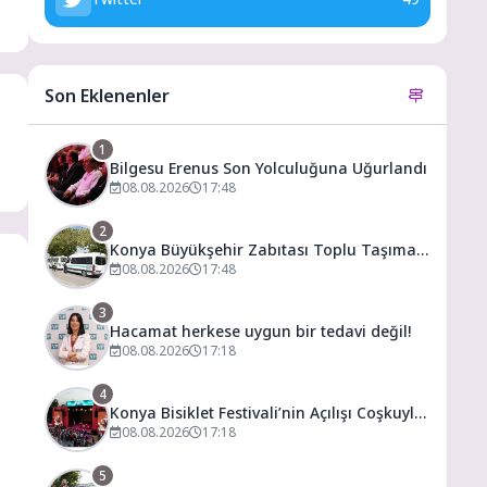
Son Eklenenler
1
Bilgesu Erenus Son Yolculuğuna Uğurlandı
08.08.2026
17:48
2
Konya Büyükşehir Zabıtası Toplu Taşıma
Denetimlerini Sürdürüyor
08.08.2026
17:48
3
Hacamat herkese uygun bir tedavi değil!
08.08.2026
17:18
4
Konya Bisiklet Festivali’nin Açılışı Coşkuyla
Gerçekleşti
08.08.2026
17:18
5