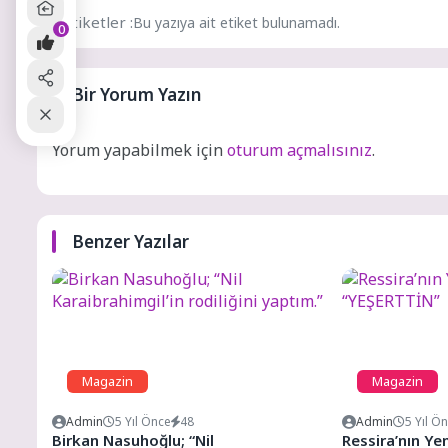
Etiketler :
Bu yazıya ait etiket bulunamadı.
0
Bir Yorum Yazın
Yorum yapabilmek için
oturum açmalısınız
.
Benzer Yazılar
Magazin
Magazin
Admin
5 Yıl Önce
48
Admin
5 Yıl Ö
Birkan Nasuhoğlu; “Nil
Ressira’nın Ye