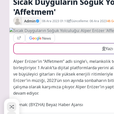
Sıcak Duyguların Soğuk Yo
'Affetmem'
Admin
06 Ara 2023 01:10
Güncelleme: 06 Ara 2023
48 G
Yazı
Alper Erözer’in “Affetmem” adlı single’ı, melankolik 
birleştiriyor. 1 Aralık’ta dijital platformlarda yerini 
ve büyüleyici gitarları ile yüksek enerjili ritimleriyl
Erözer’in müziği, 2023’ün son ayında sonbaharın biti
çalışma olarak karşımıza çıkıyor. Alper Erözer’in yap
devam ediyor.
Kaynak: (BYZHA) Beyaz Haber Ajansı