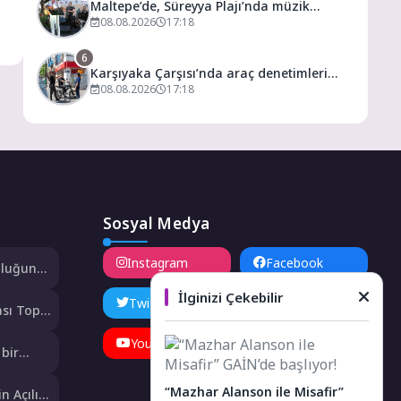
Maltepe’de, Süreyya Plajı’nda müzik
ziyafeti
08.08.2026
17:18
6
Karşıyaka Çarşısı’nda araç denetimleri
sürüyor
08.08.2026
17:18
Sosyal Medya
Instagram
Facebook
uluğuna
İlginizi Çekebilir
Twitter
LinkedIn
sı Toplu
ürdürüyor
YouTube
TikTok
bir
“Mazhar Alanson ile Misafir”
n Açılışı