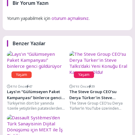
Bir Yorum Yazın
Yorum yapabilmek için
oturum açmalısınız
.
Benzer Yazılar
Yaşam
Yaşam
4 Yıl Önce
47
4 Yıl Önce
39
Lays’ın “Gülümseyen Paket
The Steve Group CEO’su
Kampanyası” binlerce genci
Derya Türker’in Steve
Türkiye’nin dört bir yanında
The Steve Group CEO’su Derya
güldürüyor
Talks’daki Yeni Konuğu Eral
özenle yetiştirilen patateslerden
Türker’in YouTube üzerinden
Karayazıcı Oldu!
üretilen Lay’s, İhtiyaç Haritasıyla
yaptığı Steve TV sohbetlerinde
beraber gerçekleştirdiği
yeni konuğu Eral...
“Gülümseyen Paket...