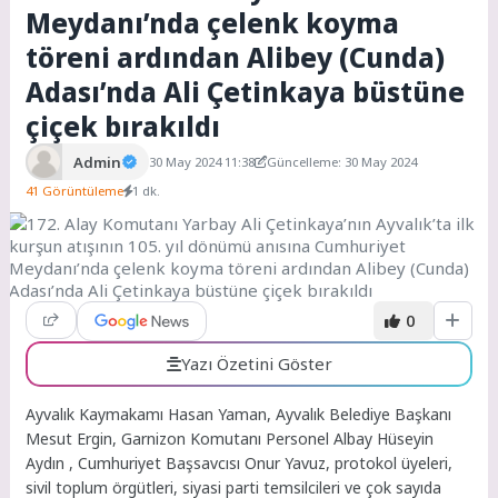
Meydanı’nda çelenk koyma
töreni ardından Alibey (Cunda)
Adası’nda Ali Çetinkaya büstüne
çiçek bırakıldı
Admin
30 May 2024 11:38
Güncelleme: 30 May 2024
41 Görüntüleme
1 dk.
0
Yazı Özetini Göster
Ayvalık Kaymakamı Hasan Yaman, Ayvalık Belediye Başkanı
Mesut Ergin, Garnizon Komutanı Personel Albay Hüseyin
Aydın , Cumhuriyet Başsavcısı Onur Yavuz, protokol üyeleri,
sivil toplum örgütleri, siyasi parti temsilcileri ve çok sayıda