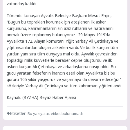
vatandaş katıldı.
Törende konuşan Ayvalık Belediye Başkanı Mesut Ergin,
‘’Bugün bu toprakları korumak için ateşlenen ilk asker
kurşununu, kahramanlarımızın aziz ruhlarını ve hatıralarını
anmak üzere toplanmış bulunuyoruz.. 29 Mayıs 1919’da
Ayvalık’ta 172. Alayın komutanı Yiğit Yarbay Ali Çetinkaya ve
yiğit insanlardan oluşan askerleri vardı. Ve bu ilk kurşun tüm
yurdun yanı sıra tüm dünyaya mal oldu. Ayvalık çevresinden
topladığı milis kuvvetlerle beraber cephe oluşturdu ve ilk
askeri kurşun Ali Çetinkaya ve arkadaşlarına nasip oldu. Bu
gücü yaratan felsefenin inancın eseri olan Ayvalık’ta biz bu
gururu 105 yıldır yaşıyoruz ve yaşamaya da devam edeceğiz ’’
sözleriyle Yarbay Ali Çetinkaya ve tüm kahraman yiğitleri andı.
Kaynak: (BYZHA) Beyaz Haber Ajansı
Etiketler :
Bu yazıya ait etiket bulunamadı.