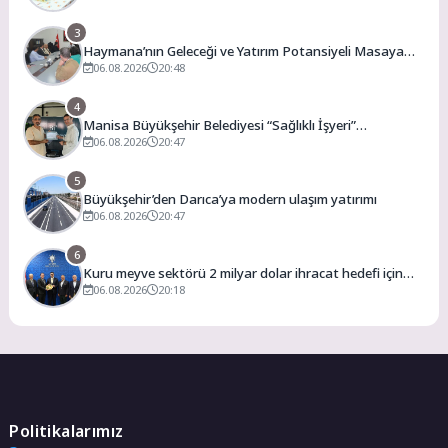
3
Haymana’nın Geleceği ve Yatırım Potansiyeli Masaya
Yatırıldı
06.08.2026
20:48
4
Manisa Büyükşehir Belediyesi “Sağlıklı İşyeri”
Sertifikasını Aldı
06.08.2026
20:47
5
Büyükşehir’den Darıca’ya modern ulaşım yatırımı
06.08.2026
20:47
6
Kuru meyve sektörü 2 milyar dolar ihracat hedefi için
Ankara’dan destek istedi
06.08.2026
20:18
Politikalarımız