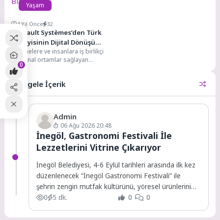
Yaşam
4 Yıl Önce
32
Dassault Systèmes’den Türk
Sanayisinin Dijital Dönüşümü
İşletmelere ve insanlara iş birlikçi
için MEXT ile İş Birliği
3D sanal ortamlar sağlayan
0
Dassault Systèmes, dünyanın en
büyük ve...
Rastgele İçerik
Admin
06 Ağu 2026 20:48
İnegöl, Gastronomi Festivali İle
Lezzetlerini Vitrine Çıkarıyor
İnegöl Belediyesi, 4-6 Eylül tarihleri arasında ilk kez
düzenlenecek “İnegöl Gastronomi Festivali” ile
şehrin zengin mutfak kültürünü, yöresel ürünlerini
ve...
0
5 dk.
0
0