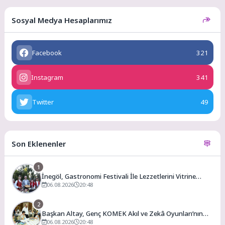
Sosyal Medya Hesaplarımız
Facebook
321
Instagram
341
Twitter
49
Son Eklenenler
1
İnegöl, Gastronomi Festivali İle Lezzetlerini Vitrine
Çıkarıyor
06.08.2026
20:48
2
Başkan Altay, Genç KOMEK Akıl ve Zekâ Oyunları’nın
Final Turunda Öğrencilerin Heyecanını Paylaştı
06.08.2026
20:48