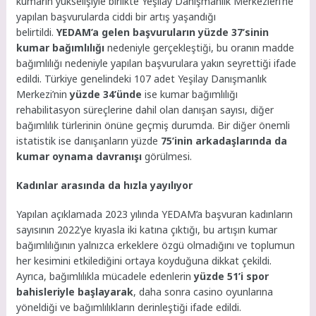
kumarın yükselişiyle birlikte Yeşilay Danışmanlık Merkezleri’ne
yapılan başvurularda ciddi bir artış yaşandığı
belirtildi.
YEDAM’a gelen başvuruların yüzde 37’sinin
kumar bağımlılığı
nedeniyle gerçekleştiği, bu oranın madde
bağımlılığı nedeniyle yapılan başvurulara yakın seyrettiği ifade
edildi. Türkiye genelindeki 107 adet Yeşilay Danışmanlık
Merkezi’nin
yüzde 34’ünde
ise kumar bağımlılığı
rehabilitasyon süreçlerine dahil olan danışan sayısı, diğer
bağımlılık türlerinin önüne geçmiş durumda. Bir diğer önemli
istatistik ise danışanların yüzde
75’inin arkadaşlarında da
kumar oynama davranışı
görülmesi.
Kadınlar arasında da hızla yayılıyor
Yapılan açıklamada 2023 yılında YEDAM’a başvuran kadınların
sayısının 2022’ye kıyasla iki katına çıktığı, bu artışın kumar
bağımlılığının yalnızca erkeklere özgü olmadığını ve toplumun
her kesimini etkilediğini ortaya koyduğuna dikkat çekildi.
Ayrıca, bağımlılıkla mücadele edenlerin
yüzde 51’i spor
bahisleriyle başlayarak
, daha sonra casino oyunlarına
yöneldiği ve bağımlılıkların derinleştiği ifade edildi.