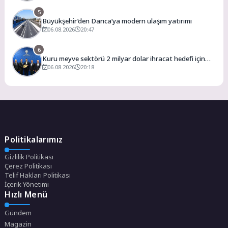
5
Büyükşehir’den Darıca’ya modern ulaşım yatırımı
06.08.2026
20:47
6
Kuru meyve sektörü 2 milyar dolar ihracat hedefi için
Ankara’dan destek istedi
06.08.2026
20:18
Politikalarımız
Gizlilik Politikası
Çerez Politikası
Telif Hakları Politikası
İçerik Yönetimi
Hızlı Menü
Gündem
Magazin