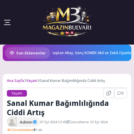
Son Eklenenler
i Vitrine Çıkarıyor
Başkan Altay, Genç KOMEK Akıl ve Zekâ Oyunları’nın 
Ana Sayfa
Yaşam
Sanal Kumar Bağımlılığında Ciddi Artış
Yaşam
0
Sanal Kumar Bağımlılığında
Ciddi Artış
Admin
07 Eyl 2024 12:47
Güncelleme: 07 Eyl 2024
44 Görüntüleme
5 dk.