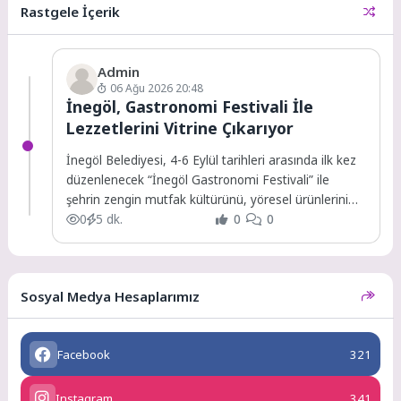
Rastgele İçerik
Admin
06 Ağu 2026 20:48
İnegöl, Gastronomi Festivali İle
Lezzetlerini Vitrine Çıkarıyor
İnegöl Belediyesi, 4-6 Eylül tarihleri arasında ilk kez
düzenlenecek “İnegöl Gastronomi Festivali” ile
şehrin zengin mutfak kültürünü, yöresel ürünlerini
ve...
0
5 dk.
0
0
Sosyal Medya Hesaplarımız
Facebook
321
Instagram
341