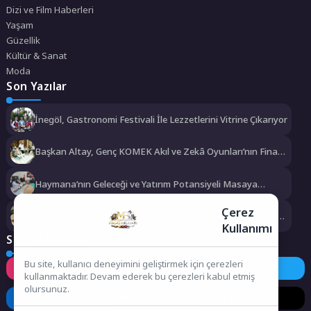
Dizi ve Film Haberleri
Yaşam
Güzellik
Kültür & Sanat
Moda
Son Yazılar
İnegöl, Gastronomi Festivali İle Lezzetlerini Vitrine Çıkarıyor
Başkan Altay, Genç KOMEK Akıl ve Zekâ Oyunları’nın Final
Turunda Öğrencilerin Heyecanını Paylaştı
Haymana’nın Geleceği ve Yatırım Potansiyeli Masaya
Yatırıldı
Çerez
Manisa Büyükşehir Belediyesi “Sağlıklı İşyeri” Sertifikasını
Kullanımı
Aldı
Sosyal Medya
Bu site, kullanıcı deneyimini geliştirmek için çerezleri
Instagram
Facebook
Twitter
kullanmaktadır. Devam ederek bu çerezleri kabul etmiş
olursunuz.
LinkedIn
YouTube
TikTok