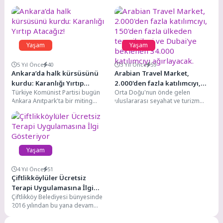
Yaşam
Yaşam
5 Yıl Önce
40
3 Yıl Önce
59
Ankara’da halk kürsüsünü
Arabian Travel Market,
kurdu: Karanlığı Yırtıp
2.000'den fazla katılımcıyı,
Türkiye Komünist Partisi bugün
Orta Doğu'nun önde gelen
Atacağız!
150'den fazla ülkeden
Ankara Anıtpark'ta bir miting
uluslararası seyahat ve turizm
temsilcileri ve Dubai'ye
düzenledi. Mitingde TKP Genel
etkinliği ATM 2023’de, seyahat
beklenen 34.000 katılımcıyı
Sekreteri Kemal Okuyan,...
sektörü ‘Net Sıfıra...
ağırlayacak.
Yaşam
4 Yıl Önce
51
Çiftlikköylüler Ücretsiz
Terapi Uygulamasına İlgi
Çiftlikköy Belediyesi bünyesinde
Gösteriyor
2016 yılından bu yana devam
eden ücretsiz psikolojik
danışmanlık hizmeti ilgi görüyor....