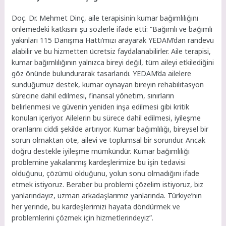
Doç. Dr. Mehmet Dinç, aile terapisinin kumar bağımlılığını
önlemedeki katkısını şu sözlerle ifade etti: “Bağımlı ve bağımlı
yakınları 115 Danışma Hattı’mızı arayarak YEDAM’dan randevu
alabilir ve bu hizmetten ücretsiz faydalanabilirler. Aile terapisi,
kumar bağımlılığının yalnızca bireyi değil, tüm aileyi etkilediğini
göz önünde bulundurarak tasarlandı. YEDAM’da ailelere
sunduğumuz destek, kumar oynayan bireyin rehabilitasyon
sürecine dahil edilmesi, finansal yönetim, sınırların
belirlenmesi ve güvenin yeniden inşa edilmesi gibi kritik
konuları içeriyor. Ailelerin bu sürece dahil edilmesi, iyileşme
oranlarını ciddi şekilde artırıyor. Kumar bağımlılığı, bireysel bir
sorun olmaktan öte, ailevi ve toplumsal bir sorundur. Ancak
doğru destekle iyileşme mümkündür. Kumar bağımlılığı
problemine yakalanmış kardeşlerimize bu işin tedavisi
olduğunu, çözümü olduğunu, yolun sonu olmadığını ifade
etmek istiyoruz. Beraber bu problemi çözelim istiyoruz, biz
yanlarındayız, uzman arkadaşlarımız yanlarında. Türkiye’nin
her yerinde, bu kardeşlerimizi hayata döndürmek ve
problemlerini çözmek için hizmetlerindeyiz”.