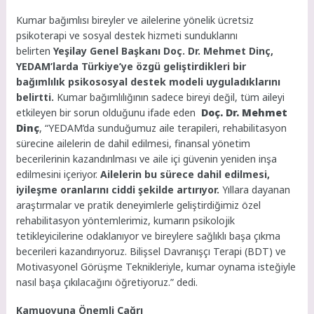
Kumar bağımlısı bireyler ve ailelerine yönelik ücretsiz
psikoterapi ve sosyal destek hizmeti sunduklarını
belirten
Yeşilay Genel Başkanı Doç. Dr. Mehmet Dinç,
YEDAM’larda Türkiye’ye özgü geliştirdikleri bir
bağımlılık psikososyal destek modeli uyguladıklarını
belirtti.
Kumar bağımlılığının sadece bireyi değil, tüm aileyi
etkileyen bir sorun olduğunu ifade eden
Doç. Dr. Mehmet
Dinç
, “YEDAM’da sunduğumuz aile terapileri, rehabilitasyon
sürecine ailelerin de dahil edilmesi, finansal yönetim
becerilerinin kazandırılması ve aile içi güvenin yeniden inşa
edilmesini içeriyor.
Ailelerin bu sürece dahil edilmesi,
iyileşme oranlarını ciddi şekilde artırıyor.
Yıllara dayanan
araştırmalar ve pratik deneyimlerle geliştirdiğimiz özel
rehabilitasyon yöntemlerimiz, kumarın psikolojik
tetikleyicilerine odaklanıyor ve bireylere sağlıklı başa çıkma
becerileri kazandırıyoruz. Bilişsel Davranışçı Terapi (BDT) ve
Motivasyonel Görüşme Teknikleriyle, kumar oynama isteğiyle
nasıl başa çıkılacağını öğretiyoruz.” dedi.
Kamuoyuna Önemli Çağrı