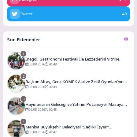
Twitter
49
Son Eklenenler
1
İnegöl, Gastronomi Festivali İle Lezzetlerini Vitrine
Çıkarıyor
06.08.2026
20:48
2
Başkan Altay, Genç KOMEK Akıl ve Zekâ Oyunları’nın
Final Turunda Öğrencilerin Heyecanını Paylaştı
06.08.2026
20:48
3
Haymana’nın Geleceği ve Yatırım Potansiyeli Masaya
Yatırıldı
06.08.2026
20:48
4
Manisa Büyükşehir Belediyesi “Sağlıklı İşyeri”
Sertifikasını Aldı
06.08.2026
20:47