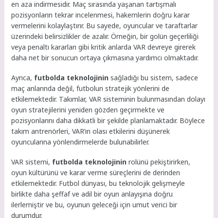
en aza indirmesidir. Maç sırasında yaşanan tartışmalı
pozisyonların tekrar incelenmesi, hakemlerin doğru karar
vermelerini kolaylaştırır. Bu sayede, oyuncular ve taraftarlar
üzerindeki belirsizlikler de azalır. Örneğin, bir golün geçerliliği
veya penaltı kararları gibi kritik anlarda VAR devreye girerek
daha net bir sonucun ortaya çıkmasına yardımcı olmaktadır.
Ayrıca,
futbolda teknolojinin
sağladığı bu sistem, sadece
maç anlarında değil, futbolun stratejik yönlerini de
etkilemektedir. Takımlar, VAR sisteminin bulunmasından dolayı
oyun stratejilerini yeniden gözden geçirmekte ve
pozisyonlarını daha dikkatli bir şekilde planlamaktadır. Böylece
takım antrenörleri, VAR’ın olası etkilerini düşünerek
oyuncularına yönlendirmelerde bulunabilirler.
VAR sistemi,
futbolda teknolojinin
rolünü pekiştirirken,
oyun kültürünü ve karar verme süreçlerini de derinden
etkilemektedir. Futbol dünyası, bu teknolojik gelişmeyle
birlikte daha şeffaf ve adil bir oyun anlayışına doğru
ilerlemiştir ve bu, oyunun geleceği için umut verici bir
durumdur.