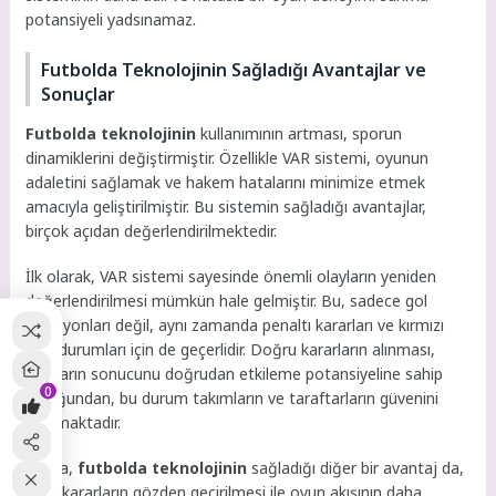
potansiyeli yadsınamaz.
Futbolda Teknolojinin Sağladığı Avantajlar ve
Sonuçlar
Futbolda teknolojinin
kullanımının artması, sporun
dinamiklerini değiştirmiştir. Özellikle VAR sistemi, oyunun
adaletini sağlamak ve hakem hatalarını minimize etmek
amacıyla geliştirilmiştir. Bu sistemin sağladığı avantajlar,
birçok açıdan değerlendirilmektedir.
İlk olarak, VAR sistemi sayesinde önemli olayların yeniden
değerlendirilmesi mümkün hale gelmiştir. Bu, sadece gol
pozisyonları değil, aynı zamanda penaltı kararları ve kırmızı
kart durumları için de geçerlidir. Doğru kararların alınması,
maçların sonucunu doğrudan etkileme potansiyeline sahip
0
olduğundan, bu durum takımların ve taraftarların güvenini
artırmaktadır.
Ayrıca,
futbolda teknolojinin
sağladığı diğer bir avantaj da,
anlık kararların gözden geçirilmesi ile oyun akışının daha