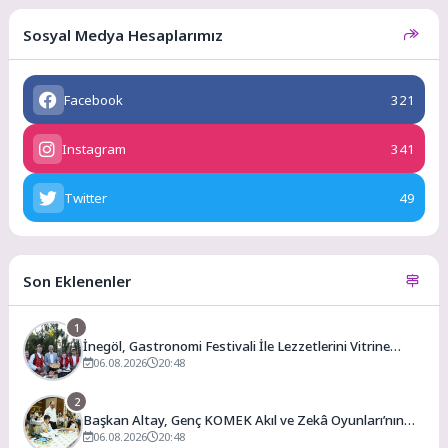
Sosyal Medya Hesaplarımız
Facebook
321
Instagram
341
Twitter
49
Son Eklenenler
1
İnegöl, Gastronomi Festivali İle Lezzetlerini Vitrine
Çıkarıyor
06.08.2026
20:48
2
Başkan Altay, Genç KOMEK Akıl ve Zekâ Oyunları’nın
Final Turunda Öğrencilerin Heyecanını Paylaştı
06.08.2026
20:48