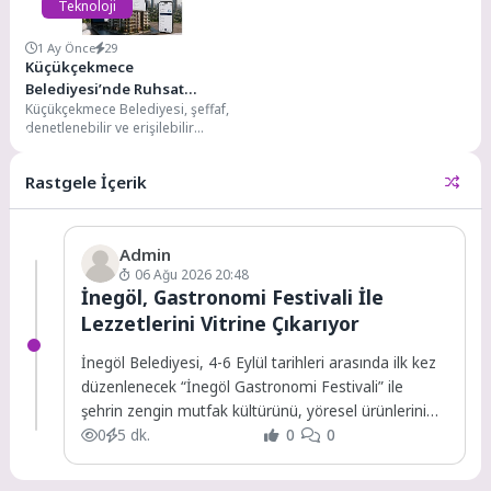
Teknoloji
1 Ay Önce
29
Küçükçekmece
Belediyesi’nde Ruhsat
Küçükçekmece Belediyesi, şeffaf,
İşlemleri Artık Dijital Ortamda
denetlenebilir ve erişilebilir
belediyecilik anlayışı
doğrultusunda hayata geçirdiği E-
Rastgele İçerik
Ruhsat uygulamasını
vatandaşların hizmetine...
Admin
06 Ağu 2026 20:48
İnegöl, Gastronomi Festivali İle
Lezzetlerini Vitrine Çıkarıyor
İnegöl Belediyesi, 4-6 Eylül tarihleri arasında ilk kez
düzenlenecek “İnegöl Gastronomi Festivali” ile
şehrin zengin mutfak kültürünü, yöresel ürünlerini
ve...
0
5 dk.
0
0