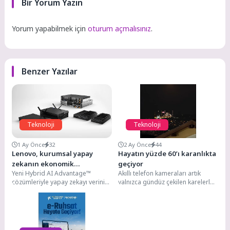
Bir Yorum Yazın
Yorum yapabilmek için
oturum açmalısınız
.
Benzer Yazılar
Teknoloji
Teknoloji
1 Ay Önce
32
2 Ay Önce
44
Lenovo, kurumsal yapay
Hayatın yüzde 60’ı karanlıkta
zekanın ekonomik
geçiyor
Yeni Hybrid AI Advantage™
Akıllı telefon kameraları artık
dengelerini yeniden
çözümleriyle yapay zekayı verinin
yalnızca gündüz çekilen karelerle
tanımlıyor
üretildiği noktaya taşıyan Lenovo,
değerlendirilmiyor. Akşam
kurumların yapay zeka...
buluşmaları, konserler,
restoranlar, şehir manzaraları...