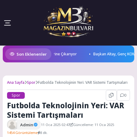
Son Eklenenler
tivali İle Lezzetlerini Vitrine Çıkarıyor
Başkan Altay, Genç KOMEK Akıl 
Ana Sayfa
Spor
Futbolda Teknolojinin Yeri: VAR Sistemi Tartışmaları
Spor
0
Futbolda Teknolojinin Yeri: VAR
Sistemi Tartışmaları
Admin
11 Oca 2025 02:47
Güncelleme: 11 Oca 2025
1454 Görüntüleme
8 dk.