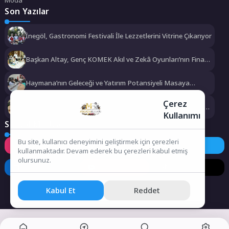
Son Yazılar
İnegöl, Gastronomi Festivali İle Lezzetlerini Vitrine Çıkarıyor
Başkan Altay, Genç KOMEK Akıl ve Zekâ Oyunları’nın Final
Turunda Öğrencilerin Heyecanını Paylaştı
Haymana’nın Geleceği ve Yatırım Potansiyeli Masaya
Yatırıldı
Çerez
Manisa Büyükşehir Belediyesi “Sağlıklı İşyeri” Sertifikasını
Kullanımı
Aldı
Sosyal Medya
Bu site, kullanıcı deneyimini geliştirmek için çerezleri
Instagram
Facebook
Twitter
kullanmaktadır. Devam ederek bu çerezleri kabul etmiş
olursunuz.
LinkedIn
YouTube
TikTok
Kabul Et
Reddet