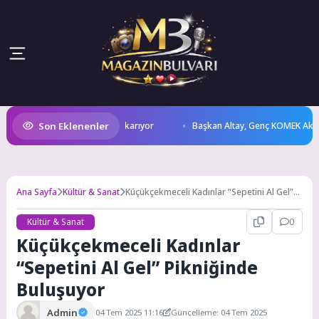
Son Eklenenler
li İle Lezzetlerini Vitrine Çıkarıyor
Başkan Altay, Genç KOMEK Akıl ve Z
Ana Sayfa
Kültür & Sanat
Küçükçekmeceli Kadınlar “Sepetini Al Gel”
Pikniğinde Buluşuyor
Kültür & Sanat
0
Küçükçekmeceli Kadınlar
“Sepetini Al Gel” Pikniğinde
Buluşuyor
Admin
04 Tem 2025 11:16
Güncelleme: 04 Tem 2025