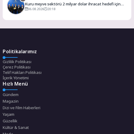
Kuru meyve sektörü 2 milyar dolar ihracat hedefi için
Ankara’dan destek istedi
06.08.2026
20:18
Politikalarımız
Gizlilik Politikası
Çerez Politikası
Telif Hakları Politikası
İçerik Yönetimi
Hızlı Menü
Gündem
Magazin
Dizi ve Film Haberleri
Yaşam
Güzellik
Kültür & Sanat
Moda