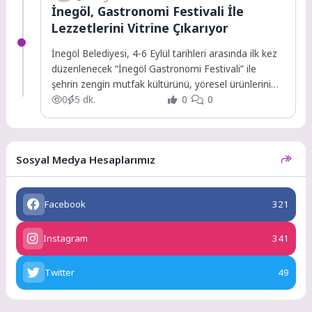
İnegöl, Gastronomi Festivali İle
Lezzetlerini Vitrine Çıkarıyor
İnegöl Belediyesi, 4-6 Eylül tarihleri arasında ilk kez
düzenlenecek “İnegöl Gastronomi Festivali” ile
şehrin zengin mutfak kültürünü, yöresel ürünlerini
ve...
0
5 dk.
0
0
Sosyal Medya Hesaplarımız
Facebook
321
Instagram
341
Twitter
49