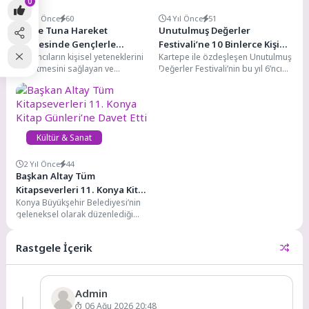
0
2 Yıl Önce
60
4 Yıl Önce
51
Tuğçe Tuna Hareket
Unutulmuş Değerler
Atölyesinde Gençlerle
Festivali’ne 10 Binlerce Kişi
Katılımcıların kişisel yeteneklerini
Kartepe ile özdeşleşen Unutulmuş
Buluştu
Katıldı
keşfetmesini sağlayan ve
Değerler Festivali’nin bu yıl 6’ncısı
becerilerini geliştiren etkinlikler
düzenlendi. 5 gün boyunca
yoğun ilgi görüyor.38. Genç
misafirlerini ağırlayan...
Günler’in bu...
Kültür & Sanat
2 Yıl Önce
44
Başkan Altay Tüm
Kitapseverleri 11. Konya Kitap
Konya Büyükşehir Belediyesi’nin
Günleri’ne Davet Etti
geleneksel olarak düzenlediği
Konya Kitap Günleri’nin 11’incisi,
19-27 Ekim tarihleri arasında
Rastgele İçerik
kitapseverlerle...
Admin
06 Ağu 2026 20:48