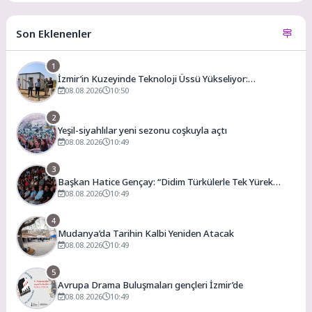
Son Eklenenler
1
İzmir’in Kuzeyinde Teknoloji Üssü Yükseliyor:
Technocity İzmir’de İnşaat Süreci Başladı
08.08.2026
10:50
2
Yeşil-siyahlılar yeni sezonu coşkuyla açtı
08.08.2026
10:49
3
Başkan Hatice Gençay: “Didim Türkülerle Tek Yürek
Oldu”
08.08.2026
10:49
4
Mudanya’da Tarihin Kalbi Yeniden Atacak
08.08.2026
10:49
5
Avrupa Drama Buluşmaları gençleri İzmir’de
08.08.2026
10:49