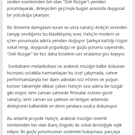
sevilen eserlerinden biri olan “Deli Rüzgar”ı yeniden
yorumlayarak, dinleyicileri geçmişle bugün arasında duygusal
bir yolculuğa çıkarıyor.
Bir döneme damgasını vuran ve usta sanatçı Ardıç’ın sesinden
tanıyıp sevdiğimiz bu klasikleşmiş eser, Hatiç’in modern ve
içten yorumuyla adeta yeniden doğuyor. Şarkıya kattığı özgün
vokal rengi, duygusal yoğunluğu ve güçlü yorumu sayesinde,
“Deli Rüzgar” bir kez daha listelerin üst sıralarına göz kırpıyor.
Sonbaharın melankolisini ve arabesk müziğin kalbe dokunan
hüznünü ustalıkla harmanlayan bu özel çalışmada, sahne
performanslarıyla her daim adından söz ettiren ve yoğun
konser takvimiyle dikkat çeken Hatiç’in sesi adeta bir rüzgâr
gibi esiyor; kimi zaman sahnede fırtınalar estiren güzel
sanatçı, kimi zaman ise şarkının en kırılgan anlarında
dinleyicinin kalbindeki en derin yaralara usulca dokunuyor.
Bu anlamlı projede Hatiç’e, arabesk müziğin önemli
isimlerinden biri olan Barış Engürlü de vokal desteğiyle eşlik
ediyor. İki güçlü yorumcunun seslerinin buluşması, parçaya