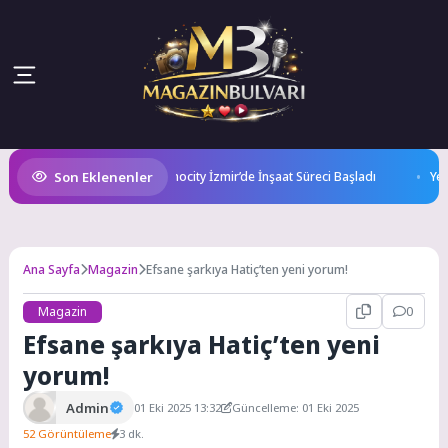
Son Eklenenler
loji Üssü Yükseliyor: Technocity İzmir’de İnşaat Süreci Başladı
Yeşil-
Ana Sayfa
Magazin
Efsane şarkıya Hatiç’ten yeni yorum!
Magazin
0
Efsane şarkıya Hatiç’ten yeni
yorum!
Admin
01 Eki 2025 13:32
Güncelleme: 01 Eki 2025
52 Görüntüleme
3 dk.