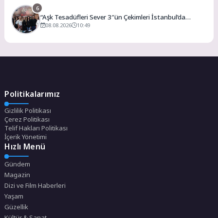
6
“Aşk Tesadüfleri Sever 3″ün Çekimleri İstanbul’da
Tamamlandı!
08.08.2026
10:49
Politikalarımız
Gizlilik Politikası
Çerez Politikası
Telif Hakları Politikası
İçerik Yönetimi
Hızlı Menü
Gündem
Magazin
Dizi ve Film Haberleri
Yaşam
Güzellik
Kültür & Sanat