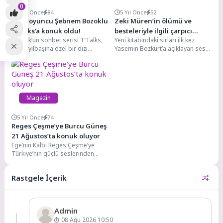
0
4 Yıl Önce
84
5 Yıl Önce
52
Ünlü oyuncu Şebnem Bozoklu
Zeki Müren’in ölümü ve
T'Talks'a konuk oldu!
besteleriyle ilgili çarpıcı
TikTok’un sohbet serisi T’Talks,
Yeni kitabındaki sırları ilk kez
açıklamalar!
bu ay yılbaşına özel bir dizi
Yasemin Bozkurt’a açıklayan ses
önemli konuğu ağırlıyor.
sanatçısı ve yazar Onur Akay,
Platformun 2023’ü...
Zeki...
Magazin
5 Yıl Önce
74
Reges Çeşme’ye Burcu Güneş
21 Ağustos’ta konuk oluyor
Ege’nin Kalbi Reges Çeşme’ye
Türkiye’nin güçlü seslerinden
Burcu Güneş, 21 Ağustos’ta konuk
oluyor Marriott...
Rastgele İçerik
Admin
08 Ağu 2026 10:50