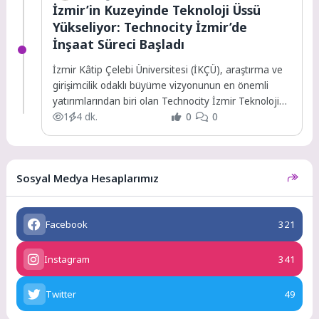
İzmir’in Kuzeyinde Teknoloji Üssü
Yükseliyor: Technocity İzmir’de
İnşaat Süreci Başladı
İzmir Kâtip Çelebi Üniversitesi (İKÇÜ), araştırma ve
girişimcilik odaklı büyüme vizyonunun en önemli
yatırımlarından biri olan Technocity İzmir Teknoloji
Geliştirme...
1
4 dk.
0
0
Sosyal Medya Hesaplarımız
Facebook
321
Instagram
341
Twitter
49