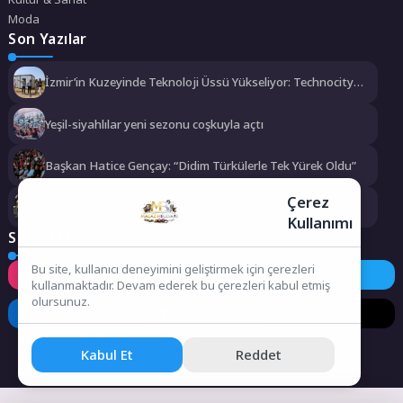
Moda
Son Yazılar
İzmir’in Kuzeyinde Teknoloji Üssü Yükseliyor: Technocity
İzmir’de İnşaat Süreci Başladı
Yeşil-siyahlılar yeni sezonu coşkuyla açtı
Başkan Hatice Gençay: “Didim Türkülerle Tek Yürek Oldu”
Çerez
Mudanya’da Tarihin Kalbi Yeniden Atacak
Kullanımı
Sosyal Medya
Bu site, kullanıcı deneyimini geliştirmek için çerezleri
Instagram
Facebook
Twitter
kullanmaktadır. Devam ederek bu çerezleri kabul etmiş
olursunuz.
LinkedIn
YouTube
TikTok
Kabul Et
Reddet