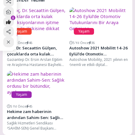
0
Yaşam
Yaşam
5 Yıl Önce
46
5 Yıl Önce
36
Doç. Dr. Secaattin Gülşen,
Autoshow 2021 Mobilitt 14-26
çocuklarda orta kulak
Eylül’de Otomotiv
Gaziantep Dr. Ersin Arslan Eğitim
Autoshow Mobility, 2021 yılının en
enfeksiyonlarının işitme
Tutukunlarını Bir Araya
ve Araştırma Hastanesi Başhekim
önemli ve etkili dijital
kaybı ile ilişkisine dikkat
Getiriyor
Yardımcısı ve KBB Uzmanı Doç.
organizasyonu olacağı
çekti
Dr....
konusunda iddialı. İlk dijital...
Yaşam
5 Yıl Önce
45
Hekime zam haberinin
ardından Sahim-Sen: Sağlık
Sağlık Hizmetleri Sendikası
ordusu bir bütündür,
(SAHİM-SEN) Genel Başkanı
ayrılamaz!
Özlem Akarken, Sağlık Bakanı