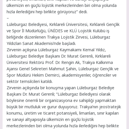
ülkemizin en güçlü lojistik merkezlerinden biri olma yolunda
hızla ilerlediğini hep birlikte görüyoruz” dedi.
–
Lüleburgaz Belediyesi, Kırklareli Üniversitesi, Kırklareli Gençlik
ve Spor İl Müdürlüğü, ÜNİDES ve KLÜ Lojistik Kulübü iş
birliğinde düzenlenen Trakya Lojistik Zirvesi, Lüleburgaz
Yıldızları Sanat Akademisi’nde başladı.
Zirvenin açılışına Lüleburgaz Kaymakamı Kemal Yıldız,
Lüleburgaz Belediye Başkanı Dr. Murat Gerenli, Kırklareli
Üniversitesi Rektörü Prof. Dr. Rengin Ak, Trakya Kalkınma
Ajansı Genel Sekreteri Mahmut Şahin, Lüleburgaz Gençlik ve
Spor Müdürü Hekim Demirci, akademisyenler, öğrenciler ve
sektör temsilcileri katıldı.
Zirvenin açılışında bir konuşma yapan Lüleburgaz Belediye
Başkanı Dr. Murat Gerenli; “Lüleburgaz Belediyesi olarak
böylesine önemli bir organizasyona ev sahipliği yapmaktan
büyük bir mutluluk ve gurur duyuyoruz. Trakya’nın jeostratejik
konumu, üretim ve ticaret potansiyeli, limanları, sınır kapıları
ve sanayi altyapısıyla ülkemizin en güçlü lojistik
merkezlerinden biri olma yolunda hızla ilerlediğini hep birlikte