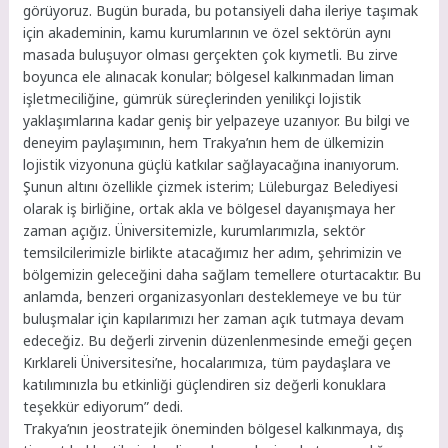
görüyoruz. Bugün burada, bu potansiyeli daha ileriye taşımak
için akademinin, kamu kurumlarının ve özel sektörün aynı
masada buluşuyor olması gerçekten çok kıymetli. Bu zirve
boyunca ele alınacak konular; bölgesel kalkınmadan liman
işletmeciliğine, gümrük süreçlerinden yenilikçi lojistik
yaklaşımlarına kadar geniş bir yelpazeye uzanıyor. Bu bilgi ve
deneyim paylaşımının, hem Trakya’nın hem de ülkemizin
lojistik vizyonuna güçlü katkılar sağlayacağına inanıyorum.
Şunun altını özellikle çizmek isterim; Lüleburgaz Belediyesi
olarak iş birliğine, ortak akla ve bölgesel dayanışmaya her
zaman açığız. Üniversitemizle, kurumlarımızla, sektör
temsilcilerimizle birlikte atacağımız her adım, şehrimizin ve
bölgemizin geleceğini daha sağlam temellere oturtacaktır. Bu
anlamda, benzeri organizasyonları desteklemeye ve bu tür
buluşmalar için kapılarımızı her zaman açık tutmaya devam
edeceğiz. Bu değerli zirvenin düzenlenmesinde emeği geçen
Kırklareli Üniversitesi’ne, hocalarımıza, tüm paydaşlara ve
katılımınızla bu etkinliği güçlendiren siz değerli konuklara
teşekkür ediyorum” dedi.
Trakya’nın jeostratejik öneminden bölgesel kalkınmaya, dış