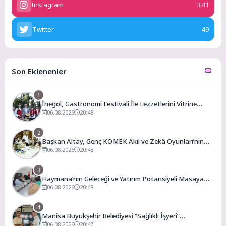
Instagram
341
Twitter
49
Son Eklenenler
1
İnegöl, Gastronomi Festivali İle Lezzetlerini Vitrine
Çıkarıyor
06.08.2026
20:48
2
Başkan Altay, Genç KOMEK Akıl ve Zekâ Oyunları’nın
Final Turunda Öğrencilerin Heyecanını Paylaştı
06.08.2026
20:48
3
Haymana’nın Geleceği ve Yatırım Potansiyeli Masaya
Yatırıldı
06.08.2026
20:48
4
Manisa Büyükşehir Belediyesi “Sağlıklı İşyeri”
Sertifikasını Aldı
06.08.2026
20:47