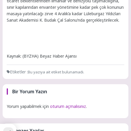
ticaret beklentilerinden limanlar ve denizyolu taşımacılığına,
sınır kapılarından envanter yönetimine kadar pek çok konunun
masaya yatırılacağı zirve 4 Aralık’a kadar Lüleburgaz Yıldızları
Sanat Akademisi K. Budak Çal Salonu’nda gerçekleştirilecek.
Kaynak: (BYZHA) Beyaz Haber Ajansı
Etiketler :
Bu yazıya ait etiket bulunamadı.
Bir Yorum Yazın
Yorum yapabilmek için
oturum açmalısınız
.
Benzer Yazılar