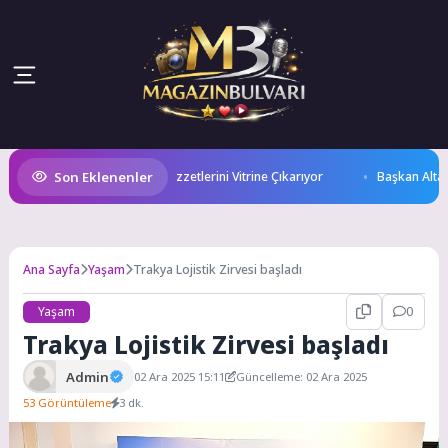
Son Eklenenler
 Gastronomi Festivali İle Lezzetlerini Vitrine Çıkarıyor
Başkan Altay, Ge
Ana Sayfa
Yaşam
Trakya Lojistik Zirvesi başladı
Yaşam
0
Trakya Lojistik Zirvesi başladı
Admin
02 Ara 2025 15:11
Güncelleme: 02 Ara 2025
53 Görüntüleme
3 dk.