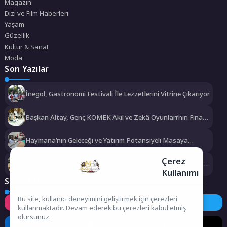
Magazin
Dizi ve Film Haberleri
Yaşam
Güzellik
Kültür & Sanat
Moda
Son Yazılar
İnegöl, Gastronomi Festivali İle Lezzetlerini Vitrine Çıkarıyor
Başkan Altay, Genç KOMEK Akıl ve Zekâ Oyunları’nın Final
Turunda Öğrencilerin Heyecanını Paylaştı
Haymana’nın Geleceği ve Yatırım Potansiyeli Masaya
Yatırıldı
Çerez
Manisa Büyükşehir Belediyesi “Sağlıklı İşyeri” Sertifikasını
Kullanımı
Aldı
Sosyal Medya
Bu site, kullanıcı deneyimini geliştirmek için çerezleri
Instagram
Facebook
Twitter
kullanmaktadır. Devam ederek bu çerezleri kabul etmiş
olursunuz.
LinkedIn
YouTube
TikTok