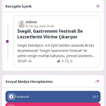
Fahrettin Koca'nın hekimlere
Rastgele İçerik
verdiği zam...
Admin
06 Ağu 2026 20:48
İnegöl, Gastronomi Festivali İle
Lezzetlerini Vitrine Çıkarıyor
İnegöl Belediyesi, 4-6 Eylül tarihleri arasında ilk kez
düzenlenecek “İnegöl Gastronomi Festivali” ile
şehrin zengin mutfak kültürünü, yöresel ürünlerini
ve...
0
5 dk.
0
0
Sosyal Medya Hesaplarımız
Facebook
321