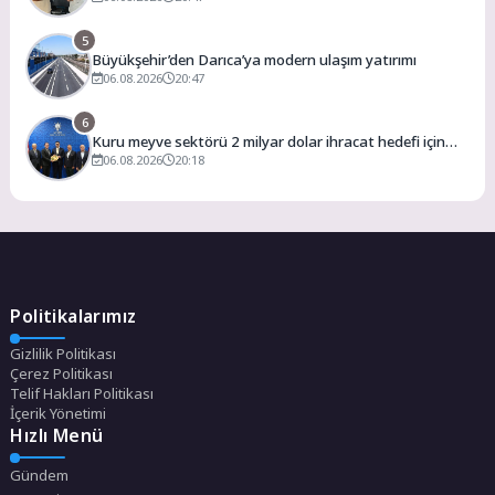
5
Büyükşehir’den Darıca’ya modern ulaşım yatırımı
06.08.2026
20:47
6
Kuru meyve sektörü 2 milyar dolar ihracat hedefi için
Ankara’dan destek istedi
06.08.2026
20:18
Politikalarımız
Gizlilik Politikası
Çerez Politikası
Telif Hakları Politikası
İçerik Yönetimi
Hızlı Menü
Gündem