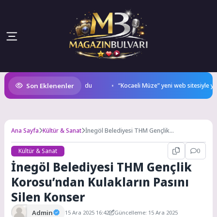
Son Eklenenler
n Şampiyonu TEAM GOAT Oldu
“Kocaeli Müze” yeni web sitesiyle yayı
Ana Sayfa
Kültür & Sanat
İnegöl Belediyesi THM Gençlik
Korosu’ndan Kulakların Pasını Silen Konser
Kültür & Sanat
0
İnegöl Belediyesi THM Gençlik
Korosu’ndan Kulakların Pasını
Silen Konser
Admin
15 Ara 2025 16:42
Güncelleme: 15 Ara 2025