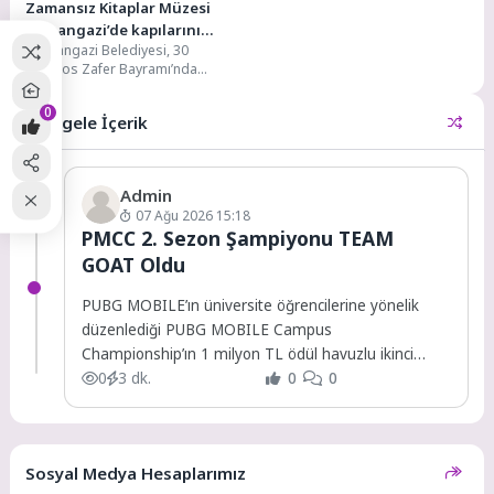
Zamansız Kitaplar Müzesi
Osmangazi’de kapılarını
Osmangazi Belediyesi, 30
açıyor
Ağustos Zafer Bayramı’nda
açacağı Zamansız Kitaplar
Müzesi’yle geçmişin izlerini
0
Rastgele İçerik
taşıyan 3 bin...
Admin
07 Ağu 2026 15:18
PMCC 2. Sezon Şampiyonu TEAM
GOAT Oldu
PUBG MOBILE’ın üniversite öğrencilerine yönelik
düzenlediği PUBG MOBILE Campus
Championship’ın 1 milyon TL ödül havuzlu ikinci
sezonu tamamlandı.
0
3 dk.
0
0
Sosyal Medya Hesaplarımız