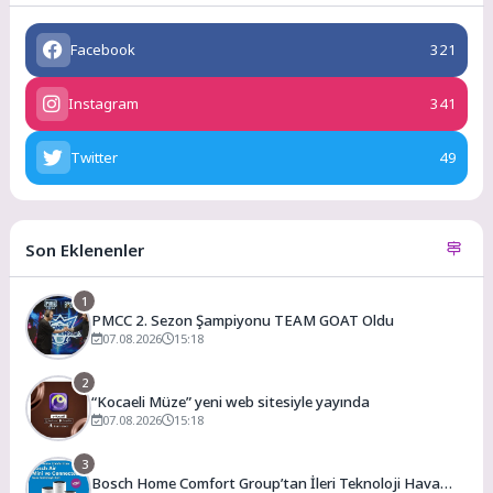
Facebook
321
Instagram
341
Twitter
49
Son Eklenenler
1
PMCC 2. Sezon Şampiyonu TEAM GOAT Oldu
07.08.2026
15:18
2
“Kocaeli Müze” yeni web sitesiyle yayında
07.08.2026
15:18
3
Bosch Home Comfort Group’tan İleri Teknoloji Hava