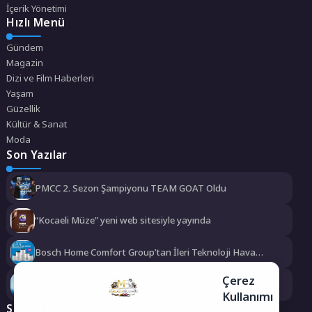
İçerik Yönetimi
Hızlı Menü
Gündem
Magazin
Dizi ve Film Haberleri
Yaşam
Güzellik
Kültür & Sanat
Moda
Son Yazılar
PMCC 2. Sezon Şampiyonu TEAM GOAT Oldu
“Kocaeli Müze” yeni web sitesiyle yayında
Bosch Home Comfort Group’tan İleri Teknoloji Hava
Temizleme Cihazları
Çerez
Uzun Süreli Ülseratif Kolitte Kolon Kanseri Riski Artıyor
Kullanımı
mu?
Sosyal Medya