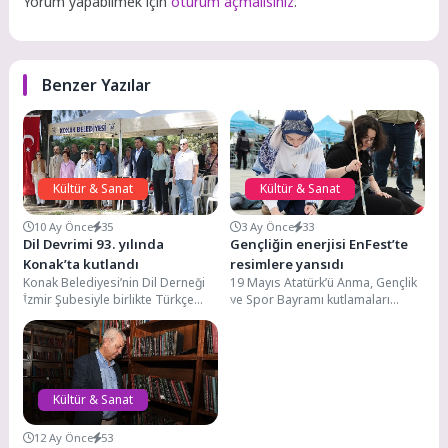
Yorum yapabilmek için
oturum açmalısınız
.
Benzer Yazılar
Kültür & Sanat
Kültür & Sanat
10 Ay Önce
35
3 Ay Önce
33
Dil Devrimi 93. yılında
Gençliğin enerjisi EnFest’te
Konak’ta kutlandı
resimlere yansıdı
Konak Belediyesi’nin Dil Derneği
19 Mayıs Atatürk’ü Anma, Gençlik
İzmir Şubesiyle birlikte Türkçe
ve Spor Bayramı kutlamaları
Taşı Anıtı önünde düzenlediği
kapsamında gençlerin buluşma
etkinlikte, Dil Devrimi’nin...
noktası olan EnFest,...
Kültür & Sanat
12 Ay Önce
53