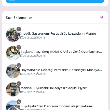
Son Eklenenler
1
İnegöl, Gastronomi Festivali İle Lezzetlerini Vitrine
Çıkarıyor
06.08.2026
20:48
2
Başkan Altay, Genç KOMEK Akıl ve Zekâ Oyunları’nın
Final Turunda Öğrencilerin Heyecanını Paylaştı
06.08.2026
20:48
3
Haymana’nın Geleceği ve Yatırım Potansiyeli Masaya
Yatırıldı
06.08.2026
20:48
4
Manisa Büyükşehir Belediyesi “Sağlıklı İşyeri”
Sertifikasını Aldı
06.08.2026
20:47
5
Büyükşehir’den Darıca’ya modern ulaşım yatırımı