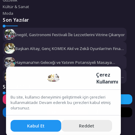
Güzellik
Kültür & Sanat
Moda
Son Yazılar
İnegöl, Gastronomi Festivali İle Lezzetlerini Vitrine Çıkarıyor
Başkan Altay, Genç KOMEK Akıl ve Zekâ Oyunları’nın Final
Turunda Öğrencilerin Heyecanını Paylaştı
Haymana’nın Geleceği ve Yatırım Potansiyeli Masaya
Yatırıldı
Çerez
Manisa Büyükşehir Belediyesi “Sağlıklı İşyeri” Sertifikasını
Kullanımı
Aldı
Sosyal Medya
Bu site, kullanıcı deneyimini geliştirmek için çerezleri
Instagram
Facebook
Twitter
kullanmaktadır. Devam ederek bu çerezleri kabul etmiş
olursunuz.
LinkedIn
YouTube
TikTok
Kabul Et
Reddet