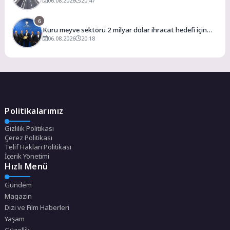
06.08.2026
20:47
6
Kuru meyve sektörü 2 milyar dolar ihracat hedefi için
Ankara’dan destek istedi
06.08.2026
20:18
Politikalarımız
Gizlilik Politikası
Çerez Politikası
Telif Hakları Politikası
İçerik Yönetimi
Hızlı Menü
Gündem
Magazin
Dizi ve Film Haberleri
Yaşam