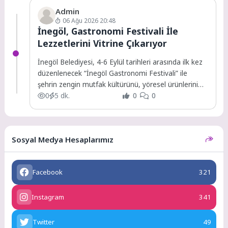
Admin
06 Ağu 2026 20:48
İnegöl, Gastronomi Festivali İle
Lezzetlerini Vitrine Çıkarıyor
İnegöl Belediyesi, 4-6 Eylül tarihleri arasında ilk kez
düzenlenecek “İnegöl Gastronomi Festivali” ile
şehrin zengin mutfak kültürünü, yöresel ürünlerini
ve...
0
5 dk.
0
0
Sosyal Medya Hesaplarımız
Facebook
321
Instagram
341
Twitter
49