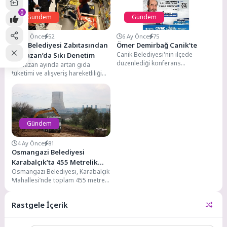
0
Gündem
Gündem
6 Ay Önce
52
6 Ay Önce
75
Çiğli Belediyesi Zabıtasından
Ömer Demirbağ Canik’te
Canik Belediyesi'nin ilçede
Ramazan’da Sıkı Denetim
düzenlediği konferans
Ramazan ayında artan gıda
programıyla ekranların sevilen
tüketimi ve alışveriş hareketliliği
ismi Dr. Ömer Demirbağ
nedeniyle denetimlerini sıklaştıran
vatandaşlarla buluşacak. Binleri...
Çiğli Belediyesi Zabıta
Müdürlüğü...
Gündem
4 Ay Önce
81
Osmangazi Belediyesi
Karabalçık’ta 455 Metrelik
Osmangazi Belediyesi, Karabalçık
Yeni Yol Açıyor
Mahallesi’nde toplam 455 metre
uzunluğunda ve yaklaşık 20 bin
metrekarelik alanda imar...
Rastgele İçerik