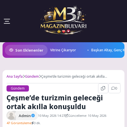
Son Eklenenler
mi Festivali İle Lezzetlerini Vitrine Çıkarıyor
Başkan Altay, Genç KOMEK 
Ana Sayfa
Gündem
Çeşme’de turizmin geleceği ortak akılla
konuşuldu
Gündem
0
Çeşme’de turizmin geleceği
ortak akılla konuşuldu
Admin
10 May 2026 14:27
Güncelleme: 10 May 2026
47 Görüntüleme
3 dk.