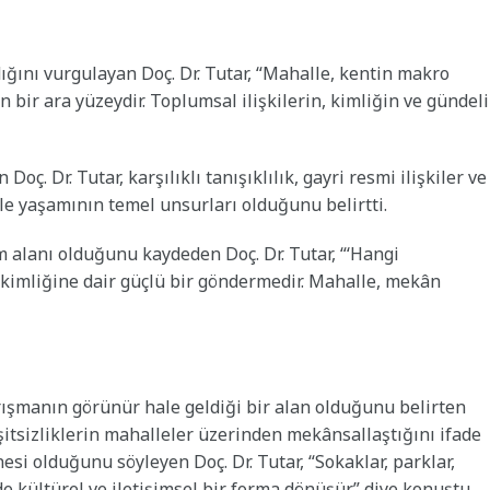
dığını vurgulayan Doç. Dr. Tutar, “Mahalle, kentin makro
 bir ara yüzeydir. Toplumsal ilişkilerin, kimliğin ve gündel
ç. Dr. Tutar, karşılıklı tanışıklılık, gayri resmi ilişkiler ve
e yaşamının temel unsurları olduğunu belirtti.
 alanı olduğunu kaydeden Doç. Dr. Tutar, “‘Hangi
 kimliğine dair güçlü bir göndermedir. Mahalle, mekân
yrışmanın görünür hale geldiği bir alan olduğunu belirten
eşitsizliklerin mahalleler üzerinden mekânsallaştığını ifade
si olduğunu söyleyen Doç. Dr. Tutar, “Sokaklar, parklar,
 kültürel ve iletişimsel bir forma dönüşür.” diye konuştu.