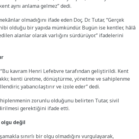
 kent aynı anlama gelmez” dedi.
kânlar olmadığını ifade eden Doç. Dr. Tutar, “Gerçek
ahibi olduğu bir yapıda mümkündür. Bugün ise kentler, hâlâ
dilen alanlar olarak varlığını sürdürüyor.” ifadelerini
ır
 “Bu kavram Henri Lefebvre tarafından geliştirildi. Kent
t hakkı; kenti üretme, dönüştürme, yönetme ve sahiplenme
lendirir, yabancılaştırır ve izole eder” dedi.
sahiplenmenin zorunlu olduğunu belirten Tutar, sivil
ilmesi gerektiğini ifade etti.
 olgu değil
aşamakla sınırlı bir olgu olmadığını vurgulayarak,