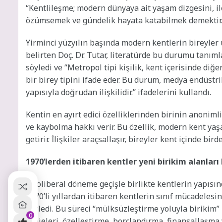
“Kentlileşme; modern dünyaya ait yaşam dizgesini, i
özümsemek ve gündelik hayata katabilmek demektir.”
Yirminci yüzyılın başında modern kentlerin bireyler ü
belirten Doç. Dr. Tutar, literatürde bu durumu tanıml
söyledi ve “Metropol tipi kişilik, kent içerisinde d
bir birey tipini ifade eder. Bu durum, medya endüst
yapısıyla doğrudan ilişkilidir.” ifadelerini kullandı.
Kentin en ayırt edici özelliklerinden birinin anoniml
ve kaybolma hakkı verir. Bu özellik, modern kent ya
getirir. İlişkiler araçsallaşır, bireyler kent içinde bi
1970’lerden itibaren kentler yeni birikim alanları 
Neoliberal döneme geçişle birlikte kentlerin yapısın
1970’li yıllardan itibaren kentlerin sınıf mücadelesi
söyledi. Bu süreci “mülksüzleştirme yoluyla birikim”
0
projeleri, özelleştirme, borçlandırma, finansallaşma