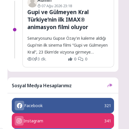
07 Ağu 2026 23:18
Gupi ve Gülmeyen Kral
Türkiye’nin ilk IMAX®
animasyon filmi oluyor
Senaryosunu Gupse Özay’ın kaleme aldığı
Gupi’nin ilk sinema filmi “Gupi ve Gülmeyen
Kral”, 23 Ekim’de vizyona girmeye
hazırlanıyor.
0
3 dk.
0
0
Sosyal Medya Hesaplarımız
Facebook
321
Instagram
341