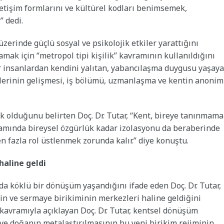
letişim formlarını ve kültürel kodları benimsemek,
 dedi.
zerinde güçlü sosyal ve psikolojik etkiler yarattığını
amak için “metropol tipi kişilik” kavramının kullanıldığını
iğer insanlardan kendini yalıtan, yabancılaşma duygusu yaşay
rilerinin gelişmesi, iş bölümü, uzmanlaşma ve kentin anonim
ik olduğunu belirten Doç. Dr. Tutar, “Kent, bireye tanınmama
şamında bireysel özgürlük kadar izolasyonu da beraberinde
rden fazla rol üstlenmek zorunda kalır.” diye konuştu.
haline geldi
da köklü bir dönüşüm yaşandığını ifade eden Doç. Dr. Tutar,
nin ve sermaye birikiminin merkezleri haline geldiğini
 kavramıyla açıklayan Doç. Dr. Tutar, kentsel dönüşüm
 ve doğanın metalaştırılmasının bu yeni birikim rejiminin