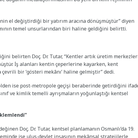
nin el değiştirdiği bir yatırım aracına dönüşmüştür” diyen
ının temel unsurlarından biri haline geldiğini belirtti.
ğini belirten Doç. Dr. Tutar, “Kentler artık üretim merkezler
ştür. İş alanları kentin çeperlerine kayarken, kent
çevrili bir ‘gösteri mekânı’ haline gelmiştir” dedi.
en ise post-metropole geçişi beraberinde getirdiğini ifad
sınıf ve kimlik temelli ayrışmaların yoğunlaştığı kentsel
eklemlendi”
ğinen Doç. Dr. Tutar, kentsel planlamanın Osmanlı’da 19.
neminde ise ulus-devlet inşasının mekânsal stratejilerle