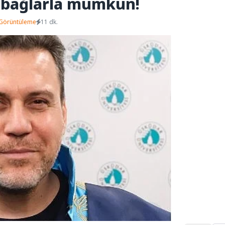
al bağlarla mümkün!
Görüntüleme
11 dk.