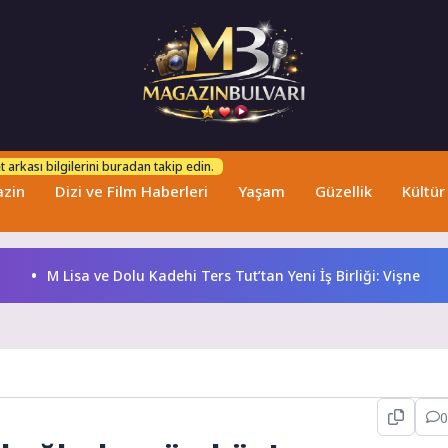
 arkası bilgilerini buradan takip edin.
zin
Dizi ve Film Haberleri
Yaşam
Güzellik
Kültür
 Lisa ve Dolu Kadehi Ters Tut’tan Yeni İş Birliği: Vişne
Gözd
0