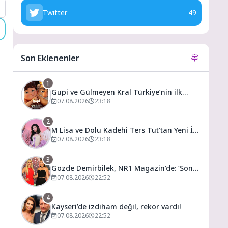
Twitter
49
Son Eklenenler
1
Gupi ve Gülmeyen Kral Türkiye’nin ilk
IMAX® animasyon filmi oluyor
07.08.2026
23:18
2
M Lisa ve Dolu Kadehi Ters Tut’tan Yeni İş
Birliği: Vişne
07.08.2026
23:18
3
Gözde Demirbilek, NR1 Magazin’de: ‘Son
assolist olarak var olacağım!’
07.08.2026
22:52
4
Kayseri’de izdiham değil, rekor vardı!
07.08.2026
22:52