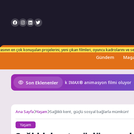
n takip edebilirsiniz. Her an taze ve güncel bilgilerle karşınızdayız!
sının en çok konuşulan projelerini, yeni çıkan filmleri, oyuncu kadrolarını ve set
Gündem
Maga
Son Eklenenler
eyen Kral Türkiye’nin ilk IMAX® animasyon filmi oluyor
M
Ana Sayfa
Yaşam
Sağlıklı kent, güçlü sosyal bağlarla mümkün!
Yaşam