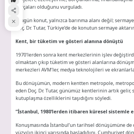
parçaları olduğunu vurguladı.
“Bugün konut, yalnızca barınma alanı değil; sermaye
Doç. Dr. Tutar, Türkiye’de de konutun sermaye aktarım
Kent, bir tüketim ve gösteri alanına dönüştü
1970’lerden sonra kent merkezlerinin işlev değiştirdi
olmaktan çıkıp tüketim ve gösteri alanlarına dönüşmü
merkezleri AVM’ler, medya teknolojileri ve ekranlarla 
Bu dönüşümün, modern kentten metropole, metropold
eden Doç. Dr. Tutar, günümüz kentlerinin artık gelir, 
kutuplaşma özelliklerini taşıdığını söyledi.
“İstanbul, 1980’lerden itibaren küresel sistemle 
Konuşmasında İstanbul’un tarihsel dönüşümüne de de
yüzyılın ikinci yarısında başladığını, Cumhuriyet dö