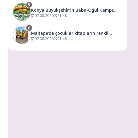
5
Konya Büyükşehir’in Baba-Oğul Kampı
Ağustos Ayında da Devam Edecek
07.08.2026
21:48
6
Maltepe’de çocuklar kitapların renkli
dünyasında buluştu
07.08.2026
21:48