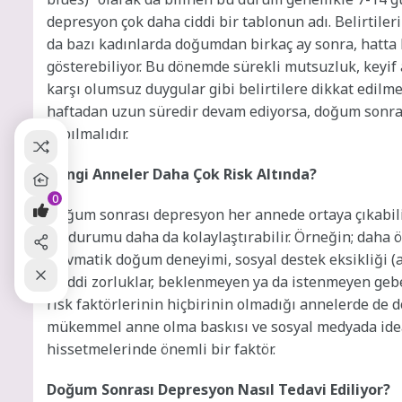
depresyon çok daha ciddi bir tablonun adı. Belirtiler
da bazı kadınlarda doğumdan birkaç ay sonra, hatt
gösterebiliyor. Bu dönemde sürekli mutsuzluk, keyif
karşı olumsuz duygular gibi belirtilere dikkat edilmeli
haftadan uzun süredir devam ediyorsa, doğum sonra
yapılmalıdır.
Hangi Anneler Daha Çok Risk Altında?
0
Doğum sonrası depresyon her annede ortaya çıkabilir; 
bu durumu daha da kolaylaştırabilir. Örneğin; daha 
travmatik doğum deneyimi, sosyal destek eksikliği (ail
maddi zorluklar, beklenmeyen ya da istenmeyen gebel
risk faktörlerinin hiçbirinin olmadığı annelerde d
mükemmel anne olma baskısı ve sosyal medyada ideali
hissetmelerinde önemli bir faktör.
Doğum Sonrası Depresyon Nasıl Tedavi Ediliyor?