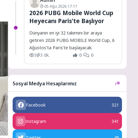
05 Ağu 2026 17:17
2026 PUBG Mobile World Cup
Heyecanı Paris’te Başlıyor
Dünyanın en iyi 32 takımını bir araya
getiren 2026 PUBG MOBILE World Cup, 6
Ağustos’ta Paris’te başlayacak.
3
3 dk.
0
0
Sosyal Medya Hesaplarımız
Facebook
321
Instagram
341
Twitter
49