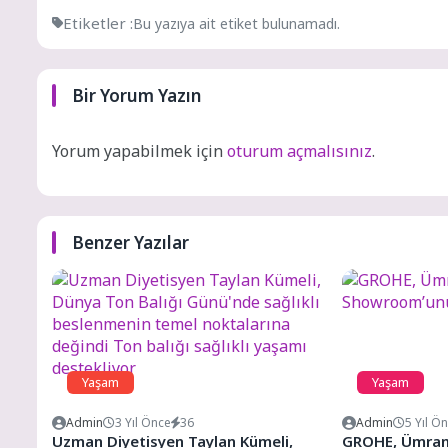
Etiketler :
Bu yazıya ait etiket bulunamadı.
Bir Yorum Yazın
Yorum yapabilmek için
oturum açmalısınız
.
Benzer Yazılar
Yaşam
Yaşam
Admin
3 Yıl Önce
36
Admin
5 Yıl Ö
Uzman Diyetisyen Taylan Kümeli,
GROHE, Ümrani