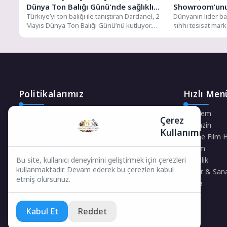
Dünya Ton Balığı Günü'nde sağlıklı
Showroom’unu D
beslenmenin temel noktalarına
Türkiye’yi ton balığı ile tanıştıran Dardanel, 2
Dünyanın lider b
Mayıs Dünya Ton Balığı Günü’nü kutluyor.
sıhhi tesisat mar
değindi Ton balığı sağlıklı yaşamı
Deniz ürünlerinin...
Türkiye’nin bütün 
destekliyor
Politikalarımız
Hızlı Men
Gizlilik Politikası
Gündem
Çerez
Çerez Politikası
Magazin
Kullanımı
Telif Hakları Politikası
Dizi ve Film 
İçerik Yönetimi
Yaşam
Güzellik
Bu site, kullanıcı deneyimini geliştirmek için çerezleri
kullanmaktadır. Devam ederek bu çerezleri kabul
Kültür & San
etmiş olursunuz.
Moda
Kabul Et
Reddet