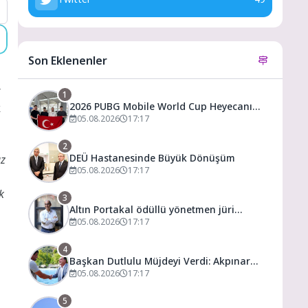
Son Eklenenler
r
1
2026 PUBG Mobile World Cup Heyecanı
k
Paris’te Başlıyor
05.08.2026
17:17
2
DEÜ Hastanesinde Büyük Dönüşüm
uz
05.08.2026
17:17
k
3
Altın Portakal ödüllü yönetmen jüri
başkanı oldu
05.08.2026
17:17
4
Başkan Dutlulu Müjdeyi Verdi: Akpınar
Mesire Alanı Hizmete Açılıyor
05.08.2026
17:17
5