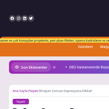
n takip edebilirsiniz. Her an taze ve güncel bilgilerle karşınızdayız!
sının en çok konuşulan projelerini, yeni çıkan filmleri, oyuncu kadrolarını ve set
Gündem
Maga
Son Eklenenler
 Heyecanı Paris’te Başlıyor
DEÜ Hastanesinde Büyük Dö
Ana Sayfa
Yaşam
Doğum Sonrası Depresyona Dikkat!
Yaşam