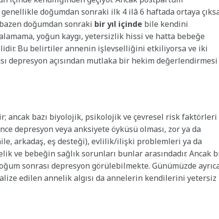
i genellikle doğumdan sonraki ilk 4 ilâ 6 haftada ortaya çıks
a bazen doğumdan sonraki
bir yıl içinde
bile kendini
 alamama, yoğun kaygı, yetersizlik hissi ve hatta bebeğe
dir. Bu belirtiler annenin işlevselliğini etkiliyorsa ve iki
sı depresyon açısından mutlaka bir hekim değerlendirmesi
ancak bazı biyolojik, psikolojik ve çevresel risk faktörleri
önce depresyon veya anksiyete öyküsü olması, zor ya da
e, arkadaş, eş desteği), evlilik/ilişki problemleri ya da
ik ve bebeğin sağlık sorunları bunlar arasındadır. Ancak 
e doğum sonrası depresyon görülebilmekte. Günümüzde ayrıc
ze edilen annelik algısı da annelerin kendilerini yetersiz