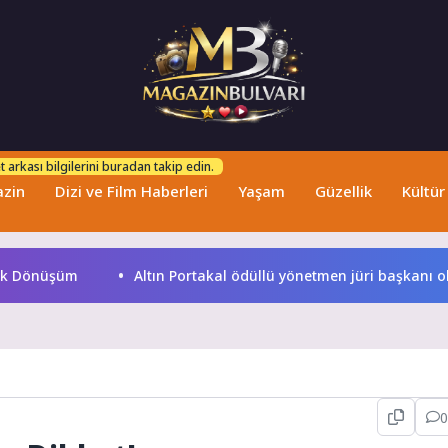
 arkası bilgilerini buradan takip edin.
zin
Dizi ve Film Haberleri
Yaşam
Güzellik
Kültür
nüşüm
Altın Portakal ödüllü yönetmen jüri başkanı oldu
0