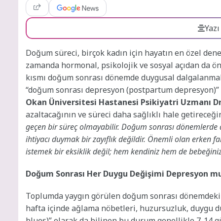
Yazı
Doğum süreci,
birçok kadın için hayatın en özel dene
zamanda hormonal, psikolojik ve sosyal açıdan da öne
kısmı doğum sonrası dönemde duygusal dalgalanmalar
“doğum sonrası depresyon (postpartum depresyon)” ol
Okan Üniversitesi Hastanesi Psikiyatri Uzmanı Dr.
azaltacağının ve süreci daha sağlıklı hale getireceğin
geçen bir süreç olmayabilir. Doğum sonrası dönemlerde
ihtiyacı duymak bir zayıflık değildir. Önemli olan erken
istemek bir eksiklik değil; hem kendiniz hem de bebeğiniz iç
Doğum Sonrası Her Duygu Değişimi Depresyon m
Toplumda yaygın görülen doğum sonrası dönemdeki d
hafta içinde ağlama nöbetleri, huzursuzluk, duygu d
blues)” olarak da bilinen bu durum genellikle 7-14 