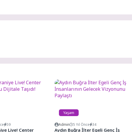
Yaşam
nce
59
Admin
5 Yıl Önce
34
ye Live! Center
Aydın Buğra İlter Egeli Genç İş