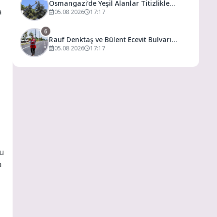
Osmangazi’de Yeşil Alanlar Titizlikle
a
Korunuyor
05.08.2026
17:17
6
Rauf Denktaş ve Bülent Ecevit Bulvarı
yolları asfaltlanıyor
05.08.2026
17:17
bu
a