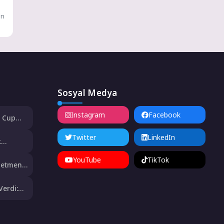
in
Sosyal Medya
Instagram
Facebook
d Cup
r
Twitter
LinkedIn
k
YouTube
TikTok
önetmen
Verdi:
zmete