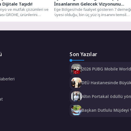
ijitale Taşıdı!
İnsanlarının Gelecek Vizyonunu
anyo ve mutfak çözümleri ve
Paylaştı
Ege Bölgesi’nde faaliyet gösteren 7 derneğ
kası GROHE, ürünlerini
üyesi olduğu, bin üç yüz iş insanını temsil
noktalarında...
eden...
ü
Son Yazılar
2026 PUBG Mobile Worl
Heyecanı Paris’te Başlıyo
Haberleri
DEÜ Hastanesinde Büyü
Dönüşüm
Altın Portakal ödüllü y
at
jüri başkanı oldu
Başkan Dutlulu Müjdeyi 
Akpınar Mesire Alanı Hi
Açılıyor