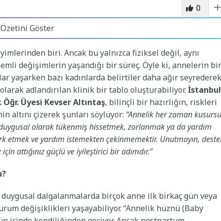
0
 Özetini Göster
yimlerinden biri. Ancak bu yalnızca fiziksel değil, aynı
mli değişimlerin yaşandığı bir süreç. Öyle ki, annelerin bi
 yaşarken bazı kadınlarda belirtiler daha ağır seyredere
arak adlandırılan klinik bir tablo oluşturabiliyor.
İstanbul
 Öğr. Üyesi Kevser Altıntaş
, bilinçli bir hazırlığın, riskleri
in altını çizerek şunları söylüyor:
“Annelik her zaman kusurs
 duygusal olarak tükenmiş hissetmek, zorlanmak ya da yardım
 fark etmek ve yardım istemekten çekinmemektir. Unutmayın, deste
in attığınız güçlü ve iyileştirici bir adımdır.”
u?
uygusal dalgalanmalarda birçok anne ilk birkaç gün veya
urum değişiklikleri yaşayabiliyor. “Annelik hüznü (Baby
gün içinde kendiliğinden geçiyor. Ancak postpartum