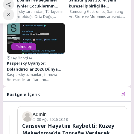
Gurur, Anılar ve Beğeniler:
Samsung Art Store, yeni
Ebeveynler Çocuklarının
küresel iş birliği ile
Kaspersky tarafından, Türkiye’nin
Samsung Electronics, Samsung
Anlarını Neden Sosyal
Moominlerin büyülü
de dahil olduğu Orta Doğu,
Art Store ve Moomins arasında
Medyada Paylaşıyor?
dünyasını sanatseverlerle
Türkiye ve Afrika (META)
yeni bir küresel iş birliğini
buluşturuyor
bölgesinde gerçekleştirilen
duyurdu. Bu...
“Dijitalde...
Teknoloji
3 Ay Önce
44
Kaspersky Uyarıyor:
Dolandırıcılar 2026 Dünya
Kaspersky uzmanları, turnuva
Kupası Yolcularını Hedef
öncesinde taraftarların
Alıyor
mağduriyet yaşamamaları için
seyahat planı yaparken hangi
Rastgele İçerik
çevrimiçi tekliflere karşı...
Admin
08 Ağu 2026 23:18
Cansever Hayatını Kaybetti: Kuzey
Makedonya’da Toprağa Verilecek