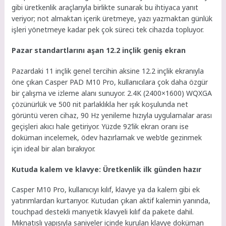
gibi üretkenlik araçlarıyla birlikte sunarak bu ihtiyaca yanıt
veriyor; not almaktan içerik üretmeye, yazı yazmaktan günlük
işleri yönetmeye kadar pek çok süreci tek cihazda topluyor.
Pazar standartlarını aşan 12.2 inçlik geniş ekran
Pazardaki 11 inçlik genel tercihin aksine 12.2 inçlik ekranıyla
öne çıkan Casper PAD M10 Pro, kullanıcılara çok daha özgür
bir çalışma ve izleme alanı sunuyor. 2.4K (2400×1600) WQXGA
çözünürlük ve 500 nit parlaklıkla her ışık koşulunda net
görüntü veren cihaz, 90 Hz yenileme hızıyla uygulamalar arası
geçişleri akıcı hale getiriyor. Yüzde 92’lik ekran oranı ise
doküman incelemek, ödev hazırlamak ve web’de gezinmek
için ideal bir alan bırakıyor.
Kutuda kalem ve klavye: Üretkenlik ilk günden hazır
Casper M10 Pro, kullanıcıyı kılıf, klavye ya da kalem gibi ek
yatırımlardan kurtarıyor. Kutudan çıkan aktif kalemin yanında,
touchpad destekli manyetik klavyeli kılıf da pakete dahil.
Mıknatıslı yapısıyla saniyeler içinde kurulan klavye doküman