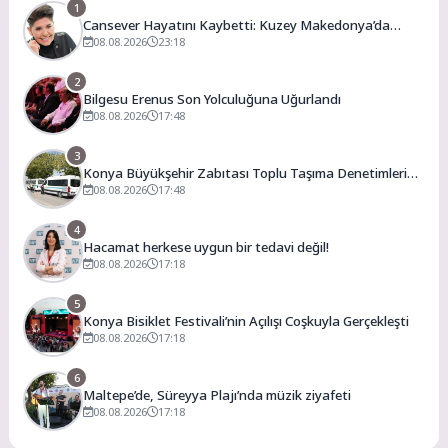
1
Cansever Hayatını Kaybetti: Kuzey Makedonya’da
Toprağa Verilecek
08.08.2026
23:18
2
Bilgesu Erenus Son Yolculuğuna Uğurlandı
08.08.2026
17:48
3
Konya Büyükşehir Zabıtası Toplu Taşıma Denetimlerini
Sürdürüyor
08.08.2026
17:48
4
Hacamat herkese uygun bir tedavi değil!
08.08.2026
17:18
5
Konya Bisiklet Festivali’nin Açılışı Coşkuyla Gerçekleşti
08.08.2026
17:18
6
Maltepe’de, Süreyya Plajı’nda müzik ziyafeti
08.08.2026
17:18