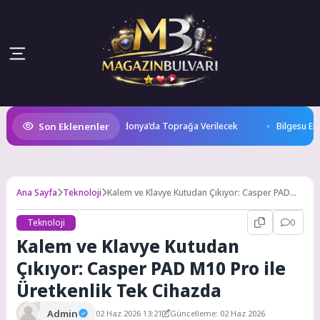
Son Eklenenler
atını Kaybetti: Kuzey Makedonya’da Toprağa Verilecek
Bilgesu Erenu
Ana Sayfa
Teknoloji
Kalem ve Klavye Kutudan Çıkıyor: Casper PAD
M10 Pro ile Üretkenlik Tek Cihazda
Teknoloji
0
Kalem ve Klavye Kutudan
Çıkıyor: Casper PAD M10 Pro ile
Üretkenlik Tek Cihazda
Admin
02 Haz 2026 13:21
Güncelleme: 02 Haz 2026