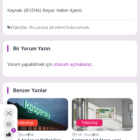
Kaynak: (BYZHA) Beyaz Haber Ajansı
Etiketler :
Bu yazıya ait etiket bulunamadı.
Bir Yorum Yazın
Yorum yapabilmek için
oturum açmalısınız
.
Benzer Yazılar
Teknoloji
Teknoloji
0
5 Ay Önce
58
1 Hf. Önce
20