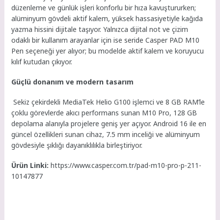
düzenleme ve günlük işleri konforlu bir hıza kavuştururken;
alüminyum gövdeli aktif kalem, yüksek hassasiyetiyle kağıda
yazma hissini dijitale taşıyor. Yalnızca dijital not ve çizim
odaklı bir kullanım arayanlar için ise seride Casper PAD M10
Pen seçeneği yer alıyor; bu modelde aktif kalem ve koruyucu
kılıf kutudan çıkıyor.
Güçlü donanım ve modern tasarım
Sekiz çekirdekli MediaTek Helio G100 işlemci ve 8 GB RAM’le
çoklu görevlerde akıcı performans sunan M10 Pro, 128 GB
depolama alanıyla projelere geniş yer açıyor. Android 16 ile en
güncel özellikleri sunan cihaz, 7.5 mm inceliği ve alüminyum
gövdesiyle şıklığı dayanıklılıkla birleştiriyor.
Ürün Linki:
https://www.casper.com.
tr/pad-m10-pro-p-211-
10147877