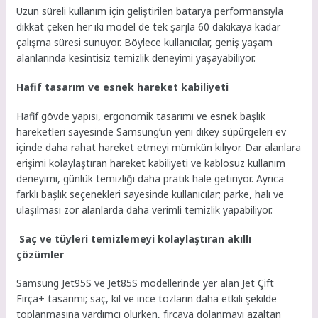
Uzun süreli kullanım için geliştirilen batarya performansıyla
dikkat çeken her iki model de tek şarjla 60 dakikaya kadar
çalışma süresi sunuyor. Böylece kullanıcılar, geniş yaşam
alanlarında kesintisiz temizlik deneyimi yaşayabiliyor.
Hafif tasarım ve esnek hareket kabiliyeti
Hafif gövde yapısı, ergonomik tasarımı ve esnek başlık
hareketleri sayesinde Samsung’un yeni dikey süpürgeleri ev
içinde daha rahat hareket etmeyi mümkün kılıyor. Dar alanlara
erişimi kolaylaştıran hareket kabiliyeti ve kablosuz kullanım
deneyimi, günlük temizliği daha pratik hale getiriyor. Ayrıca
farklı başlık seçenekleri sayesinde kullanıcılar; parke, halı ve
ulaşılması zor alanlarda daha verimli temizlik yapabiliyor.
Saç ve tüyleri temizlemeyi kolaylaştıran akıllı
çözümler
Samsung Jet95S ve Jet85S modellerinde yer alan Jet Çift
Fırça+ tasarımı; saç, kıl ve ince tozların daha etkili şekilde
toplanmasına yardımcı olurken, fırçaya dolanmayı azaltan