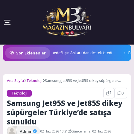
Son Eklenenler
örü 2 milyar dolar ihracat hedefi için Ankara’dan destek istedi
Bayramp
Ana Sayfa
Teknoloji
Samsung Jet95S ve Jet85S dikey süpürgeler
Türkiye’de satışa sunuldu
Teknoloji
0
Samsung Jet95S ve Jet85S dikey
süpürgeler Türkiye’de satışa
sunuldu
Admin
02 Haz 2026 13:21
Güncelleme: 02 Haz 2026