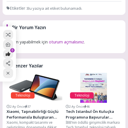
Etiketler :
Bu yazıya ait etiket bulunamadı.
Bir Yorum Yazın
Yorum yapabilmek için
oturum açmalısınız
.
0
Benzer Yazılar
Teknoloji
Teknoloji
2 Ay Önce
37
2 Ay Önce
46
Xiaomi, Taşınabilirliği Güçlü
Tech Istanbul Ön Kuluçka
Performansla Buluşturan
Programına Başvurular
Xiaomi, kompakt tasarımı ve
İBB’nin ödüllü girişimcilik markası
Yeni REDMI Pad 2’yi Tanıttı
Başladı
geliştirilmiş donanımıyla dikkat
Tech Istanbul, teknoloji tabanlı