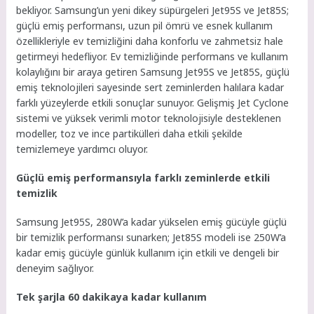
bekliyor. Samsung’un yeni dikey süpürgeleri Jet95S ve Jet85S;
güçlü emiş performansı, uzun pil ömrü ve esnek kullanım
özellikleriyle ev temizliğini daha konforlu ve zahmetsiz hale
getirmeyi hedefliyor. Ev temizliğinde performans ve kullanım
kolaylığını bir araya getiren Samsung Jet95S ve Jet85S, güçlü
emiş teknolojileri sayesinde sert zeminlerden halılara kadar
farklı yüzeylerde etkili sonuçlar sunuyor. Gelişmiş Jet Cyclone
sistemi ve yüksek verimli motor teknolojisiyle desteklenen
modeller, toz ve ince partikülleri daha etkili şekilde
temizlemeye yardımcı oluyor.
Güçlü emiş performansıyla farklı zeminlerde etkili
temizlik
Samsung Jet95S, 280W’a kadar yükselen emiş gücüyle güçlü
bir temizlik performansı sunarken; Jet85S modeli ise 250W’a
kadar emiş gücüyle günlük kullanım için etkili ve dengeli bir
deneyim sağlıyor.
Tek şarjla 60 dakikaya kadar kullanım