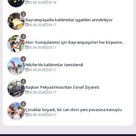
Ankara’dan destek istedi
06.08.2026
20:18
2
Bayrampaşa’da kaldırımlar işgalden arındırılıyor
06.08.2026
20:17
3
Akın: Komşularımız için Bayrampaşa’nın her köşesine
dokunuyoruz
06.08.2026
20:17
4
Nilüfer’de kaldırımlar temizlendi
06.08.2026
20:17
5
Başkan Pekyatırmacı’dan Esnaf Ziyareti
06.08.2026
20:17
6
Çocuklar boyadı, bir can dost yeni yuvasına kavuştu
06.08.2026
20:17