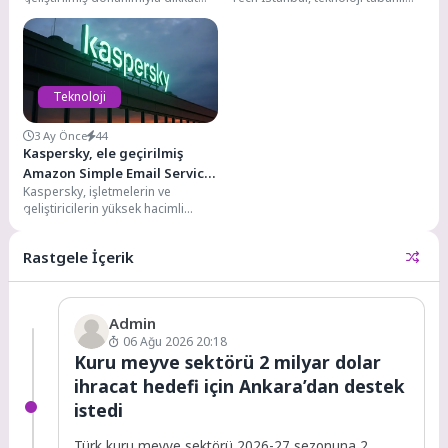
çeken REDMI Pad 2 (9.7 inç)
girişimini büyütmek isteyen
modelini Türkiye’de...
girişimciler için Ön Kuluçka...
Teknoloji
3 Ay Önce
44
Kaspersky, ele geçirilmiş
Amazon Simple Email Service
Kaspersky, işletmelerin ve
hesapları üzerinden
geliştiricilerin yüksek hacimli
gerçekleştirilen oltalama
pazarlama, bildirim ve işlem e-
saldırılarına karşı uyardı
postaları gönderip almasına
Rastgele İçerik
olanak tanıyan...
Admin
06 Ağu 2026 20:18
Kuru meyve sektörü 2 milyar dolar
ihracat hedefi için Ankara’dan destek
istedi
Türk kuru meyve sektörü 2026-27 sezonuna 2