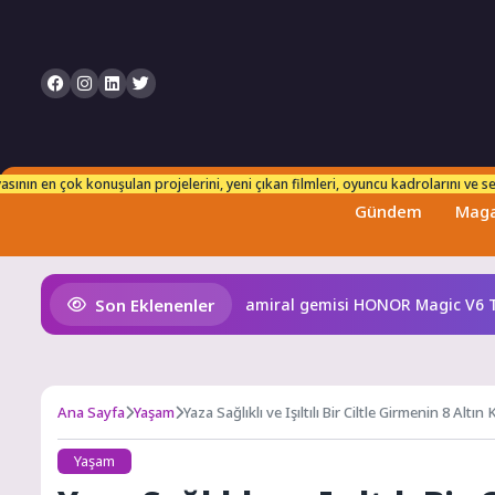
n takip edebilirsiniz. Her an taze ve güncel bilgilerle karşınızdayız!
sının en çok konuşulan projelerini, yeni çıkan filmleri, oyuncu kadrolarını ve set
Gündem
Maga
Son Eklenenler
 ve en güçlü katlanabilir amiral gemisi HONOR Magic V6 Türkiye
Ana Sayfa
Yaşam
Yaza Sağlıklı ve Işıltılı Bir Ciltle Girmenin 8 Altın 
Yaşam