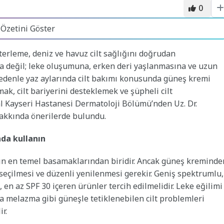
0
 Özetini Göster
terleme, deniz ve havuz cilt sağlığını doğrudan
ına değil; leke oluşumuna, erken deri yaşlanmasına ve uzun
 nedenle yaz aylarında cilt bakımı konusunda güneş kremi
k, cilt bariyerini desteklemek ve şüpheli cilt
al Kayseri Hastanesi Dermatoloji Bölümü’nden Uz. Dr.
hakkında önerilerde bulundu.
da kullanın
nın en temel basamaklarından biridir. Ancak güneş kreminde
eçilmesi ve düzenli yenilenmesi gerekir. Geniş spektrumlu,
n az SPF 30 içeren ürünler tercih edilmelidir. Leke eğilimi
ya melazma gibi güneşle tetiklenebilen cilt problemleri
ir.