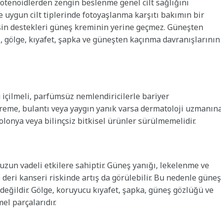
karotenoidlerden zengin beslenme genel cilt sağlığını
e uygun cilt tiplerinde fotoyaşlanma karşıtı bakımın bir
esin destekleri güneş kreminin yerine geçmez. Güneşten
 gölge, kıyafet, şapka ve güneşten kaçınma davranışlarının
 içilmeli, parfümsüz nemlendiricilerle bariyer
titreme, bulantı veya yaygın yanık varsa dermatoloji uzmanın
olonya veya bilinçsiz bitkisel ürünler sürülmemelidir.
uzun vadeli etkilere sahiptir. Güneş yanığı, lekelenme ve
 deri kanseri riskinde artış da görülebilir. Bu nedenle güneş
değildir. Gölge, koruyucu kıyafet, şapka, güneş gözlüğü ve
el parçalarıdır.