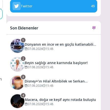
Twitter
49
Son Eklenenler
1
Dünyanın en ince ve en güçlü katlanabilir
amiral gemisi HONOR Magic V6 Türkiye’de
07.08.2026
15:48
2
Beyin sağlığı anne karnında başlıyor!
07.08.2026
15:48
3
n
Disney+’ın Hilal Altınbilek ve Serkan
Çayoğlu’nun Başrollerinde Yer Aldığı
07.08.2026
15:48
“Öngörü” Filminin Teaser Afişleri ve Merak
Uyandıran İlk Tanıtımı Yayımlandı
4
Macera, doğa ve keşif aynı rotada buluştu
07.08.2026
15:48