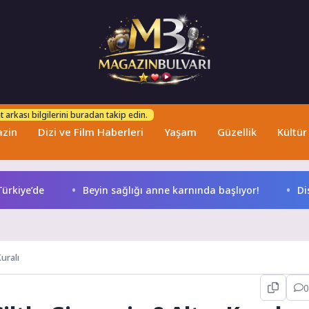
 arkası bilgilerini buradan takip edin.
zin
Dizi ve Film Haberleri
Yaşam
Güzellik
Kültür
’de
Beyin sağlığı anne karnında başlıyor!
Disney+’ı
Kuralı
0