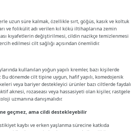
erle uzun süre kalmak, özellikle sırt, göğüs, kasık ve koltuk
arı ve folikülit adı verilen kıl kökü iltihaplarına zemin
ası kıyafetlerin değiştirilmesi, cildin nazikçe temizlenmesi
cih edilmesi cilt sağlığı açısından önemlidir.
aylarında kullanılan yoğun yapılı kremler, bazı kişilerde
. Bu dönemde cilt tipine uygun, hafif yapılı, komedojenik
leri veya bariyer destekleyici ürünler bazı ciltlerde faydal
e aktif aknesi, rozaseası veya hassasiyeti olan kişiler, rastgele
loji uzmanına danışmalıdır.
ne geçmez, ama cildi destekleyebilir
lastikiyet kaybı ve erken yaşlanma sürecine katkıda