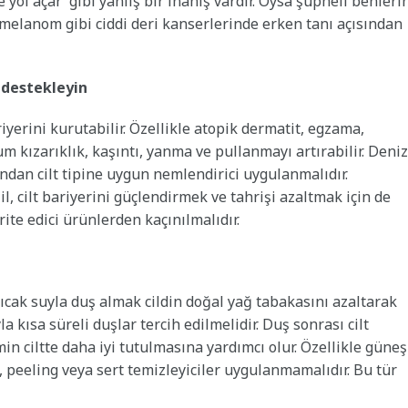
yol açar’ gibi yanlış bir inanış vardır. Oysa şüpheli benleri
 melanom gibi ciddi deri kanserlerinde erken tanı açısından
i destekleyin
iyerini kurutabilir. Özellikle atopik dermatit, egzama,
um kızarıklık, kaşıntı, yanma ve pullanmayı artırabilir. Deniz
ından cilt tipine uygun nemlendirici uygulanmalıdır.
, cilt bariyerini güçlendirmek ve tahrişi azaltmak için de
rite edici ürünlerden kaçınılmalıdır.
sıcak suyla duş almak cildin doğal yağ tabakasını azaltarak
la kısa süreli duşlar tercih edilmelidir. Duş sonrası cilt
ciltte daha iyi tutulmasına yardımcı olur. Özellikle güneş
, peeling veya sert temizleyiciler uygulanmamalıdır. Bu tür