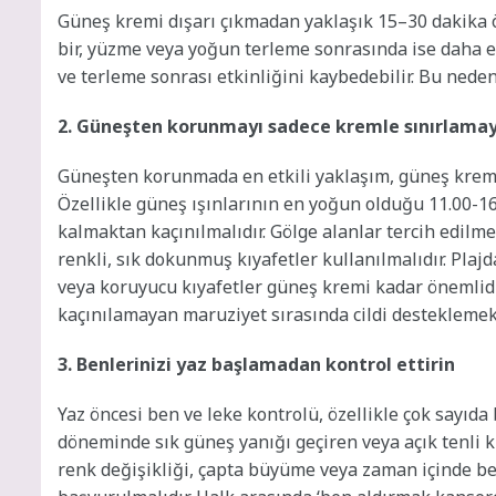
Güneş kremi dışarı çıkmadan yaklaşık 15–30 dakika ö
bir, yüzme veya yoğun terleme sonrasında ise daha er
ve terleme sonrası etkinliğini kaybedebilir. Bu nede
2. Güneşten korunmayı sadece kremle sınırlamay
Güneşten korunmada en etkili yaklaşım, güneş kremiy
Özellikle güneş ışınlarının en yoğun olduğu 11.00-1
kalmaktan kaçınılmalıdır. Gölge alanlar tercih edilm
renkli, sık dokunmuş kıyafetler kullanılmalıdır. Pla
veya koruyucu kıyafetler güneş kremi kadar önemlidi
kaçınılamayan maruziyet sırasında cildi desteklemek 
3. Benlerinizi yaz başlamadan kontrol ettirin
Yaz öncesi ben ve leke kontrolü, özellikle çok sayıda
döneminde sık güneş yanığı geçiren veya açık tenli ki
renk değişikliği, çapta büyüme veya zaman içinde be