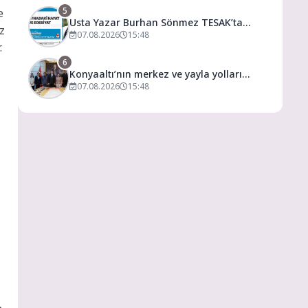
5
e
Usta Yazar Burhan Sönmez TESAK’ta
z
Okurlarıyla Buluşuyor
07.08.2026
15:48
.
6
Konyaaltı’nın merkez ve yayla yolları
yenilenecek
07.08.2026
15:48