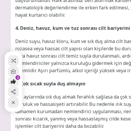
başvurulmalıdır. Halk arasında ‘ben aldırmak kansere 
dermatolojik değerlendirme ile erken fark edilmesi,
hayat kurtarıcı olabilir.
4. Deniz, havuz, kum ve tuz sonrası cilt bariyerin
Deniz suyu, havuz kloru, kum ve sık duş alma cilt bar
rozasea veya hassas cilt yapısı olan kişilerde bu dur
veya havuz sonrası cilt temiz suyla durulanmalı, ard
Nemlendiriciler yalnızca kuruluğu gidermek için değil
önemlidir. Aşırı parfümlü, alkol içeriği yüksek veya ir
0
5. Çok sıcak suyla duş almayın
Yaz aylarında sık duş almak ferahlık sağlasa da çok 
kuruluk ve hassasiyeti artırabilir. Bu nedenle ılık suy
tamamen kurumadan nemlendirici uygulanması, nemin 
sonrası kızarık, yanmış veya hassaslaşmış cilde kese
işlemler cilt bariyerini daha da bozabilir.