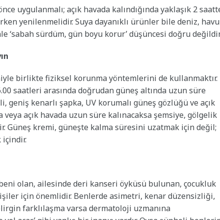
nce uygulanmalı; açık havada kalındığında yaklaşık 2 saatt
ken yenilenmelidir. Suya dayanıklı ürünler bile deniz, havu
nle ‘sabah sürdüm, gün boyu korur’ düşüncesi doğru değildir
ın
le birlikte fiziksel korunma yöntemlerini de kullanmaktır.
6.00 saatleri arasında doğrudan güneş altında uzun süre
eli, geniş kenarlı şapka, UV korumalı güneş gözlüğü ve açık
jda veya açık havada uzun süre kalınacaksa şemsiye, gölgelik
r. Güneş kremi, güneşte kalma süresini uzatmak için değil;
içindir.
 beni olan, ailesinde deri kanseri öyküsü bulunan, çocukluk
şiler için önemlidir. Benlerde asimetri, kenar düzensizliği,
lirgin farklılaşma varsa dermatoloji uzmanına