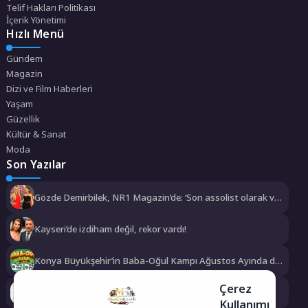
Telif Hakları Politikası
İçerik Yönetimi
Hızlı Menü
Gündem
Magazin
Dizi ve Film Haberleri
Yaşam
Güzellik
Kültür & Sanat
Moda
Son Yazılar
Gözde Demirbilek, NR1 Magazin’de: ‘Son assolist olarak var
olacağım!’
Kayseri’de izdiham değil, rekor vardı!
Konya Büyükşehir’in Baba-Oğul Kampı Ağustos Ayında da
Devam Edecek
Çerez
Maltepe’de çocuklar kitapların renkli dünyasında buluştu
Kullanımı