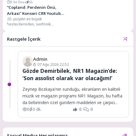
5 Yıl Önce
55
“Copland: Perdenin Önü,
Arkası” Konseri CRR Youtube
20. yüzyılın en büyük
Kanalında
bestecilerinden, senfonik
Amerikan müziğinin babası olarak
kabul edilen Aaron Copland ‘ın...
Rastgele İçerik
Admin
07 Ağu 2026 22:52
Gözde Demirbilek, NR1 Magazin’de:
‘Son assolist olarak var olacağım!’
Zeynep Bozkaya'nın sunduğu, ekranların en kaliteli
müzik ve magazin programı NR1 Magazin, bu hafta
da birbirinden özel gündem maddeleri ve çarpıcı...
0
3 dk.
0
0
Sosyal Medya Hesaplarımız