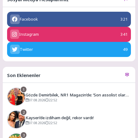
Facebook
321
Instagram
341
Twitter
49
Son Eklenenler
1
Gözde Demirbilek, NR1 Magazin’de: ‘Son assolist olarak
var olacağım!’
07.08.2026
22:52
2
Kayseri’de izdiham değil, rekor vardı!
07.08.2026
22:52
3