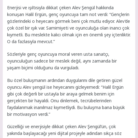
Enerjisi ve ışıltısıyla dikkat çeken Alev Şengül hakkında
konuşan Halil Ergün, genç oyuncuya tam not verdi: “Gençlerin
gözlerindeki o heyecanı görmek beni çok mutlu ediyor. Alev’de
çok özel bir ışık var. Samimiyeti ve oyunculuğa olan inancı çok
kıymetli. Bu meslekte kalıcı olmak için en önemli şey içtenliktir.
O da fazlasıyla mevcut.”
Sözleriyle genç oyuncuya moral veren usta sanatçı,
oyunculuğun sadece bir meslek değil, aynı zamanda bir
yaşam biçimi olduğunu da vurguladı.
Bu özel buluşmanın ardından duygularını dile getiren güzel
oyuncu Alev şengül ise heyecanını gizleyemedi: “Halil Ergün
gibi çok değerli bir ustayla bir araya gelmek benim için
gerçekten bir hayaldi. Onu dinlemek, tecrübelerinden
faydalanmak inanılmaz kıymetliydi. Bu buluşma bana büyük
bir motivasyon verdi.”
Güzelliği ve enerjisiyle dikkat çeken Alev Şengül’ün, çok
yakında başlayacağı yeni dijital projeyle adından sıkça söz