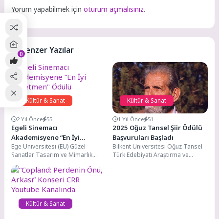
Yorum yapabilmek için
oturum açmalısınız
.
Benzer Yazılar
0
Kültür & Sanat
Kültür & Sanat
2 Yıl Önce
55
1 Yıl Önce
51
Egeli Sinemacı
2025 Oğuz Tansel Şiir Ödülü
Akademisyene “En İyi
Başvuruları Başladı
Ege Üniversitesi (EÜ) Güzel
Bilkent Üniversitesi Oğuz Tansel
Yönetmen" Ödülü
Sanatlar Tasarım ve Mimarlık
Türk Edebiyatı Araştırma ve
Fakültesi Dr. Öğretim Üyesi Onur
Uygulama Merkezi tarafından her
Orkan Akşit’in...
yıl dönüşümlü olarak...
Kültür & Sanat