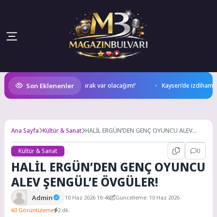
Son Eklenenler
azin’de: ‘Son assolist olarak var olacağım!’
Kayseri’de izdiham değil,
Ana Sayfa
Kültür & Sanat
HALİL ERGÜN’DEN GENÇ OYUNCU ALEV
ŞENGÜL’E ÖVGÜLER!
Kültür & Sanat
0
HALİL ERGÜN’DEN GENÇ OYUNCU
ALEV ŞENGÜL’E ÖVGÜLER!
Admin
10 Haz 2026 16:46
Güncelleme: 10 Haz 2026
60 Görüntüleme
2 dk.