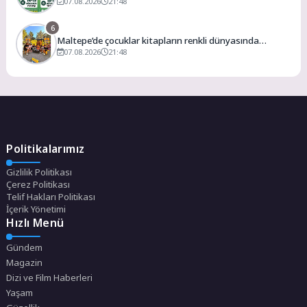
da Devam Edecek
07.08.2026
21:48
6
Maltepe’de çocuklar kitapların renkli dünyasında
buluştu
07.08.2026
21:48
Politikalarımız
Gizlilik Politikası
Çerez Politikası
Telif Hakları Politikası
İçerik Yönetimi
Hızlı Menü
Gündem
Magazin
Dizi ve Film Haberleri
Yaşam