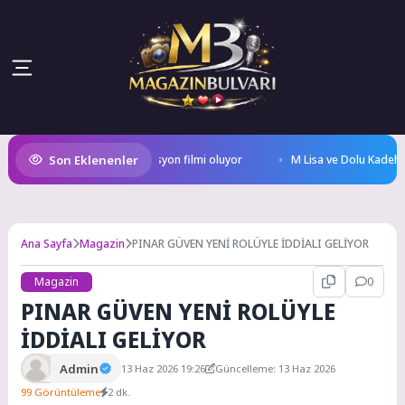
Son Eklenenler
kiye’nin ilk IMAX® animasyon filmi oluyor
M Lisa ve Dolu Kadehi Ters Tu
Ana Sayfa
Magazin
PINAR GÜVEN YENİ ROLÜYLE İDDİALI GELİYOR
Magazin
0
PINAR GÜVEN YENİ ROLÜYLE
İDDİALI GELİYOR
Admin
13 Haz 2026 19:26
Güncelleme: 13 Haz 2026
99 Görüntüleme
2 dk.