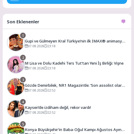
Son Eklenenler
1
Gupi ve Gülmeyen Kral Türkiye’nin ilk IMAX® animasyon
filmi oluyor
07.08.2026
23:18
2
M Lisa ve Dolu Kadehi Ters Tut’tan Yeni İş Birliği: Vişne
07.08.2026
23:18
3
Gözde Demirbilek, NR1 Magazin’de: ‘Son assolist olarak
var olacağım!’
07.08.2026
22:52
4
Kayseri’de izdiham değil, rekor vardı!
07.08.2026
22:52
5
Konya Büyükşehir’in Baba-Oğul Kampı Ağustos Ayında