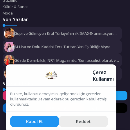
Güzellik
Kültür & Sanat
Moda
Son Yazılar
Gupi ve Gülmeyen Kral Türkiye’nin ilk IMAX® animasyon
filmi oluyor
M Lisa ve Dolu Kadehi Ters Tut’tan Yeni İş Birliği: Vişne
Gözde Demirbilek, NR1 Magazin’de: ‘Son assolist olarak var
olacağım!’
Çerez
Kayseri’de izdiham değil, rekor vardı!
Kullanımı
Sosyal Medya
Bu site, kullanıcı deneyimini geliştirmek için çerezleri
Instagram
Facebook
Twitter
kullanmaktadır. Devam ederek bu çerezleri kabul etmiş
olursunuz.
LinkedIn
YouTube
TikTok
Kabul Et
Reddet