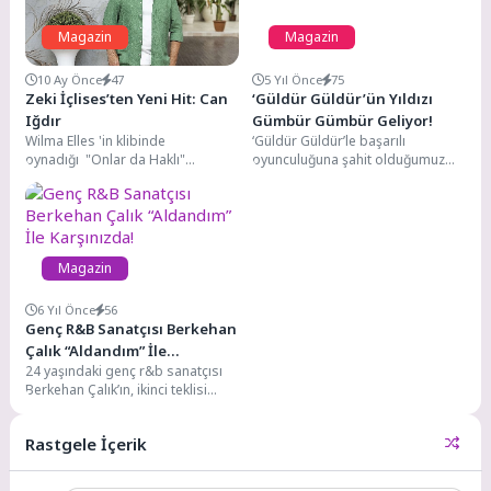
Magazin
Magazin
10 Ay Önce
47
5 Yıl Önce
75
Zeki İçlises’ten Yeni Hit: Can
‘Güldür Güldür’ün Yıldızı
Iğdır
Gümbür Gümbür Geliyor!
Wilma Elles 'in klibinde
‘Güldür Güldür’le başarılı
oynadığı "Onlar da Haklı"
oyunculuğuna şahit olduğumuz
şarkısıyla büyük beğeni toplayan
Berkay Tulumbacı, yeni single’ı
Zeki İçlises, şimdi de...
‘Sen Yazar Ben Hayal’ ile...
Magazin
6 Yıl Önce
56
Genç R&B Sanatçısı Berkehan
Çalık “Aldandım” İle
24 yaşındaki genç r&b sanatçısı
Karşınızda!
Berkehan Çalık’ın, ikinci teklisi
“Aldandım” Universal Müzik
Türkiye etiketiyle yayında!...
Rastgele İçerik