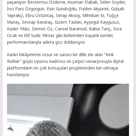
yaşanıyor. Bestemsu Özdemir, Asuman Dabak, Selen Soyder,
İnci Pars Özgürgün, Esin Gündoğdu, Fulden Akyürek, Gülşah
Yaprakçı, Ebru Üstüntaş, Serap Aksoy, Mihriban Er, Tuğçe
Maraş, Sevtap Karataş, Gizem Tavlan, Ayşegül Kaygusuz,
Kader Yıldız, Demet Öz, Cansel Baransel, Rabia Tunç, Esra
Ocak ve Elif Sude Yılmaz gibi birbirinden başarılı isimler,
performanslarıyla adeta göz dolduruyor.
Kadın hikâyelerini cesur ve sarsıcı bir dille ele alan “Kırık
Ruhlar” güçlü oyuncu kadrosu ve çarpıcı senaryosuyla dijital
platformların en çok konuşulan projelerinden biri olmaya
hazırlanıyor.