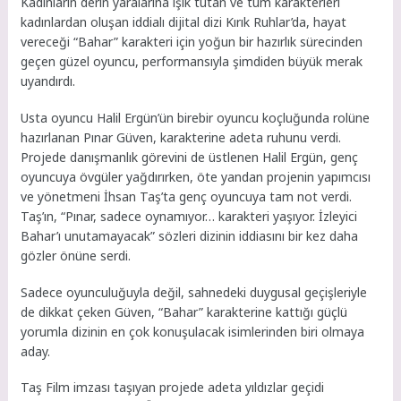
Kadınların derin yaralarına ışık tutan ve tüm karakterleri
kadınlardan oluşan iddialı dijital dizi Kırık Ruhlar’da, hayat
vereceği “Bahar” karakteri için yoğun bir hazırlık sürecinden
geçen güzel oyuncu, performansıyla şimdiden büyük merak
uyandırdı.
Usta oyuncu Halil Ergün’ün birebir oyuncu koçluğunda rolüne
hazırlanan Pınar Güven, karakterine adeta ruhunu verdi.
Projede danışmanlık görevini de üstlenen Halil Ergün, genç
oyuncuya övgüler yağdırırken, öte yandan projenin yapımcısı
ve yönetmeni İhsan Taş’ta genç oyuncuya tam not verdi.
Taş’ın, “Pınar, sadece oynamıyor… karakteri yaşıyor. İzleyici
Bahar’ı unutamayacak” sözleri dizinin iddiasını bir kez daha
gözler önüne serdi.
Sadece oyunculuğuyla değil, sahnedeki duygusal geçişleriyle
de dikkat çeken Güven, “Bahar” karakterine kattığı güçlü
yorumla dizinin en çok konuşulacak isimlerinden biri olmaya
aday.
Taş Film imzası taşıyan projede adeta yıldızlar geçidi