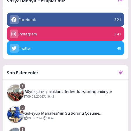
Sosyal Medya Hesaplarımız
Facebook
321
Instagram
341
Twitter
49
Son Eklenenler
1
Büyükşehir, çocukları afetlere karşı bilinçlendiriyor
09.08.2026
10:48
2
Gökeyüp Mahallesi’nin Su Sorunu Çözüme
Kavuşturuldu
09.08.2026
10:48
3