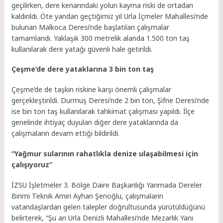
geçilirken, dere kenarındaki yolun kayma riski de ortadan
kaldırıldı. Öte yandan geçtiğimiz yıl Urla İçmeler Mahallesi’nde
bulunan Malkoca Deresi’nde başlatılan çalışmalar
tamamlandı. Yaklaşık 300 metrelik alanda 1.500 ton taş
kullanılarak dere yatağı güvenli hale getirildi.
Çeşme’de dere yataklarına 3 bin ton taş
Çeşme’de de taşkın riskine karşı önemli çalışmalar
gerçekleştirildi. Durmuş Deresi’nde 2 bin ton, Şifne Deresi’nde
ise bin ton taş kullanılarak tahkimat çalışması yapıldı. İlçe
genelinde ihtiyaç duyulan diğer dere yataklarında da
çalışmaların devam ettiği bildirildi.
“Yağmur sularının rahatlıkla denize ulaşabilmesi için
çalışıyoruz”
İZSU İşletmeler 3. Bölge Daire Başkanlığı Yarımada Dereler
Birimi Teknik Amiri Ayhan Şenoğlu, çalışmaların
vatandaşlardan gelen talepler doğrultusunda yürütüldüğünü
belirterek, “Şu an Urla Denizli Mahallesi’nde Mezarlık Yanı