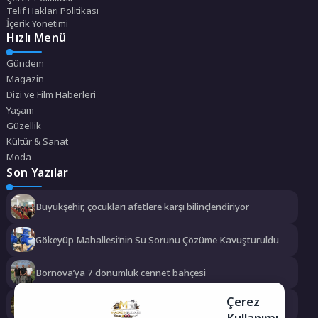
Telif Hakları Politikası
İçerik Yönetimi
Hızlı Menü
Gündem
Magazin
Dizi ve Film Haberleri
Yaşam
Güzellik
Kültür & Sanat
Moda
Son Yazılar
Büyükşehir, çocukları afetlere karşı bilinçlendiriyor
Gökeyüp Mahallesi’nin Su Sorunu Çözüme Kavuşturuldu
Bornova’ya 7 dönümlük cennet bahçesi
Çerez
Karamürsel Plaj Yolu Caddesi’ne özel asfalt dokunuşu
Kullanımı