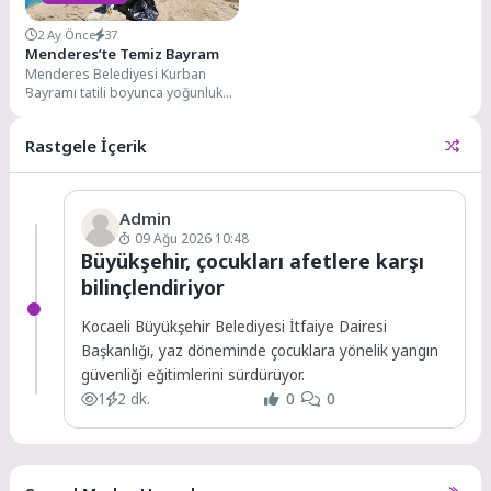
2 Ay Önce
37
Menderes’te Temiz Bayram
Menderes Belediyesi Kurban
Bayramı tatili boyunca yoğunluk
artışı yaşanan tatil bölgesi
ağırlıkta olmak üzere ilçe...
Rastgele İçerik
Admin
09 Ağu 2026 10:48
Büyükşehir, çocukları afetlere karşı
bilinçlendiriyor
Kocaeli Büyükşehir Belediyesi İtfaiye Dairesi
Başkanlığı, yaz döneminde çocuklara yönelik yangın
güvenliği eğitimlerini sürdürüyor.
1
2 dk.
0
0