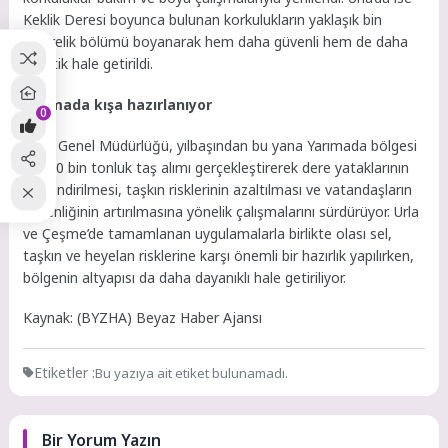
Keklik Deresi boyunca bulunan korkulukların yaklaşık bin
metrelik bölümü boyanarak hem daha güvenli hem de daha
estetik hale getirildi.
Yarımada kışa hazırlanıyor
0
İZSU Genel Müdürlüğü, yılbaşından bu yana Yarımada bölgesi
için 30 bin tonluk taş alımı gerçekleştirerek dere yataklarının
güçlendirilmesi, taşkın risklerinin azaltılması ve vatandaşların
güvenliğinin artırılmasına yönelik çalışmalarını sürdürüyor. Urla
ve Çeşme’de tamamlanan uygulamalarla birlikte olası sel,
taşkın ve heyelan risklerine karşı önemli bir hazırlık yapılırken,
bölgenin altyapısı da daha dayanıklı hale getiriliyor.
Kaynak: (BYZHA) Beyaz Haber Ajansı
Etiketler :
Bu yazıya ait etiket bulunamadı.
Bir Yorum Yazın