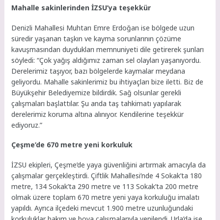
Mahalle sakinlerinden İZSU’ya teşekkür
Denizli Mahallesi Muhtarı Emre Erdoğan ise bölgede uzun
süredir yaşanan taşkın ve kayma sorunlarının çözüme
kavuşmasından duydukları memnuniyeti dile getirerek şunları
söyledi: “Çok yağış aldığımız zaman sel olayları yaşanıyordu.
Derelerimiz taşıyor, bazı bölgelerde kaymalar meydana
geliyordu. Mahalle sakinlerimiz bu ihtiyaçları bize iletti. Biz de
Büyükşehir Belediyemize bildirdik. Sağ olsunlar gerekli
çalışmaları başlattılar. Şu anda taş tahkimatı yapılarak
derelerimiz koruma altına alınıyor. Kendilerine teşekkür
ediyoruz.”
Çeşme’de 670 metre yeni korkuluk
İZSU ekipleri, Çeşme’de yaya güvenliğini artırmak amacıyla da
çalışmalar gerçekleştirdi. Çiftlik Mahallesi’nde 4 Sokak’ta 180
metre, 134 Sokak’ta 290 metre ve 113 Sokak’ta 200 metre
olmak üzere toplam 670 metre yeni yaya korkuluğu imalatı
yapıldı. Ayrıca ilçedeki mevcut 1.900 metre uzunluğundaki
korkuluklar bakım ve boya çalışmalarıyla yenilendi. Urla’da ise