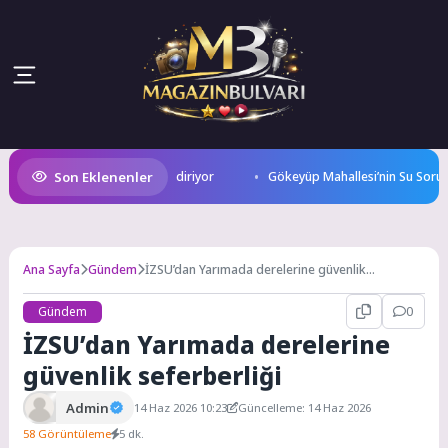
Son Eklenenler
ları afetlere karşı bilinçlendiriyor
Gökeyüp Mahallesi’nin Su Sorunu 
Ana Sayfa
Gündem
İZSU’dan Yarımada derelerine güvenlik
seferberliği
Gündem
0
İZSU’dan Yarımada derelerine
güvenlik seferberliği
Admin
14 Haz 2026 10:23
Güncelleme: 14 Haz 2026
58 Görüntüleme
5 dk.