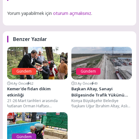
Yorum yapabilmek için
oturum açmalısınız
.
Benzer Yazılar
Gündem
Gündem
4 Ay Önce
62
3 Ay Önce
49
Kemer’de fidan dikim
Başkan Altay, Sanayi
etkinliği
Bölgesinde Trafik Yükünü
21-26 Mart tarihleri arasında
Konya Büyükşehir Belediye
Rahatlatacak 15 Kilometrelik
kutlanan Orman Haftası
Başkanı Uğur İbrahim Altay, Aslım
İki Yeni Caddede
dolayısıyla Kemer’de fidan dikim
bölgesindeki sanayi sitelerinin
İncelemelerde Bulundu
etkinliği düzenlendi. D-400
trafik yükünü rahatlatacak
karayolu üzerinde...
toplam...
Gündem