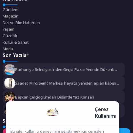
Gündem
Magazin
Dizi ve Film Haberleri
Yaşam
Güzellik
Kültür & Sanat
Moda
Son Yazılar
Burhaniye Belediyesi’nden Geçici Pazar Yerinde Düzenli
Denetim
Saadet Mirci Semt Merkezi hayata yeniden açılan kapısı
oldu
Başkan Çerçioğlu’ndan Didim’de Yaz Konseri
Çerez
Türk Dünyası’nın Kalbi Keçiören’de Attı
Kullanımı
Sosyal Medya
Bu site, kullanıcı deneyimini geliştirmek için çerezleri