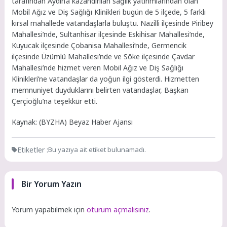
tarafından Aydın’a kazandırılan sağlık yatırımlarından olan
Mobil Ağız ve Diş Sağlığı Klinikleri bugün de 5 ilçede, 5 farklı
kırsal mahallede vatandaşlarla buluştu. Nazilli ilçesinde Piribey
Mahallesi’nde, Sultanhisar ilçesinde Eskihisar Mahallesi’nde,
Kuyucak ilçesinde Çobanisa Mahallesi’nde, Germencik
ilçesinde Üzümlü Mahallesi’nde ve Söke ilçesinde Çavdar
Mahallesi’nde hizmet veren Mobil Ağız ve Diş Sağlığı
Klinikleri’ne vatandaşlar da yoğun ilgi gösterdi. Hizmetten
memnuniyet duyduklarını belirten vatandaşlar, Başkan
Çerçioğlu’na teşekkür etti.
Kaynak: (BYZHA) Beyaz Haber Ajansı
Etiketler :
Bu yazıya ait etiket bulunamadı.
Bir Yorum Yazın
Yorum yapabilmek için
oturum açmalısınız
.