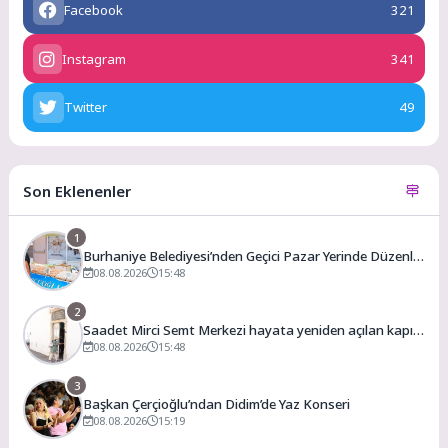
Facebook
321
Instagram
341
Twitter
49
Son Eklenenler
1
Burhaniye Belediyesi’nden Geçici Pazar Yerinde Düzenli
Denetim
08.08.2026
15:48
2
Saadet Mirci Semt Merkezi hayata yeniden açılan kapısı
oldu
08.08.2026
15:48
3
Başkan Çerçioğlu’ndan Didim’de Yaz Konseri
08.08.2026
15:19