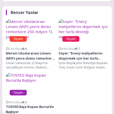
Benzer Yazılar
Yaşam
Yaşam
2 Yıl Önce
43
4 Yıl Önce
57
Mersin Uluslararası Limanı
Soyer: “Enerji maliyetlerini
(MIP) çevre dostu römorköre
düşürmek için her türlü
Liman sahasında 22 Mayıs’ta
İzmir Büyükşehir Belediye Başkanı
250 milyon TL yatırım yaptı
desteği veriyoruz”
gerçekleşen törene, Akdeniz
Tunç Soyer, İzmir Bölgesi Sulama
Bölge Garnizon Komutanı
Kooperatifleri Birliği Başkanı
Tuğamiral Murat Fırat, Mersin
Hüseyin İlhan Yavuz...
Vali...
Yaşam
4 Yıl Önce
25
TOSFED Baja Kupası Bursa’da
Başlıyor