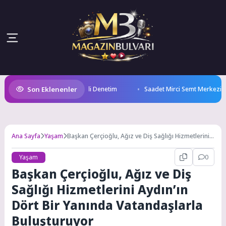
Son Eklenenler
 Geçici Pazar Yerinde Düzenli Denetim
Saadet Mirci Semt Merkezi haya
Ana Sayfa
Yaşam
Başkan Çerçioğlu, Ağız ve Diş Sağlığı Hizmetlerini
Aydın’ın Dört Bir Yanında Vatandaşlarla
Buluşturuyor
Yaşam
0
Başkan Çerçioğlu, Ağız ve Diş
Sağlığı Hizmetlerini Aydın’ın
Dört Bir Yanında Vatandaşlarla
Buluşturuyor