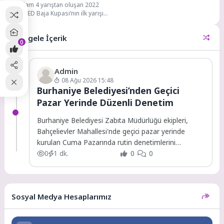
Toplam 4 yarıştan oluşan 2022
TOSFED Baja Kupası’nın ilk yarışı
olan Baja Mustafakemalpaşa,
Bursa Alternatif...
Rastgele İçerik
0
Admin
08 Ağu 2026 15:48
Burhaniye Belediyesi’nden Geçici
Pazar Yerinde Düzenli Denetim
Burhaniye Belediyesi Zabıta Müdürlüğü ekipleri,
Bahçelievler Mahallesi'nde geçici pazar yerinde
kurulan Cuma Pazarında rutin denetimlerini
sürdürüyor.
0
1 dk.
0
0
Sosyal Medya Hesaplarımız