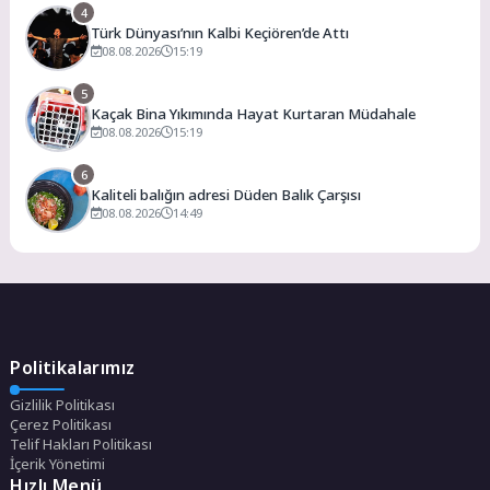
4
Türk Dünyası’nın Kalbi Keçiören’de Attı
08.08.2026
15:19
5
Kaçak Bina Yıkımında Hayat Kurtaran Müdahale
08.08.2026
15:19
6
Kaliteli balığın adresi Düden Balık Çarşısı
08.08.2026
14:49
Politikalarımız
Gizlilik Politikası
Çerez Politikası
Telif Hakları Politikası
İçerik Yönetimi
Hızlı Menü