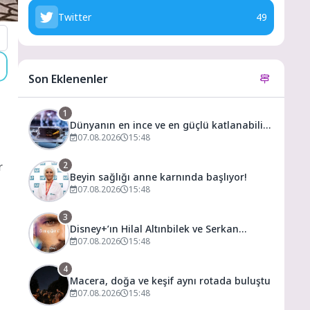
Twitter
49
Son Eklenenler
1
Dünyanın en ince ve en güçlü katlanabilir
amiral gemisi HONOR Magic V6 Türkiye’de
07.08.2026
15:48
2
r
Beyin sağlığı anne karnında başlıyor!
07.08.2026
15:48
3
Disney+’ın Hilal Altınbilek ve Serkan
Çayoğlu’nun Başrollerinde Yer Aldığı
07.08.2026
15:48
“Öngörü” Filminin Teaser Afişleri ve Merak
Uyandıran İlk Tanıtımı Yayımlandı
4
Macera, doğa ve keşif aynı rotada buluştu
07.08.2026
15:48