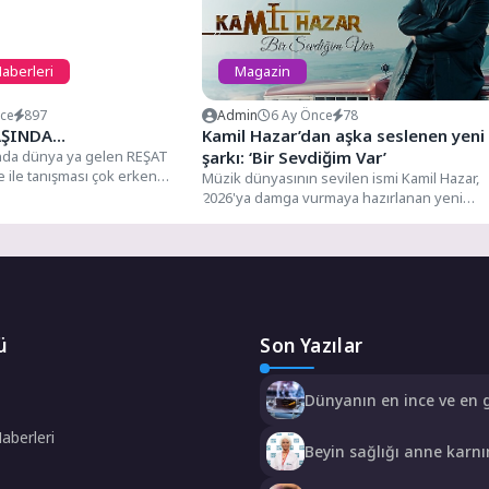
Haberleri
Magazin
nce
897
Admin
6 Ay Önce
78
AŞINDA…
Kamil Hazar’dan aşka seslenen yeni
ında dünya ya gelen REŞAT
şarkı: ‘Bir Sevdiğim Var’
le tanışması çok erken
Müzik dünyasının sevilen ismi Kamil Hazar,
2026'ya damga vurmaya hazırlanan yeni
şarkısı "Bir Sevdiğim Var"...
ü
Son Yazılar
Dünyanın en ince ve en 
katlanabilir amiral gemisi
Haberleri
HONOR Magic V6 Türkiy
Beyin sağlığı anne karn
başlıyor!