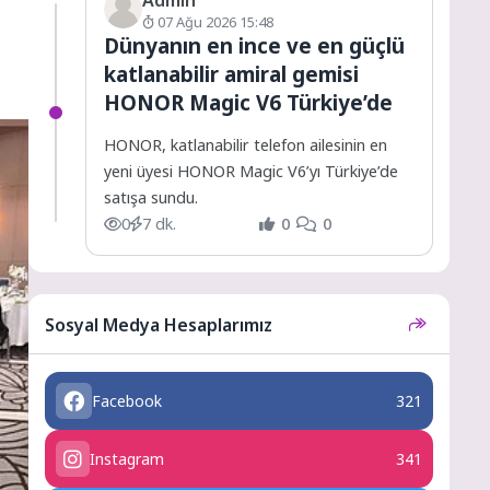
07 Ağu 2026 15:48
Dünyanın en ince ve en güçlü
katlanabilir amiral gemisi
HONOR Magic V6 Türkiye’de
HONOR, katlanabilir telefon ailesinin en
yeni üyesi HONOR Magic V6’yı Türkiye’de
satışa sundu.
0
7 dk.
0
0
Sosyal Medya Hesaplarımız
Facebook
321
Instagram
341