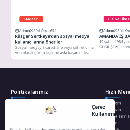
Magazin
Dizi ve Film 
Admin
6 Yıl Önce
54
Admin
3 Yıl Ö
Rüzgar Sertkaya’dan sosyal medya
AMANDA İŞ B
kullanıcılarına öneriler
19 şubat 1984 yıl
GÜMÜŞTAÇ sahne i
Sosyal medyayı ticarethane veya şöhret olma
yaşlarda...
yeri olarak gören kişilerin asla başarı elde
edemeyeceğini ifade...
Politikalarımız
Hızlı Men
Gizlilik Politikası
Gündem
Çerez
Çerez Politikası
Magazin
Kullanımı
Telif Hakları Politikası
Dizi ve Film 
İçerik Yönetimi
Yaşam
Güzellik
Bu site, kullanıcı deneyimini geliştirmek için çerezleri