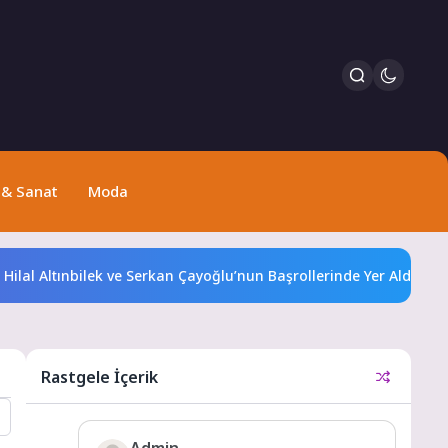
 & Sanat
Moda
ınbilek ve Serkan Çayoğlu’nun Başrollerinde Yer Aldığı “Öngörü” Fi
Rastgele İçerik
Admin