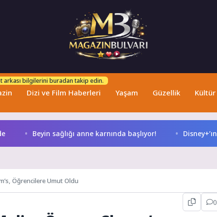
 arkası bilgilerini buradan takip edin.
zin
Dizi ve Film Haberleri
Yaşam
Güzellik
Kültür
Beyin sağlığı anne karnında başlıyor!
Disney+’ın Hilal Alt
rm’s, Öğrencilere Umut Oldu
0