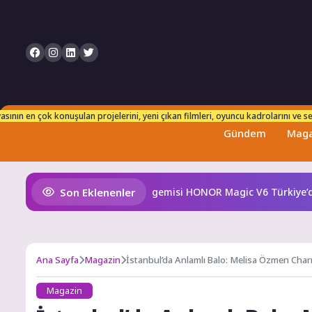
n takip edebilirsiniz. Her an taze ve güncel bilgilerle karşınızdayız!
sının en çok konuşulan projelerini, yeni çıkan filmleri, oyuncu kadrolarını ve set
Gündem
Maga
Son Eklenenler
lü katlanabilir amiral gemisi HONOR Magic V6 Türkiye’de
Ana Sayfa
Magazin
İstanbul’da Anlamlı Balo: Melisa Özmen Cha
Magazin