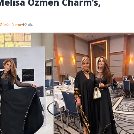
 Melisa Özmen Charm’s,
 Görüntüleme
2 dk.