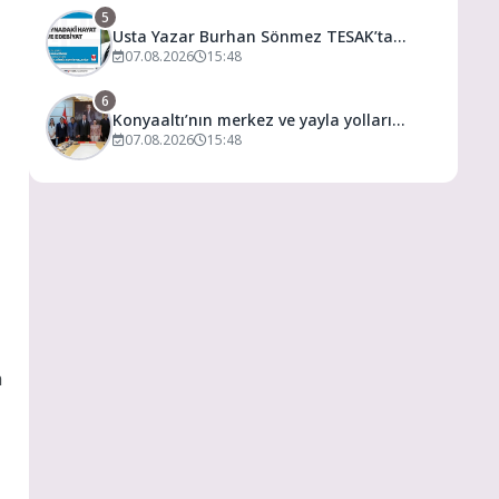
5
Usta Yazar Burhan Sönmez TESAK’ta
Okurlarıyla Buluşuyor
07.08.2026
15:48
6
Konyaaltı’nın merkez ve yayla yolları
yenilenecek
07.08.2026
15:48
a