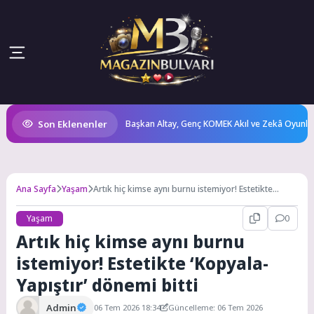
Son Eklenenler
ni Vitrine Çıkarıyor
Başkan Altay, Genç KOMEK Akıl ve Zekâ Oyunları’nın
Ana Sayfa
Yaşam
Artık hiç kimse aynı burnu istemiyor! Estetikte
‘Kopyala-Yapıştır’ dönemi bitti
Yaşam
0
Artık hiç kimse aynı burnu
istemiyor! Estetikte ‘Kopyala-
Yapıştır’ dönemi bitti
Admin
06 Tem 2026 18:34
Güncelleme: 06 Tem 2026