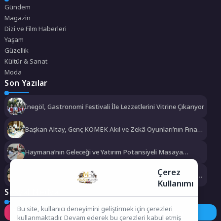
Gündem
Magazin
Dizi ve Film Haberleri
Yaşam
Güzellik
Kültür & Sanat
Moda
Son Yazılar
İnegöl, Gastronomi Festivali İle Lezzetlerini Vitrine Çıkarıyor
Başkan Altay, Genç KOMEK Akıl ve Zekâ Oyunları’nın Final
Turunda Öğrencilerin Heyecanını Paylaştı
Haymana’nın Geleceği ve Yatırım Potansiyeli Masaya
Yatırıldı
Çerez
Manisa Büyükşehir Belediyesi “Sağlıklı İşyeri” Sertifikasını
Kullanımı
Aldı
Sosyal Medya
Bu site, kullanıcı deneyimini geliştirmek için çerezleri
Instagram
Facebook
Twitter
kullanmaktadır. Devam ederek bu çerezleri kabul etmiş