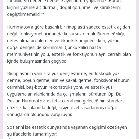
farklıdır. Bu nedenle herkese aynı burun yapılamaz. Burun,
kişinin yüzüne ait durmalı; doğal görünmeli ve karakterini
değiştirmemelidir.”
Hummatov’a göre başarılı bir rinoplasti sadece estetik açıdan
değil, fonksiyonel açıdan da kusursuz olmalı. Burun eğriliği,
nefes alma problemleri ve tıkanıklıklar giderilirken, yüzün
doğal dengesi de korunmalı. Çünkü kalıcı hasta
memnuniyetinin yolu, estetik ve fonksiyonun aynı cerrahi plan
içinde buluşmasından geçiyor.
Rinoplastinin yanı sıra yüz gençleştirme, endoskopik yüz
germe, boyun germe, alın ve şakak germe, fonksiyonel burun
cerrahisi, baş-boyun rekonstrüksiyonu ve estetik yüz
uygulamaları alanlarında da çalışmalarını sürdüren Op. Dr.
Ruslan Hummatov, estetik cerrahinin geleceğinin standart
güzellik kalıplarında değil, kişiye özel tasarlanmış doğal
sonuçlarda olduğunu vurguluyor.
Sözlerini ise estetik dünyasında yaşanan değişimi özetleyen
şu ifadelerle tamamlıyor: