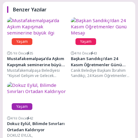
Benzer Yazılar
Yaşam
Yaşam
5 Yıl Önce
35
4 Yıl Önce
43
Mustafakemalpaşa’da Aşkım
Başkan Sandıkçı’dan 24
Kapışmak seminerine büyük
Kasım Öğretmenler Günü
Mustafakemalpaşa Belediyesi
Canik Belediye Başkanı İbrahim
ilgi
Mesajı
''Kişisel Gelişim ve Gelecek
Sandıkçı, 24 Kasım Öğretmenler
Kaygısı Semineri'' düzenledi
Günü dolayısıyla mesaj yayımladı.
Kişisel gelişim ve gelecek kaygısı
Yayımladığı mesajda...
semineri...
Yaşam
4 Yıl Önce
42
Dokuz Eylül, Bilimde Sınırları
Ortadan Kaldırıyor
DOKUZ EYLÜL,