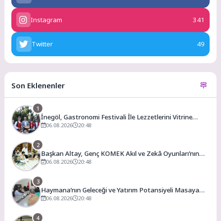
Instagram
341
Twitter
49
Son Eklenenler
1
İnegöl, Gastronomi Festivali İle Lezzetlerini Vitrine
Çıkarıyor
06.08.2026
20:48
2
Başkan Altay, Genç KOMEK Akıl ve Zekâ Oyunları’nın
Final Turunda Öğrencilerin Heyecanını Paylaştı
06.08.2026
20:48
3
Haymana’nın Geleceği ve Yatırım Potansiyeli Masaya
Yatırıldı
06.08.2026
20:48
4