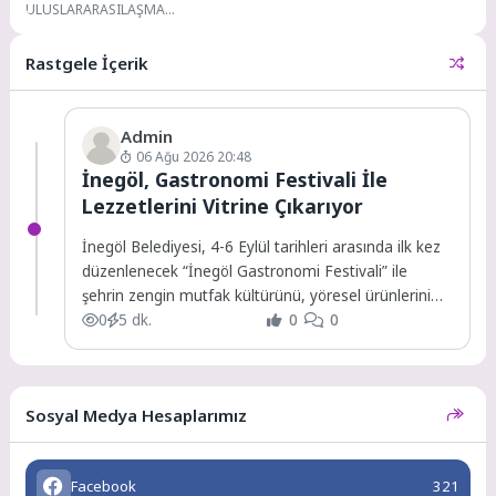
ULUSLARARASILAŞMA
HEDEFLERİNE ODAKLANDI Dokuz
Eylül Üniversitesi (DEÜ),
Rastgele İçerik
uluslararasılaşma hedeflerine
yönelik çalışmalarına aralıksız...
Admin
06 Ağu 2026 20:48
İnegöl, Gastronomi Festivali İle
Lezzetlerini Vitrine Çıkarıyor
İnegöl Belediyesi, 4-6 Eylül tarihleri arasında ilk kez
düzenlenecek “İnegöl Gastronomi Festivali” ile
şehrin zengin mutfak kültürünü, yöresel ürünlerini
ve...
0
5 dk.
0
0
Sosyal Medya Hesaplarımız
Facebook
321