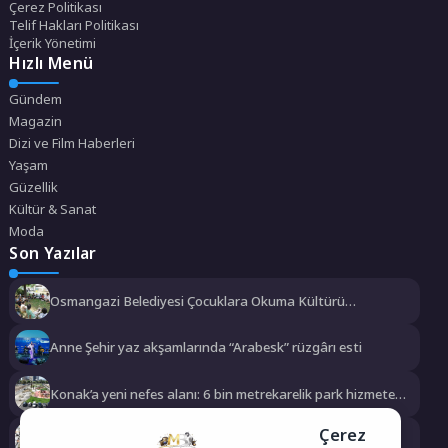
Çerez Politikası
Telif Hakları Politikası
İçerik Yönetimi
Hızlı Menü
Gündem
Magazin
Dizi ve Film Haberleri
Yaşam
Güzellik
Kültür & Sanat
Moda
Son Yazılar
Osmangazi Belediyesi Çocuklara Okuma Kültürü
Kazandırıyor
Anne Şehir yaz akşamlarında “Arabesk” rüzgârı esti
Konak’a yeni nefes alanı: 6 bin metrekarelik park hizmete
açılıyor
Çerez
Osmangazi Belediyesi Pazarlardan Aylık 600 Ton Atık