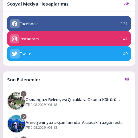
Sosyal Medya Hesaplarımız
Facebook
321
Instagram
341
Twitter
49
Son Eklenenler
1
Osmangazi Belediyesi Çocuklara Okuma Kültürü
Kazandırıyor
10.08.2026
01:18
2
Anne Şehir yaz akşamlarında “Arabesk” rüzgârı esti
10.08.2026
01:18