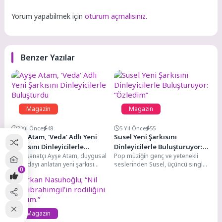
Yorum yapabilmek için
oturum açmalısınız
.
Benzer Yazılar
Magazin
Magazin
3 Yıl Önce
48
5 Yıl Önce
55
Ayşe Atam, 'Veda' Adlı Yeni
Susel Yeni Şarkısını
Şarkısını Dinleyicilerle
Dinleyicilerle Buluşturuyor:
Ünlü sanatçı Ayşe Atam, duygusal
Pop müziğin genç ve yetenekli
Buluşturdu
“Özledim”
bir vedayı anlatan yeni şarkısı
seslerinden Susel, üçüncü single’ı
0
"Veda"yı PDND Music & Video...
“Özledim”i Universal Music
Türkiye etiketiyle 2...
Magazin