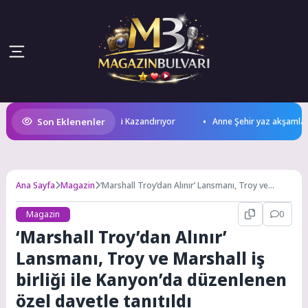
Son Eklenenler
si Çocuklara Okuma Kültürü Kazandırıyor
Anne Şehir yaz akşamlarınd
Ana Sayfa
Magazin
‘Marshall Troy’dan Alınır’ Lansmanı, Troy ve
Marshall iş birliği ile Kanyon’da düzenlenen özel
davetle tanıtıldı
Magazin
0
‘Marshall Troy’dan Alınır’
Lansmanı, Troy ve Marshall iş
birliği ile Kanyon’da düzenlenen
özel davetle tanıtıldı