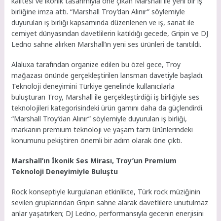
kalitesi ve ikonik tasarımıyla öne çıkan Marshall ile yeni bir iş
birliğine imza attı. “Marshall Troy’dan Alınır” söylemiyle
duyurulan iş birliği kapsamında düzenlenen ve iş, sanat ile
cemiyet dünyasından davetlilerin katıldığı gecede, Gripin ve DJ
Ledno sahne alırken Marshall’ın yeni ses ürünleri de tanıtıldı.
Alaluxa tarafından organize edilen bu özel gece, Troy
mağazası önünde gerçekleştirilen lansman davetiyle başladı.
Teknoloji deneyimini Türkiye genelinde kullanıcılarla
buluşturan Troy, Marshall ile gerçekleştirdiği iş birliğiyle ses
teknolojileri kategorisindeki ürün gamını daha da güçlendirdi.
“Marshall Troy’dan Alınır” söylemiyle duyurulan iş birliği,
markanın premium teknoloji ve yaşam tarzı ürünlerindeki
konumunu pekiştiren önemli bir adım olarak öne çıktı.
Marshall’ın İkonik Ses Mirası, Troy’un Premium
Teknoloji Deneyimiyle Buluştu
Rock konseptiyle kurgulanan etkinlikte, Türk rock müziğinin
sevilen gruplarından Gripin sahne alarak davetlilere unutulmaz
anlar yaşatırken; DJ Ledno, performansıyla gecenin enerjisini