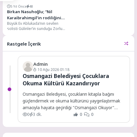
5 Yıl Önce
48
Birkan Nasuhoğlu; “Nil
Karaibrahimgil’in rodiliğini
Büyük Ev Ablukada’nın sevilen
yaptım.”
solisti Gülinler’in sunduğu Zorlu
PSM’nin yepyeni dijital serisi “Bir
Masada Oturduk”,...
Rastgele İçerik
Admin
10 Ağu 2026 01:18
Osmangazi Belediyesi Çocuklara
Okuma Kültürü Kazandırıyor
Osmangazi Belediyesi, çocukların kitapla bağını
güçlendirmek ve okuma kültürünü yaygınlaştırmak
amacıyla hayata geçirdiği "Osmangazi Okuyor"
projesi kapsamında bu kez Yeniceabat...
0
3 dk.
0
0