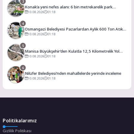
3
Konak’a yeni nefes alanı: 6 bin metrekarelik park
hizmete açılıyor
10.08.2026
01:18
4
Osmangazi Belediyesi Pazarlardan Aylık 600 Ton Atık
Topluyor
10.08.2026
01:18
5
Manisa Büyükşehir’den Kula’da 12,5 Kilometrelik Yol
Hamlesi
10.08.2026
01:18
6
Nilüfer Belediyesi’nden mahallelerde yerinde inceleme
10.08.2026
01:18
Politikalarımız
Gizlilik Politikası