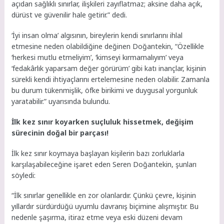
açıdan sağlıklı sınırlar, ilişkileri zayıflatmaz; aksine daha açık,
dürüst ve güvenilir hale getirir.” dedi.
‘İyi insan olma’ algısının, bireylerin kendi sınırlarını ihlal
etmesine neden olabildiğine değinen Doğantekin, “Özellikle
‘herkesi mutlu etmeliyim’, ‘kimseyi kırmamalıyım’ veya
‘fedakârlık yaparsam değer görürüm’ gibi katı inançlar, kişinin
sürekli kendi ihtiyaçlarını ertelemesine neden olabilir. Zamanla
bu durum tükenmişlik, öfke birikimi ve duygusal yorgunluk
yaratabilir.” uyarısında bulundu.
İlk kez sınır koyarken suçluluk hissetmek, değişim
sürecinin doğal bir parçası!
İlk kez sınır koymaya başlayan kişilerin bazı zorluklarla
karşılaşabileceğine işaret eden Seren Doğantekin, şunları
söyledi:
“İlk sınırlar genellikle en zor olanlardır. Çünkü çevre, kişinin
yıllardır sürdürdüğü uyumlu davranış biçimine alışmıştır. Bu
nedenle şaşırma, itiraz etme veya eski düzeni devam