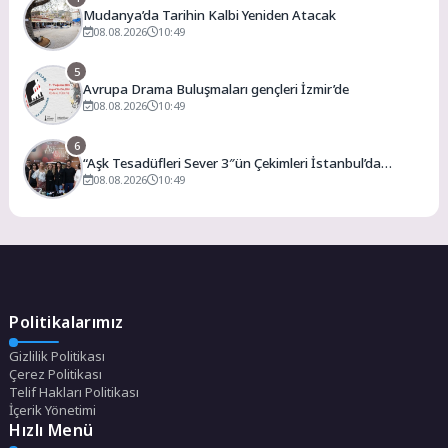
Mudanya’da Tarihin Kalbi Yeniden Atacak
08.08.2026
10:49
5
Avrupa Drama Buluşmaları gençleri İzmir’de
08.08.2026
10:49
6
“Aşk Tesadüfleri Sever 3″ün Çekimleri İstanbul’da
Tamamlandı!
08.08.2026
10:49
Politikalarımız
Gizlilik Politikası
Çerez Politikası
Telif Hakları Politikası
İçerik Yönetimi
Hızlı Menü