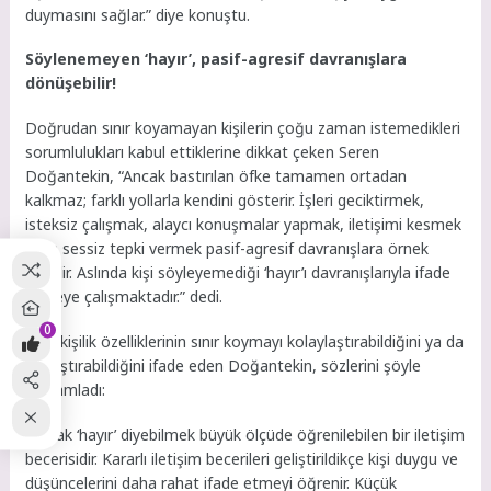
duymasını sağlar.” diye konuştu.
Söylenemeyen ‘hayır’, pasif-agresif davranışlara
dönüşebilir!
Doğrudan sınır koyamayan kişilerin çoğu zaman istemedikleri
sorumlulukları kabul ettiklerine dikkat çeken Seren
Doğantekin, “Ancak bastırılan öfke tamamen ortadan
kalkmaz; farklı yollarla kendini gösterir. İşleri geciktirmek,
isteksiz çalışmak, alaycı konuşmalar yapmak, iletişimi kesmek
veya sessiz tepki vermek pasif-agresif davranışlara örnek
olabilir. Aslında kişi söyleyemediği ‘hayır’ı davranışlarıyla ifade
etmeye çalışmaktadır.” dedi.
0
Bazı kişilik özelliklerinin sınır koymayı kolaylaştırabildiğini ya da
zorlaştırabildiğini ifade eden Doğantekin, sözlerini şöyle
tamamladı:
“Ancak ‘hayır’ diyebilmek büyük ölçüde öğrenilebilen bir iletişim
becerisidir. Kararlı iletişim becerileri geliştirildikçe kişi duygu ve
düşüncelerini daha rahat ifade etmeyi öğrenir. Küçük