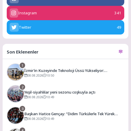
Instagram
341
Twitter
49
Son Eklenenler
1
İzmir’in Kuzeyinde Teknoloji Üssü Yükseliyor:
Technocity İzmir’de İnşaat Süreci Başladı
08.08.2026
10:50
2
Yeşil-siyahlılar yeni sezonu coşkuyla açtı
08.08.2026
10:49
3
Başkan Hatice Gençay: “Didim Türkülerle Tek Yürek
Oldu”
08.08.2026
10:49
4