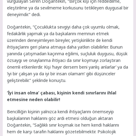
vurgulayan Seren Doğantekin, “Birçok kişi için reddedilme,
eleştirilme ya da sevilmeme korkusunu tetikleyen duygusal bir
deneyimdir.” dedi.
Doğantekin, “Çocuklukta sevgiyi daha çok uyumlu olmak,
fedakârlık yapmak ya da başkalarını memnun etmek
üzerinden deneyimleyen bireyler, yetişkinlikte de kendi
ihtiyaçlarını geri plana atmaya daha yatkın olabilirler. Bunun
yanında çatışmadan kaçınma eğilimi, suçluluk duygusu, düşük
özsaygı ve onaylanma ihtiyacı da sınır koymayı zorlaştıran
önemli etkenlerdir. Kişi ‘hayır dersem beni yanlış anlarlar’ ya da
‘iyi bir çalışan ya da iyi bir insan olamam’ gibi düşünceler
geliştirebilir.” şeklinde konuştu.
‘İyi insan olma’ çabası, kişinin kendi sınırlarını ihlal
etmesine neden olabilir!
Bencilliğin kişinin yalnızca kendi ihtiyaçlarını önemseyip
başkalarının haklarını göz ardı etmesi olduğun aktaran
Doğantekin, “Sağlıklı sınır koymak ise hem kendi haklarını
hem de karşı tarafın haklarını gözetebilmektir. Psikolojik