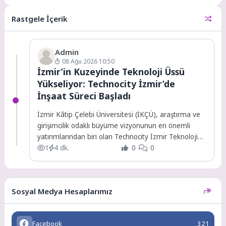
Personel A. Ş. çalışanlarını
kapsayan toplu iş sözleşmesini...
Rastgele İçerik
Admin
08 Ağu 2026 10:50
İzmir’in Kuzeyinde Teknoloji Üssü
Yükseliyor: Technocity İzmir’de
İnşaat Süreci Başladı
İzmir Kâtip Çelebi Üniversitesi (İKÇÜ), araştırma ve
girişimcilik odaklı büyüme vizyonunun en önemli
yatırımlarından biri olan Technocity İzmir Teknoloji
Geliştirme...
1
4 dk.
0
0
Sosyal Medya Hesaplarımız
Facebook
321