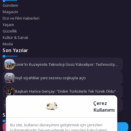
Gündem
Magazin
Dizi ve Film Haberleri
Yaşam
Güzellik
Kültür & Sanat
Moda
Son Yazılar
İzmir’in Kuzeyinde Teknoloji Üssü Yükseliyor: Technocity
İzmir’de İnşaat Süreci Başladı
Yeşil-siyahlılar yeni sezonu coşkuyla açtı
Başkan Hatice Gençay: “Didim Türkülerle Tek Yürek Oldu”
Çerez
Mudanya’da Tarihin Kalbi Yeniden Atacak
Kullanımı
Sosyal Medya
Bu site, kullanıcı deneyimini geliştirmek için çerezleri
Instagram
Facebook
Twitter
kullanmaktadır. Devam ederek bu çerezleri kabul etmiş