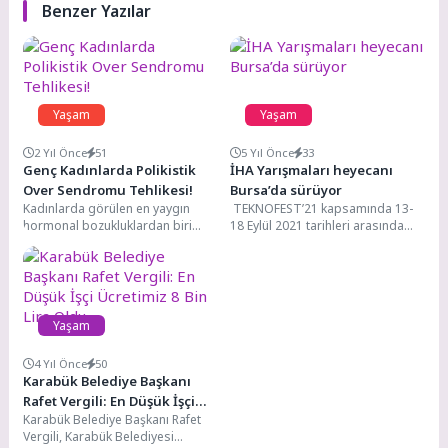
Benzer Yazılar
Yaşam
Yaşam
2 Yıl Önce
51
5 Yıl Önce
33
Genç Kadınlarda Polikistik
İHA Yarışmaları heyecanı
Over Sendromu Tehlikesi!
Bursa’da sürüyor
Kadınlarda görülen en yaygın
TEKNOFEST’21 kapsamında 13-
hormonal bozukluklardan biri
18 Eylül 2021 tarihleri arasında
olan Polikistik Over Sendromu
düzenlenen İnsansız Hava
(PCOS) dünya genelinde üreme...
Araçları Yarışmaları Bursa
Yunuseli Havalimanı’nda...
Yaşam
4 Yıl Önce
50
Karabük Belediye Başkanı
Rafet Vergili: En Düşük İşçi
Karabük Belediye Başkanı Rafet
Ücretimiz 8 Bin Lira Oldu
Vergili, Karabük Belediyesi