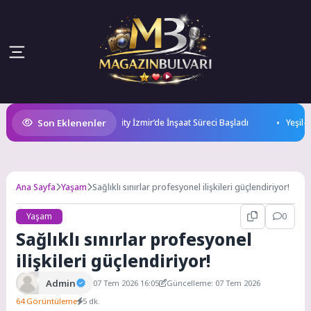
Son Eklenenler
i Üssü Yükseliyor: Technocity İzmir’de İnşaat Süreci Başladı
Yeşil-siya
Ana Sayfa
Yaşam
Sağlıklı sınırlar profesyonel ilişkileri güçlendiriyor!
Yaşam
0
Sağlıklı sınırlar profesyonel
ilişkileri güçlendiriyor!
Admin
07 Tem 2026 16:05
Güncelleme: 07 Tem 2026
64 Görüntüleme
5 dk.