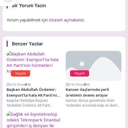
Bir Yorum Yazın
Yorum yapabilmek için
oturum açmalısınız
.
Benzer Yazılar
Yaşam
Yaşam
4 Yıl Önce
40
2 Yıl Önce
55
Başkan Abdullah Özdemir:
Kanser ilaçlarında yerli
Esenyurt’ta hala AK Parti’nin
üretimin önemi artıyor
Bağcılar Belediye Başkanı
Kanser, dünya genelinde ölüm
hizmetleri konuşuluyor
Abdullah Özdemir, AK Parti
nedenleri arasında kalp ve damar
İstanbul İl Başkanlığının “Yüz Yüze
hastalıklarından sonra ikinci
100 Gün’’ projesi...
sırada yer alıyor....