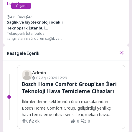
Yaşam
4 Yıl Önce
47
Sağlık ve biyoteknoloji odaklı
Teknopark İstanbul
Teknopark İstanbul’da
girişimleri iş dünyası ile
çalışmalarını sürdüren sağlık ve
buluştu
biyoteknoloji odaklı 8 girişim,
7’ncisi düzenlenen “Açık Kapı: İş...
Rastgele İçerik
Admin
07 Ağu 2026 12:29
Bosch Home Comfort Group’tan İleri
Teknoloji Hava Temizleme Cihazları
İklimlendirme sektörünün öncü markalarından
Bosch Home Comfort Group, geliştirdiği yenilikçi
hava temizleme cihazı serisi ile iç mekan hava
kalitesini standartların...
0
2 dk.
0
0