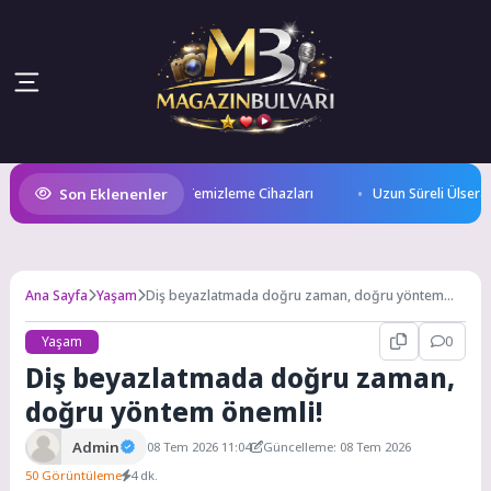
Son Eklenenler
tan İleri Teknoloji Hava Temizleme Cihazları
Uzun Süreli Ülseratif K
Ana Sayfa
Yaşam
Diş beyazlatmada doğru zaman, doğru yöntem
önemli!
Yaşam
0
Diş beyazlatmada doğru zaman,
doğru yöntem önemli!
Admin
08 Tem 2026 11:04
Güncelleme: 08 Tem 2026
50 Görüntüleme
4 dk.