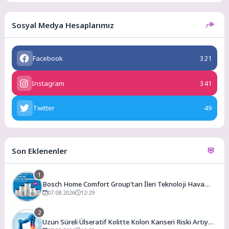
Sosyal Medya Hesaplarımız
Facebook
321
Instagram
341
Twitter
49
Son Eklenenler
1
Bosch Home Comfort Group’tan İleri Teknoloji Hava
Temizleme Cihazları
07.08.2026
12:29
2
Uzun Süreli Ülseratif Kolitte Kolon Kanseri Riski Artıyor