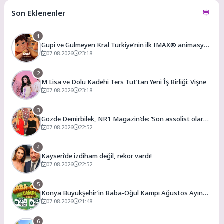
Son Eklenenler
1
Gupi ve Gülmeyen Kral Türkiye’nin ilk IMAX® animasyon
filmi oluyor
07.08.2026
23:18
2
M Lisa ve Dolu Kadehi Ters Tut’tan Yeni İş Birliği: Vişne
07.08.2026
23:18
3
Gözde Demirbilek, NR1 Magazin’de: ‘Son assolist olarak
var olacağım!’
07.08.2026
22:52
4
Kayseri’de izdiham değil, rekor vardı!
07.08.2026
22:52
5
Konya Büyükşehir’in Baba-Oğul Kampı Ağustos Ayında
da Devam Edecek
07.08.2026
21:48
6