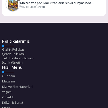
Maltepe’de çocuklar kitapların renkli dünyasında
buluştu
07.08.2026
21:48
Politikalarımız
Gizlilik Politikası
Çerez Politikası
Telif Hakları Politikası
İçerik Yönetimi
Hızlı Menü
Gündem
Magazin
Dizi ve Film Haberleri
Yaşam
Güzellik
Kültür & Sanat
Moda