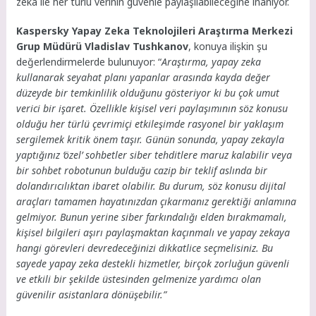
zekâ ile her türlü verinin güvenle paylaşılabileceğine inanıyor.
Kaspersky Yapay Zeka Teknolojileri Araştırma Merkezi
Grup Müdürü Vladislav Tushkanov
, konuya ilişkin şu
değerlendirmelerde bulunuyor: “
Araştırma, yapay zeka
kullanarak seyahat planı yapanlar arasında kayda değer
düzeyde bir temkinlilik olduğunu gösteriyor ki bu çok umut
verici bir işaret. Özellikle kişisel veri paylaşımının söz konusu
olduğu her türlü çevrimiçi etkileşimde rasyonel bir yaklaşım
sergilemek kritik önem taşır. Günün sonunda, yapay zekayla
yaptığınız ‘özel’ sohbetler siber tehditlere maruz kalabilir veya
bir sohbet robotunun bulduğu cazip bir teklif aslında bir
dolandırıcılıktan ibaret olabilir. Bu durum, söz konusu dijital
araçları tamamen hayatınızdan çıkarmanız gerektiği anlamına
gelmiyor. Bunun yerine siber farkındalığı elden bırakmamalı,
kişisel bilgileri aşırı paylaşmaktan kaçınmalı ve yapay zekaya
hangi görevleri devredeceğinizi dikkatlice seçmelisiniz. Bu
sayede yapay zeka destekli hizmetler, birçok zorluğun güvenli
ve etkili bir şekilde üstesinden gelmenize yardımcı olan
güvenilir asistanlara dönüşebilir.”