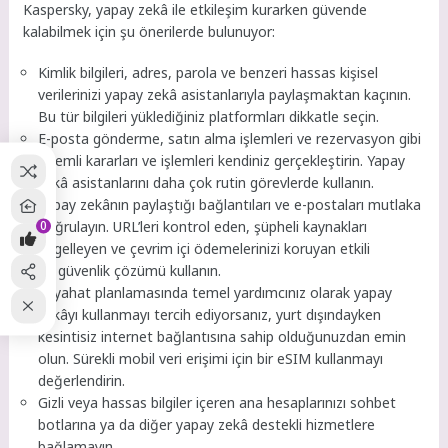
Kaspersky, yapay zekâ ile etkileşim kurarken güvende
kalabilmek için şu önerilerde bulunuyor:
Kimlik bilgileri, adres, parola ve benzeri hassas kişisel
verilerinizi yapay zekâ asistanlarıyla paylaşmaktan kaçının.
Bu tür bilgileri yüklediğiniz platformları dikkatle seçin.
E-posta gönderme, satın alma işlemleri ve rezervasyon gibi
önemli kararları ve işlemleri kendiniz gerçekleştirin. Yapay
zekâ asistanlarını daha çok rutin görevlerde kullanın.
Yapay zekânın paylaştığı bağlantıları ve e-postaları mutlaka
0
doğrulayın. URL’leri kontrol eden, şüpheli kaynakları
engelleyen ve çevrim içi ödemelerinizi koruyan etkili
bir güvenlik çözümü kullanın.
Seyahat planlamasında temel yardımcınız olarak yapay
zekâyı kullanmayı tercih ediyorsanız, yurt dışındayken
kesintisiz internet bağlantısına sahip olduğunuzdan emin
olun. Sürekli mobil veri erişimi için bir eSIM kullanmayı
değerlendirin.
Gizli veya hassas bilgiler içeren ana hesaplarınızı sohbet
botlarına ya da diğer yapay zekâ destekli hizmetlere
bağlamayın.