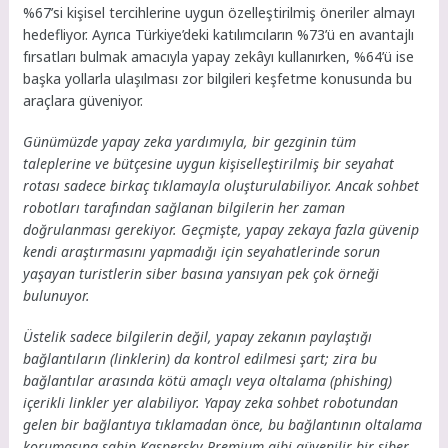
%67’si kişisel tercihlerine uygun özelleştirilmiş öneriler almayı
hedefliyor. Ayrıca Türkiye’deki katılımcıların %73’ü en avantajlı
fırsatları bulmak amacıyla yapay zekâyı kullanırken, %64’ü ise
başka yollarla ulaşılması zor bilgileri keşfetme konusunda bu
araçlara güveniyor.
Günümüzde yapay zeka yardımıyla, bir gezginin tüm
taleplerine ve bütçesine uygun kişiselleştirilmiş bir seyahat
rotası sadece birkaç tıklamayla oluşturulabiliyor. Ancak sohbet
robotları tarafından sağlanan bilgilerin her zaman
doğrulanması gerekiyor. Geçmişte, yapay zekaya fazla güvenip
kendi araştırmasını yapmadığı için seyahatlerinde sorun
yaşayan turistlerin siber basına yansıyan pek çok örneği
bulunuyor.
Üstelik sadece bilgilerin değil, yapay zekanın paylaştığı
bağlantıların (linklerin) da kontrol edilmesi şart; zira bu
bağlantılar arasında kötü amaçlı veya oltalama (phishing)
içerikli linkler yer alabiliyor. Yapay zeka sohbet robotundan
gelen bir bağlantıya tıklamadan önce, bu bağlantının oltalama
korumasına sahip Kaspersky Premium gibi güvenilir bir siber