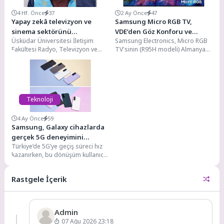
4 Hf. Önce
37
2 Ay Önce
47
Yapay zekâ televizyon ve
Samsung Micro RGB TV,
sinema sektörünü
VDE’den Göz Konforu ve
Üsküdar Üniversitesi İletişim
Samsung Electronics, Micro RGB
dönüştürüyor!
Sirkadiyen Ritim Ekranı
Fakültesi Radyo, Televizyon ve
TV'sinin (R95H modeli) Almanya
sertifikalarını aldı
Sinema Bölümü Dr. Öğr. Üyesi
merkezli önde gelen küresel test
Denizcan Kabaş, TV...
enstitüsü Verband...
Teknoloji
4 Ay Önce
59
Samsung, Galaxy cihazlarda
gerçek 5G deneyimini
Türkiye’de 5G’ye geçiş süreci hız
başlatıyor
kazanırken, bu dönüşüm kullanıcı
deneyimini de yeniden
şekillendiriyor. Küresel teknoloji...
Rastgele İçerik
Admin
07 Ağu 2026 23:18