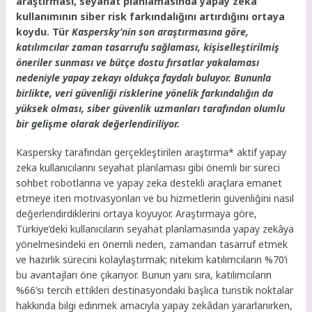
araştırması, seyahat planlamasında yapay zeka
kullanımının siber risk farkındalığını artırdığını ortaya
koydu. Tür
Kaspersky’nin son araştırmasına göre,
katılımcılar zaman tasarrufu sağlaması, kişiselleştirilmiş
öneriler sunması ve bütçe dostu fırsatlar yakalaması
nedeniyle yapay zekayı oldukça faydalı buluyor. Bununla
birlikte, veri güvenliği risklerine yönelik farkındalığın da
yüksek olması, siber güvenlik uzmanları tarafından olumlu
bir gelişme olarak değerlendiriliyor.
Kaspersky tarafından gerçekleştirilen araştırma* aktif yapay
zeka kullanıcılarını seyahat planlaması gibi önemli bir süreci
sohbet robotlarına ve yapay zeka destekli araçlara emanet
etmeye iten motivasyonları ve bu hizmetlerin güvenliğini nasıl
değerlendirdiklerini ortaya koyuyor. Araştırmaya göre,
Türkiye’deki kullanıcıların seyahat planlamasında yapay zekâya
yönelmesindeki en önemli neden, zamandan tasarruf etmek
ve hazırlık sürecini kolaylaştırmak; nitekim katılımcıların %70’i
bu avantajları öne çıkarıyor. Bunun yanı sıra, katılımcıların
%66’sı tercih ettikleri destinasyondaki başlıca turistik noktalar
hakkında bilgi edinmek amacıyla yapay zekâdan yararlanırken,