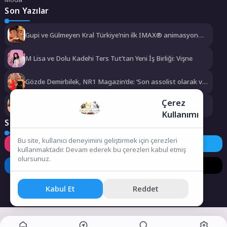
Son Yazılar
Gupi ve Gülmeyen Kral Türkiye’nin ilk IMAX® animasyon
filmi oluyor
M Lisa ve Dolu Kadehi Ters Tut’tan Yeni İş Birliği: Vişne
Gözde Demirbilek, NR1 Magazin’de: ‘Son assolist olarak var
olacağım!’
Çerez
Kayseri’de izdiham değil, rekor vardı!
Kullanımı
Sosyal Medya
Bu site, kullanıcı deneyimini geliştirmek için çerezleri
Instagram
Facebook
Twitter
kullanmaktadır. Devam ederek bu çerezleri kabul etmiş
olursunuz.
LinkedIn
YouTube
TikTok
Kabul Et
Reddet