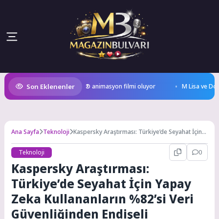
Son Eklenenler
 Kral Türkiye’nin ilk IMAX® animasyon filmi oluyor
M Lisa ve Dolu Kad
Ana Sayfa
Teknoloji
Kaspersky Araştırması: Türkiye’de Seyahat İçin
Yapay Zeka Kullananların %82’si Veri
Güvenliğinden Endişeli
Teknoloji
0
Kaspersky Araştırması:
Türkiye’de Seyahat İçin Yapay
Zeka Kullananların %82’si Veri
Güvenliğinden Endişeli