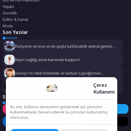
Yaşam
Güzellik
Kültür & Sanat
Moda
Son Yazılar
Dünyanın en ince ve en güçlü katlanabilir amiral gemisi
HONOR Magic V6 Türkiye’de
Beyin sağlığı anne karnında başlıyor!
Disney+’ın Hilal Altınbilek ve Serkan Çayoğlu’nun
Başrollerinde Yer Aldığı “Öngörü” Filminin Teaser Afişleri ve
Merak Uyandıran İlk Tanıtımı Yayımlandı
Çerez
Macera, doğa ve keşif aynı rotada buluştu
Kullanımı
Sosyal Medya
Bu site, kullanıcı deneyimini geliştirmek için çerezleri
Instagram
Facebook
Twitter
kullanmaktadır. Devam ederek bu çerezleri kabul etmiş
olursunuz.
LinkedIn
YouTube
TikTok