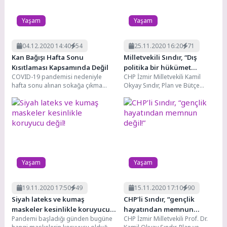
Yaşam
Yaşam
04.12.2020 14:40
54
25.11.2020 16:20
71
Kan Bağışı Hafta Sonu
Milletvekili Sındır, “Dış
Kısıtlaması Kapsamında Değil
politika bir hükümet
COVID-19 pandemisi nedeniyle
CHP İzmir Milletvekili Kamil
politikası değil devlet
hafta sonu alınan sokağa çıkma
Okyay Sındır, Plan ve Bütçe
politikası olmalıdır”
kısıtlamasından kan bağışçıları muaf
Komisyonu’nda Dışişleri
tutuldu.
Bakanlığı’nın 2021 Yılı Bütçesi...
Kızılay’ın www.kanver.org sitesinden
randevu...
Yaşam
Yaşam
19.11.2020 17:50
49
15.11.2020 17:10
90
Siyah lateks ve kumaş
CHP’li Sındır, “gençlik
maskeler kesinlikle koruyucu
hayatından memnun
Pandemi başladığı günden bugüne
CHP İzmir Milletvekili Prof. Dr.
değil!
değil!”