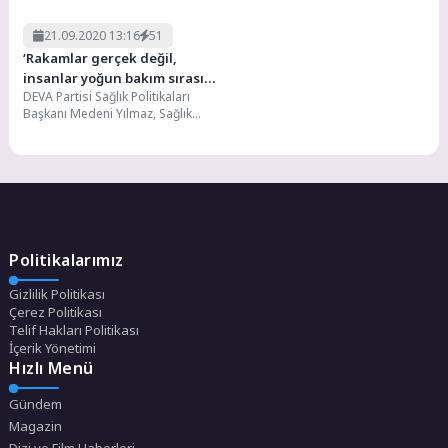
21.09.2020 13:16
51
‘Rakamlar gerçek değil,
insanlar yoğun bakım sırası
DEVA Partisi Sağlık Politikaları
bekliyor’
Başkanı Medeni Yılmaz, Sağlık
Bakanlığı’nın açıkladığı kovid-19
verilerine ve sürecin yönetimindeki...
Politikalarımız
Gizlilik Politikası
Çerez Politikası
Telif Hakları Politikası
İçerik Yönetimi
Hızlı Menü
Gündem
Magazin
Dizi ve Film Haberleri