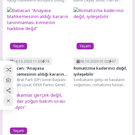
hangi maskelerin koruyucu olduğu,
Kamil Okyay Sındır, Plan ve
kullanım süreleri, hangilerinin
Bütçe Komisyonu’nda Gençlik
kullanılması ve kullanılmaması
ve Spor...
gerektiği...
Yaşam
Yaşam
14.10.2020 11:50
74
06.10.2020 01:02
47
Babacan: “Anayasa
Romatizma kaderiniz değil,
Mahkemesinin aldığı kararın
iyileşebilir
Demokrat Parti (DP) Genel Başkanı
Sonbaharın gelişi ve havaların
tanınmaması kimsenin
Gültekin Uysal, DEVA Partisi Genel
soğuması, romatizma hastaları
haddine değil”
Başkanı Ali Babacan’ı parti genel...
için ağrıların artış dönemidir.
Romatizmal hastalıklar
alevlenme ve...
Yaşam